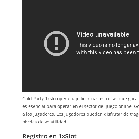
Gold Party 1xslotopera bajo licencias estrictas que gara
es esencial para operar en el sector del juego online. G
a los jugadores. Los jugadores pueden disfrutar de tra
niveles de volatilidad.
Registro en 1xSlot