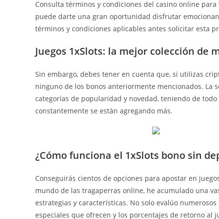
Consulta términos y condiciones del casino online para 
puede darte una gran oportunidad disfrutar emocionante
términos y condiciones aplicables antes solicitar esta
Juegos 1xSlots: la mejor colección de 
Sin embargo, debes tener en cuenta que, si utilizas c
ninguno de los bonos anteriormente mencionados. La 
categorías de popularidad y novedad, teniendo de todo p
constantemente se están agregando más.
¿Cómo funciona el 1xSlots bono sin de
Conseguirás cientos de opciones para apostar en juegos c
mundo de las tragaperras online, he acumulado una vas
estrategias y características. No solo evalúo numerosos
especiales que ofrecen y los porcentajes de retorno al