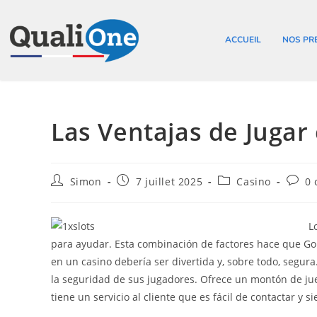
ACCUEIL
NOS PR
Las Ventajas de Jugar 
Simon
7 juillet 2025
Casino
0
L
para ayudar. Esta combinación de factores hace que Gold
en un casino debería ser divertida y, sobre todo, segura
la seguridad de sus jugadores. Ofrece un montón de j
tiene un servicio al cliente que es fácil de contactar y 