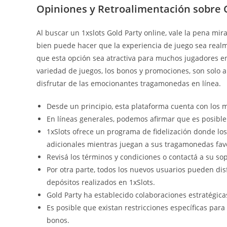
Opiniones y Retroalimentación sobre G
Al buscar un 1xslots Gold Party online, vale la pena mira
bien puede hacer que la experiencia de juego sea real
que esta opción sea atractiva para muchos jugadores en 
variedad de juegos, los bonos y promociones, son solo 
disfrutar de las emocionantes tragamonedas en línea.
Desde un principio, esta plataforma cuenta con los 
En líneas generales, podemos afirmar que es posible 
1xSlots ofrece un programa de fidelización donde 
adicionales mientras juegan a sus tragamonedas favo
Revisá los términos y condiciones o contactá a su so
Por otra parte, todos los nuevos usuarios pueden di
depósitos realizados en 1xSlots.
Gold Party ha establecido colaboraciones estratégic
Es posible que existan restricciones específicas par
bonos.