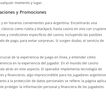
 cualquier momento y lugar.
caciones y Promociones
l y en horarios convenientes para Argentina. Encontrarás una
lásicos como ruleta y blackjack, hasta casino en vivo con crupier
nos y condiciones específicos del casino, incluyendo las posibles
 de pago, para evitar sorpresas. Si surgen dudas, el servicio de
crucial de la experiencia de juego en línea, y entender cómo
erencia en la experiencia del jugador. En el mundo del casino
ueda atrás en este aspecto. El operador implementa tecnología de
es y financieros, algo imprescindible para los jugadores argentino
nto a la protección de datos personales se refiere, la página aplic
ble proteger la información personal y financiera de los jugadores.