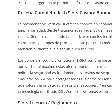
1xslots Argentina te permite disfrutar del casino en
Reseña Completa de 1xSlots Casino: Bonifi
Es recomendable verificar si ofrecen soporte en españo
amplia variedad, desde tragamonedas y juegos de mesa c
reales. Siempre recomiendo familiarizarse con los térmi
comisiones y tiempos de procesamiento para cada método
atención al cliente suele ser un buen recurso.
Los bonos y el codigo promocional 1xSlot son una parte 
aprovechar al máximo estas ofertas puede marcar la dif
online, la seguridad es fundamental, y 1xSlots no se q
encriptación SSL para proteger todos tus datos personal
que valoran la privacidad en sus transacciones. Y en cua
la tecnología de cifrado SSL. Con estos sistemas es posi
Slots Licencia / Reglamento