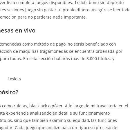
ver lista completa juegos disponibles. 1xslots bono sin depósito
s sesiones juego sin gastar tu propio dinero. Asegúrese leer tod
 promoción para no perderse nada importante.
mesas en vivo
riptomonedas como método de pago, no serás beneficiado con
sección de máquinas tragamonedas se encuentra ordenada por
ara todos. En esta sección hallarás más de 3.000 títulos, y
pósito?
omo ruletas, blackjack o póker. A lo largo de mi trayectoria en el
ta experiencia analizando en detalle su funcionamiento,
 títulos, sino que también examino su equidad, las funciones
 jugador. Cada juego que analizo pasa un riguroso proceso de