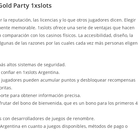
old Party 1xslots
r la reputación, las licencias y lo que otros jugadores dicen. Elegir
mente memorable. 1xslots ofrece una serie de ventajas que hacen
comparación con los casinos físicos. La accesibilidad, diseño, la
algunas de las razones por las cuales cada vez más personas eligen
más altos sistemas de seguridad.
confiar en 1xslots Argentina.
los jugadores pueden acumular puntos y desbloquear recompensas
ritas.
porte para obtener información precisa.
sfrutar del bono de bienvenida, que es un bono para los primeros 4
as con desarrolladores de juegos de renombre.
a Argentina en cuanto a juegos disponibles, métodos de pago o