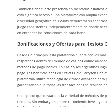
También tiene fuerte presencia en mercados asiáticos c
esto significa acceso a una plataforma con amplia exper
diversidad geográfica de 1xSlots demuestra su capacida
juego consistentes, independientemente de dónde te encu
en entender las condiciones de cada bono.
Bonificaciones y Ofertas para 1xslots 
Desde un principio, esta plataforma cuenta con los más 
respetadas dentro del mundo de casinos online alrededo
métodos de pago locales. En Casino, los argentinos ingr
pago. Las bonificaciones en 1xslots Gold Partyson una 
plataforma utiliza tecnología de cifrado avanzada para p
garantizando que todas las transacciones se realicen d
Un aspecto que destaca es la variedad de métodos de pa
tiempos. Sin embargo, siempre recomiendo investigar a f