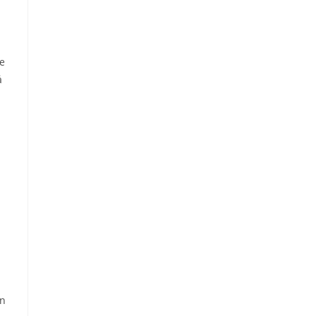
de
á
ún