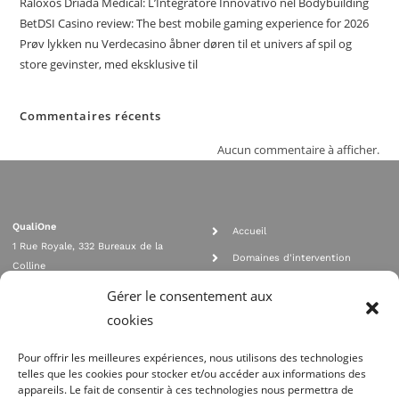
Raloxos Driada Medical: L’Integratore Innovativo nel Bodybuilding
BetDSI Casino review: The best mobile gaming experience for 2026
Prøv lykken nu Verdecasino åbner døren til et univers af spil og
store gevinster, med eksklusive til
Commentaires récents
Aucun commentaire à afficher.
QualiOne
Accueil
1 Rue Royale, 332 Bureaux de la
Domaines d'intervention
Colline
Rejoignez nous
92210 SAINT CLOUD
Gérer le consentement aux
contact@qualione.com
Contact
cookies
01 70 95 53 00
Mentions légales
Pour offrir les meilleures expériences, nous utilisons des technologies
telles que les cookies pour stocker et/ou accéder aux informations des
appareils. Le fait de consentir à ces technologies nous permettra de