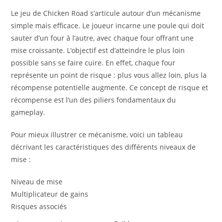
Le jeu de Chicken Road s’articule autour d’un mécanisme
simple mais efficace. Le joueur incarne une poule qui doit
sauter d’un four à l’autre, avec chaque four offrant une
mise croissante. L’objectif est d’atteindre le plus loin
possible sans se faire cuire. En effet, chaque four
représente un point de risque : plus vous allez loin, plus la
récompense potentielle augmente. Ce concept de risque et
récompense est l’un des piliers fondamentaux du
gameplay.
Pour mieux illustrer ce mécanisme, voici un tableau
décrivant les caractéristiques des différents niveaux de
mise :
Niveau de mise
Multiplicateur de gains
Risques associés