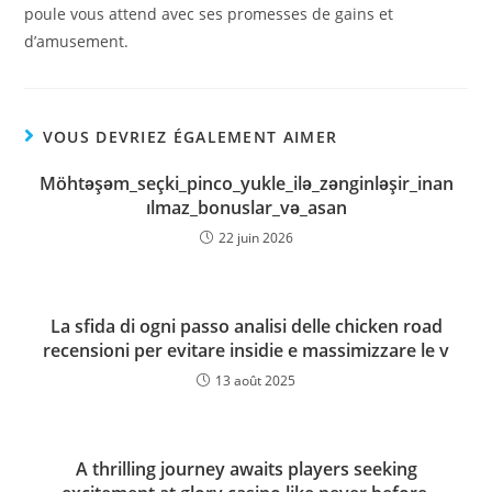
poule vous attend avec ses promesses de gains et
d’amusement.
VOUS DEVRIEZ ÉGALEMENT AIMER
Möhtəşəm_seçki_pinco_yukle_ilə_zənginləşir_inan
ılmaz_bonuslar_və_asan
22 juin 2026
La sfida di ogni passo analisi delle chicken road
recensioni per evitare insidie e massimizzare le v
13 août 2025
A thrilling journey awaits players seeking