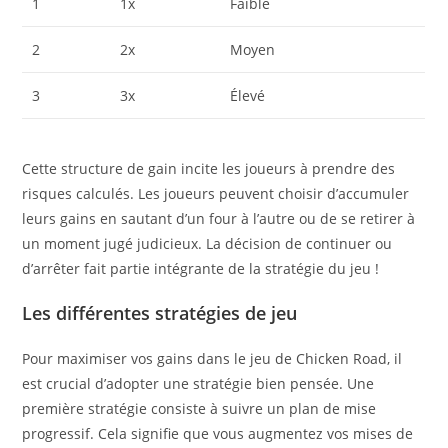
1
1x
Faible
2
2x
Moyen
3
3x
Élevé
Cette structure de gain incite les joueurs à prendre des
risques calculés. Les joueurs peuvent choisir d’accumuler
leurs gains en sautant d’un four à l’autre ou de se retirer à
un moment jugé judicieux. La décision de continuer ou
d’arrêter fait partie intégrante de la stratégie du jeu !
Les différentes stratégies de jeu
Pour maximiser vos gains dans le jeu de Chicken Road, il
est crucial d’adopter une stratégie bien pensée. Une
première stratégie consiste à suivre un plan de mise
progressif. Cela signifie que vous augmentez vos mises de