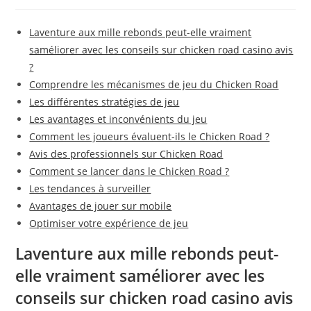
Laventure aux mille rebonds peut-elle vraiment
saméliorer avec les conseils sur chicken road casino avis
?
Comprendre les mécanismes de jeu du Chicken Road
Les différentes stratégies de jeu
Les avantages et inconvénients du jeu
Comment les joueurs évaluent-ils le Chicken Road ?
Avis des professionnels sur Chicken Road
Comment se lancer dans le Chicken Road ?
Les tendances à surveiller
Avantages de jouer sur mobile
Optimiser votre expérience de jeu
Laventure aux mille rebonds peut-
elle vraiment saméliorer avec les
conseils sur chicken road casino avis