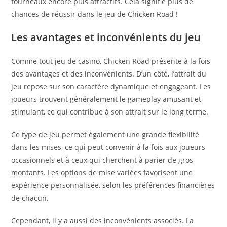
fourneaux encore plus attractifs. Cela signifie plus de
chances de réussir dans le jeu de Chicken Road !
Les avantages et inconvénients du jeu
Comme tout jeu de casino, Chicken Road présente à la fois
des avantages et des inconvénients. D’un côté, l’attrait du
jeu repose sur son caractère dynamique et engageant. Les
joueurs trouvent généralement le gameplay amusant et
stimulant, ce qui contribue à son attrait sur le long terme.
Ce type de jeu permet également une grande flexibilité
dans les mises, ce qui peut convenir à la fois aux joueurs
occasionnels et à ceux qui cherchent à parier de gros
montants. Les options de mise variées favorisent une
expérience personnalisée, selon les préférences financières
de chacun.
Cependant, il y a aussi des inconvénients associés. La