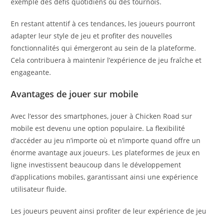
exemple des défis quotidiens ou des tournois.
En restant attentif à ces tendances, les joueurs pourront
adapter leur style de jeu et profiter des nouvelles
fonctionnalités qui émergeront au sein de la plateforme.
Cela contribuera à maintenir l’expérience de jeu fraîche et
engageante.
Avantages de jouer sur mobile
Avec l’essor des smartphones, jouer à Chicken Road sur
mobile est devenu une option populaire. La flexibilité
d’accéder au jeu n’importe où et n’importe quand offre un
énorme avantage aux joueurs. Les plateformes de jeux en
ligne investissent beaucoup dans le développement
d’applications mobiles, garantissant ainsi une expérience
utilisateur fluide.
Les joueurs peuvent ainsi profiter de leur expérience de jeu