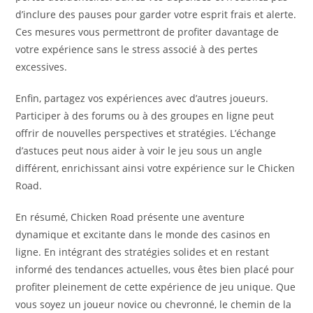
d’inclure des pauses pour garder votre esprit frais et alerte.
Ces mesures vous permettront de profiter davantage de
votre expérience sans le stress associé à des pertes
excessives.
Enfin, partagez vos expériences avec d’autres joueurs.
Participer à des forums ou à des groupes en ligne peut
offrir de nouvelles perspectives et stratégies. L’échange
d’astuces peut nous aider à voir le jeu sous un angle
différent, enrichissant ainsi votre expérience sur le Chicken
Road.
En résumé, Chicken Road présente une aventure
dynamique et excitante dans le monde des casinos en
ligne. En intégrant des stratégies solides et en restant
informé des tendances actuelles, vous êtes bien placé pour
profiter pleinement de cette expérience de jeu unique. Que
vous soyez un joueur novice ou chevronné, le chemin de la