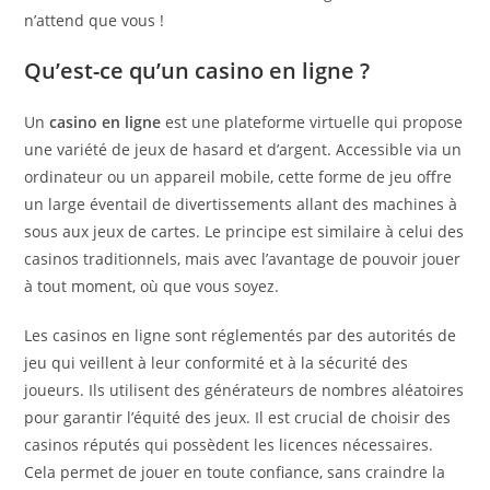
n’attend que vous !
Qu’est-ce qu’un casino en ligne ?
Un
casino en ligne
est une plateforme virtuelle qui propose
une variété de jeux de hasard et d’argent. Accessible via un
ordinateur ou un appareil mobile, cette forme de jeu offre
un large éventail de divertissements allant des machines à
sous aux jeux de cartes. Le principe est similaire à celui des
casinos traditionnels, mais avec l’avantage de pouvoir jouer
à tout moment, où que vous soyez.
Les casinos en ligne sont réglementés par des autorités de
jeu qui veillent à leur conformité et à la sécurité des
joueurs. Ils utilisent des générateurs de nombres aléatoires
pour garantir l’équité des jeux. Il est crucial de choisir des
casinos réputés qui possèdent les licences nécessaires.
Cela permet de jouer en toute confiance, sans craindre la