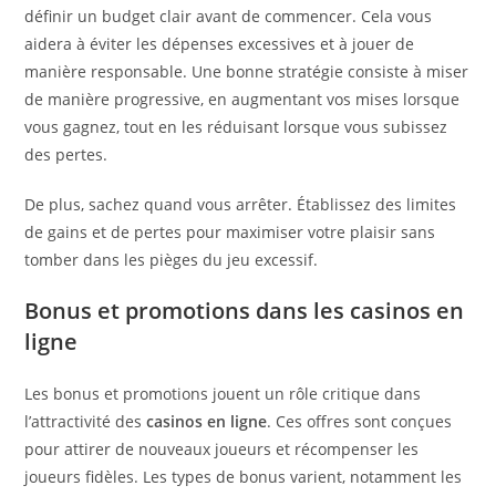
définir un budget clair avant de commencer. Cela vous
aidera à éviter les dépenses excessives et à jouer de
manière responsable. Une bonne stratégie consiste à miser
de manière progressive, en augmentant vos mises lorsque
vous gagnez, tout en les réduisant lorsque vous subissez
des pertes.
De plus, sachez quand vous arrêter. Établissez des limites
de gains et de pertes pour maximiser votre plaisir sans
tomber dans les pièges du jeu excessif.
Bonus et promotions dans les casinos en
ligne
Les bonus et promotions jouent un rôle critique dans
l’attractivité des
casinos en ligne
. Ces offres sont conçues
pour attirer de nouveaux joueurs et récompenser les
joueurs fidèles. Les types de bonus varient, notamment les