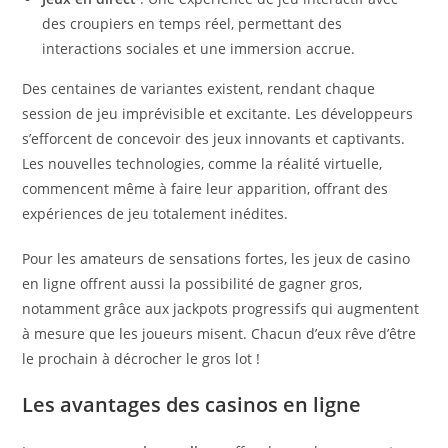
des croupiers en temps réel, permettant des
interactions sociales et une immersion accrue.
Des centaines de variantes existent, rendant chaque
session de jeu imprévisible et excitante. Les développeurs
s’efforcent de concevoir des jeux innovants et captivants.
Les nouvelles technologies, comme la réalité virtuelle,
commencent même à faire leur apparition, offrant des
expériences de jeu totalement inédites.
Pour les amateurs de sensations fortes, les jeux de casino
en ligne offrent aussi la possibilité de gagner gros,
notamment grâce aux jackpots progressifs qui augmentent
à mesure que les joueurs misent. Chacun d’eux rêve d’être
le prochain à décrocher le gros lot !
Les avantages des casinos en ligne