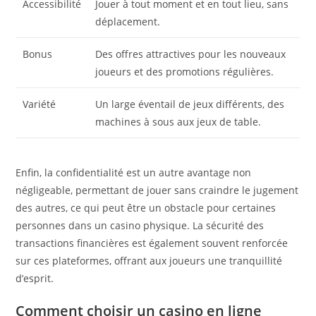
Accessibilité
Jouer à tout moment et en tout lieu, sans
déplacement.
Bonus
Des offres attractives pour les nouveaux
joueurs et des promotions régulières.
Variété
Un large éventail de jeux différents, des
machines à sous aux jeux de table.
Enfin, la confidentialité est un autre avantage non
négligeable, permettant de jouer sans craindre le jugement
des autres, ce qui peut être un obstacle pour certaines
personnes dans un casino physique. La sécurité des
transactions financières est également souvent renforcée
sur ces plateformes, offrant aux joueurs une tranquillité
d’esprit.
Comment choisir un casino en ligne