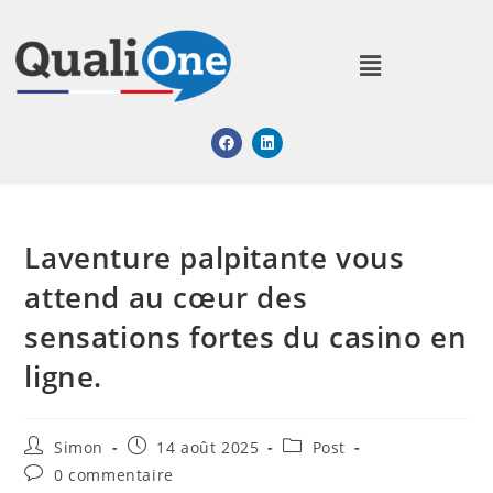
Laventure palpitante vous
attend au cœur des
sensations fortes du casino en
ligne.
Simon
14 août 2025
Post
0 commentaire