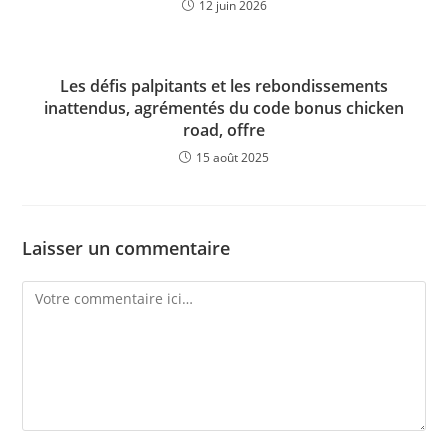
12 juin 2026
Les défis palpitants et les rebondissements
inattendus, agrémentés du code bonus chicken
road, offre
15 août 2025
Laisser un commentaire