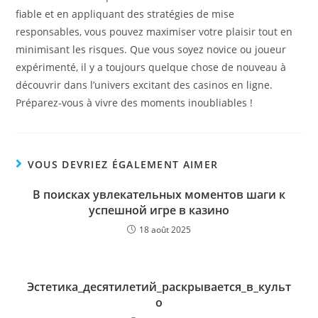
fiable et en appliquant des stratégies de mise
responsables, vous pouvez maximiser votre plaisir tout en
minimisant les risques. Que vous soyez novice ou joueur
expérimenté, il y a toujours quelque chose de nouveau à
découvrir dans l’univers excitant des casinos en ligne.
Préparez-vous à vivre des moments inoubliables !
VOUS DEVRIEZ ÉGALEMENT AIMER
В поисках увлекательных моментов шаги к
успешной игре в казино
18 août 2025
Эстетика_десятилетий_раскрывается_в_культ
о