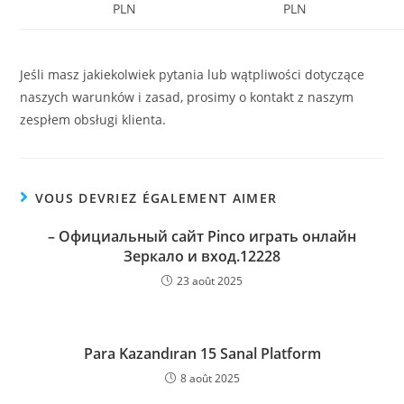
PLN
PLN
Jeśli masz jakiekolwiek pytania lub wątpliwości dotyczące
naszych warunków i zasad, prosimy o kontakt z naszym
zespłem obsługi klienta.
VOUS DEVRIEZ ÉGALEMENT AIMER
– Официальный сайт Pinco играть онлайн
Зеркало и вход.12228
23 août 2025
Para Kazandıran 15 Sanal Platform
8 août 2025