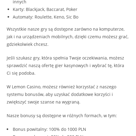
innych
Karty: Blackjack, Baccarat, Poker
Automaty: Roulette, Keno, Sic Bo
Wszystkie nasze gry są dostępne zarówno na komputerze,
jak i na urządzeniach mobilnych, dzięki czemu możesz grać,
gdziekolwiek chcesz.
Jeśli szukasz gry, która spełnia Twoje oczekiwania, możesz
sprawdzić naszą ofertę gier kasynowych i wybrać tę, która
Ci się podoba.
W Lemon Casino, możesz również korzystać z naszego
systemu bonusów, aby uzyskać dodatkowe korzyści i
zwiększyć swoje szanse na wygraną.
Nasze bonusy są dostępne w różnych formach, w tym:
Bonus powitalny: 100% do 1000 PLN