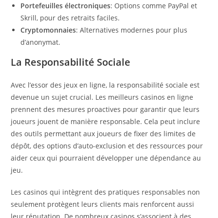
Portefeuilles électroniques
: Options comme PayPal et
Skrill, pour des retraits faciles.
Cryptomonnaies
: Alternatives modernes pour plus
d’anonymat.
La Responsabilité Sociale
Avec l’essor des jeux en ligne, la responsabilité sociale est
devenue un sujet crucial. Les meilleurs casinos en ligne
prennent des mesures proactives pour garantir que leurs
joueurs jouent de manière responsable. Cela peut inclure
des outils permettant aux joueurs de fixer des limites de
dépôt, des options d’auto-exclusion et des ressources pour
aider ceux qui pourraient développer une dépendance au
jeu.
Les casinos qui intègrent des pratiques responsables non
seulement protègent leurs clients mais renforcent aussi
leur réputation. De nombreux casinos s’associent à des