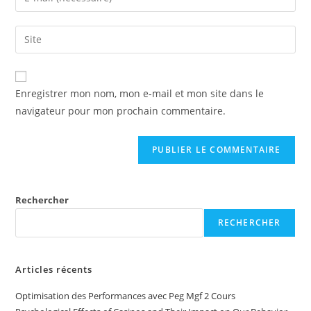
Enregistrer mon nom, mon e-mail et mon site dans le
navigateur pour mon prochain commentaire.
Rechercher
RECHERCHER
Articles récents
Optimisation des Performances avec Peg Mgf 2 Cours