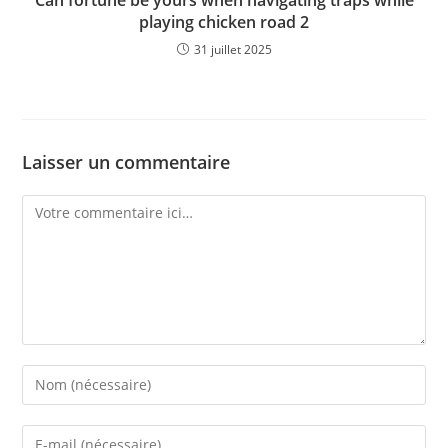
playing chicken road 2
31 juillet 2025
Laisser un commentaire