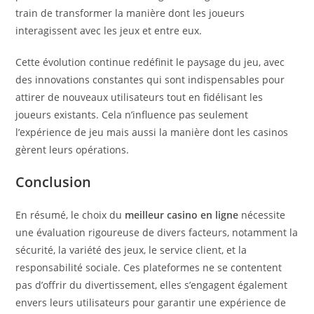
train de transformer la manière dont les joueurs
interagissent avec les jeux et entre eux.
Cette évolution continue redéfinit le paysage du jeu, avec
des innovations constantes qui sont indispensables pour
attirer de nouveaux utilisateurs tout en fidélisant les
joueurs existants. Cela n’influence pas seulement
l’expérience de jeu mais aussi la manière dont les casinos
gèrent leurs opérations.
Conclusion
En résumé, le choix du
meilleur casino en ligne
nécessite
une évaluation rigoureuse de divers facteurs, notamment la
sécurité, la variété des jeux, le service client, et la
responsabilité sociale. Ces plateformes ne se contentent
pas d’offrir du divertissement, elles s’engagent également
envers leurs utilisateurs pour garantir une expérience de