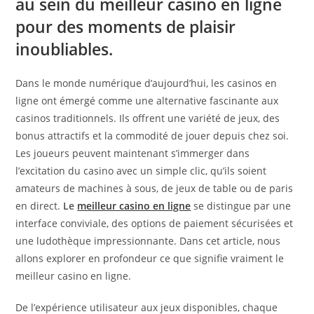
au sein du meilleur casino en ligne
pour des moments de plaisir
inoubliables.
Dans le monde numérique d’aujourd’hui, les casinos en
ligne ont émergé comme une alternative fascinante aux
casinos traditionnels. Ils offrent une variété de jeux, des
bonus attractifs et la commodité de jouer depuis chez soi.
Les joueurs peuvent maintenant s’immerger dans
l’excitation du casino avec un simple clic, qu’ils soient
amateurs de machines à sous, de jeux de table ou de paris
en direct.
Le
meilleur casino en ligne
se distingue par une
interface conviviale, des options de paiement sécurisées et
une ludothèque impressionnante. Dans cet article, nous
allons explorer en profondeur ce que signifie vraiment le
meilleur casino en ligne.
De l’expérience utilisateur aux jeux disponibles, chaque