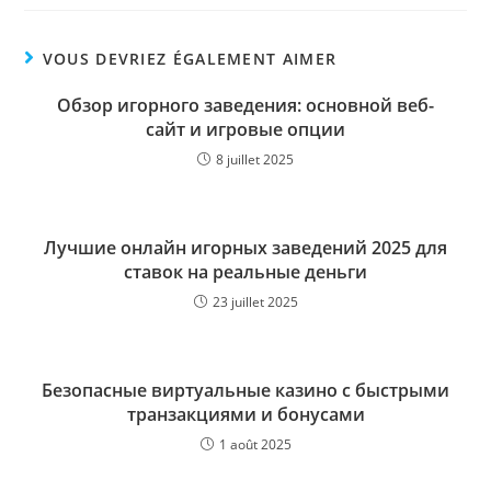
VOUS DEVRIEZ ÉGALEMENT AIMER
Обзор игорного заведения: основной веб-
сайт и игровые опции
8 juillet 2025
Лучшие онлайн игорных заведений 2025 для
ставок на реальные деньги
23 juillet 2025
Безопасные виртуальные казино с быстрыми
транзакциями и бонусами
1 août 2025