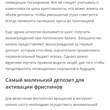
ликвидации посредников. Всё же следует учитывать о
изменчивости цены криптовалюты, что может влиять на
объём депозита. Чтобы уменьшения угроз советуется
всегда проверять нынешние курсы до транзакцией.
Еще одним аспектом оказывается шанс получить
вознаграждений при пополнении баланс. Большинство
казино предоставляют вознаграждения за первый
депозит, которые способны значительно приумножить
первоначальный бюджет игрока. Однако важно
вдумчиво изучать правила выдачи акций, для того чтобы
предотвратить неожиданных сюрпризов в будущем.
Самый маленький депозит для
активации фриспинов
Для включения бесплатных вращений в интернет-
казино часто необходимо осуществить минимальный