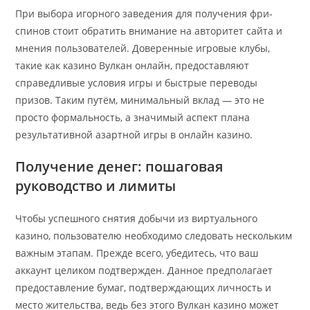
При выбора игорного заведения для получения фри-
спинов стоит обратить внимание на авторитет сайта и
мнения пользователей. Доверенные игровые клубы,
такие как казино Вулкан онлайн, предоставляют
справедливые условия игры и быстрые переводы
призов. Таким путём, минимальный вклад — это не
просто формальность, а значимый аспект плана
результативной азартной игры в онлайн казино.
Получение денег: пошаговая
руководство и лимиты
Чтобы успешного снятия добычи из виртуального
казино, пользователю необходимо следовать нескольким
важным этапам. Прежде всего, убедитесь, что ваш
аккаунт целиком подтвержден. Данное предполагает
предоставление бумаг, подтверждающих личность и
место жительства, ведь без этого Вулкан казино может