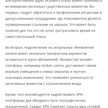
альтернативный адрес игрового клуба, важно принимать
во внимание несколько существенных моментов. Во-
первых, следует обратиться к профильными ресурсами и
дискуссионными площадками, где пользователи делятся
проверенными ссылками на зеркала. Это может быть
полезно для тех, кто не хочет растрачивать время на
самостоятельный поиск.
Во-вторых, подключение на актуальные обновления
казино может оказаться прекрасным вариантом
оставаться в курсе обновлений. Множество онлайн-
платформ, например Vulkan casino, доставляют своим
игрокам извещения о новых зеркалах и прочих
значимых изменениях. Это позволяет уклониться от
негативных моментов с ограничением входа.
Кроме того рекомендуется задействовать VPN-
платформы для обходного пути географических
ограничений. Сервис VPN помогает скрыть ваш сетевой