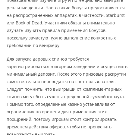
пользователям изучить игру и потенциально выиграть
реальные деньги. Часто такие бонусы предоставляются
на распространённых аппаратах, в частности, Starburst
или Book of Dead. Участники обязаны внимательно
изучать изучать правила применения бонусов,
поскольку зачастую нужно выполнение конкретных
требований по вейджеру.
Для запуска даровых спинов требуется
зарегистрироваться в игорном заведении и осуществить
минимальный депозит. После этого призовые раскрутки
самостоятельно переводятся на счет пользователя.
Следует помнить, что выигрыши от комплиментарных
спинов могут быть сужены предельной суммой кэшаута.
Помимо того, определенные казино устанавливают
ограничения по времени для применения этих
поощрений, поэтому игрокам стоит контролировать
временем действия оферов, чтобы не пропустить
возможность выиграть.