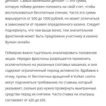
депозит. Самый маленький депозит — это сумма,
которую геймер должен положить на свой счет, чтобы
воспользоваться бесплатным спинам. Часто эта сумма
варьируется от 500 до 1000 рублей, но может отличаться
в зависимости от правил определенного казино. Следует
подчеркнуть, что чем выше взнос, тем значительнее
фриспинов может быть предложено участнику в казино
Вулкан онлайн.
Геймерам важно тщательно анализировать положения
акции. Нередко фриспины разрешается применять
исключительно на указанных слотовых машинах, и они
содержат ограниченный период активности. Вдобавок к
этому, призы от бесплатных вращений в Vulkan casino
могут подчиняться требованию по ставкам, который
указывает, сколько раз нужно провернуть выигранные
средства перед их снятием. Часто ставка на отыгрыш
составляет от x20 до x50.