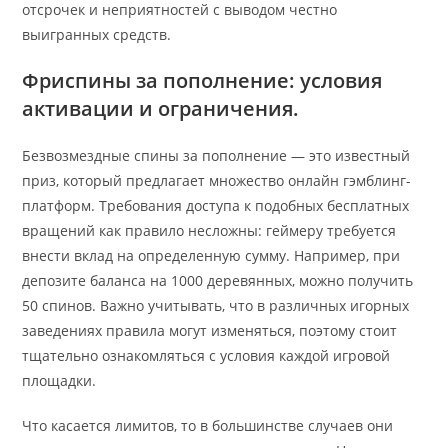
отсрочек и неприятностей с выводом честно
выигранных средств.
Фриспины за пополнение: условия
активации и ограничения.
Безвозмездные спины за пополнение — это известный
приз, который предлагает множество онлайн гэмблинг-
платформ. Требования доступа к подобных бесплатных
вращений как правило несложны: геймеру требуется
внести вклад на определенную сумму. Например, при
депозите баланса на 1000 деревянных, можно получить
50 спинов. Важно учитывать, что в различных игорных
заведениях правила могут изменяться, поэтому стоит
тщательно ознакомляться с условия каждой игровой
площадки.
Что касается лимитов, то в большинстве случаев они