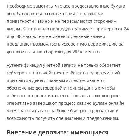
Необходимо заметить, что все предоставленные бумаги
обрабатываются в соответствии с правилами
приватности казино и не пересылаются сторонним
лицам. Как правило процедура занимает примерно от 24
и до 48 часов, тем не менее отдельные казино
предлагают возможность ускоренную верификацию за
дополнительный сбор или для VIP-клиентов.
Аутентификация учетной записи не только оберегает
геймеров, но и содействует избежать недоразумений
при снятии денег. Главным аспектом является
обеспечение достоверной и точной данных, чтобы
избежать отсрочек и отказов. Пользователи, которые
оперативно завершают процесс казино Вулкан онлайн,
могут рассчитывать на более быстрые транзакции и
возможность получить специальным предложениям.
Внесение депозита: имеющиеся