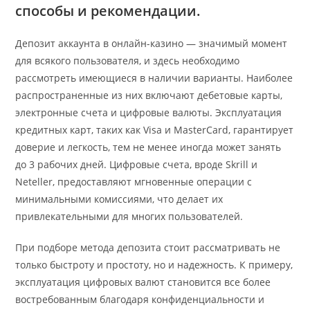
способы и рекомендации.
Депозит аккаунта в онлайн-казино — значимый момент
для всякого пользователя, и здесь необходимо
рассмотреть имеющиеся в наличии варианты. Наиболее
распространенные из них включают дебетовые карты,
электронные счета и цифровые валюты. Эксплуатация
кредитных карт, таких как Visa и MasterCard, гарантирует
доверие и легкость, тем не менее иногда может занять
до 3 рабочих дней. Цифровые счета, вроде Skrill и
Neteller, предоставляют мгновенные операции с
минимальными комиссиями, что делает их
привлекательными для многих пользователей.
При подборе метода депозита стоит рассматривать не
только быстроту и простоту, но и надежность. К примеру,
эксплуатация цифровых валют становится все более
востребованным благодаря конфиденциальности и