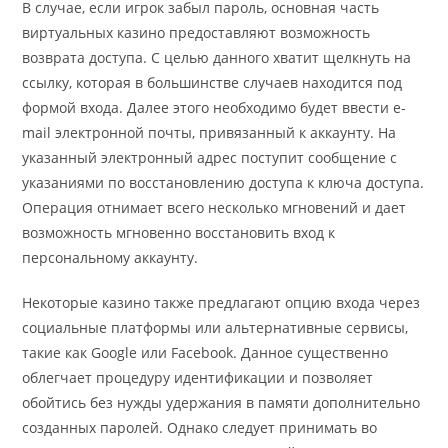
В случае, если игрок забыл пароль, основная часть
виртуальных казино предоставляют возможность
возврата доступа. С целью данного хватит щелкнуть на
ссылку, которая в большинстве случаев находится под
формой входа. Далее этого необходимо будет ввести e-
mail электронной почты, привязанный к аккаунту. На
указанный электронный адрес поступит сообщение с
указаниями по восстановлению доступа к ключа доступа.
Операция отнимает всего несколько мгновений и дает
возможность мгновенно восстановить вход к
персональному аккаунту.
Некоторые казино также предлагают опцию входа через
социальные платформы или альтернативные сервисы,
такие как Google или Facebook. Данное существенно
облегчает процедуру идентификации и позволяет
обойтись без нужды удержания в памяти дополнительно
созданных паролей. Однако следует принимать во