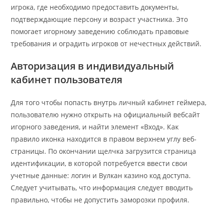
игрока, где необходимо предоставить документы,
подтверждающие персону и возраст участника. Это
помогает игорному заведению соблюдать правовые
требования и оградить игроков от нечестных действий.
Авторизация в индивидуальный
кабинет пользователя
Для того чтобы попасть внутрь личный кабинет геймера,
пользователю нужно открыть на официальный вебсайт
игорного заведения, и найти элемент «Вход». Как
правило иконка находится в правом верхнем углу веб-
страницы. По окончании щелчка загрузится страница
идентификации, в которой потребуется ввести свои
учетные данные: логин и Вулкан казино код доступа.
Следует учитывать, что информация следует вводить
правильно, чтобы не допустить заморозки профиля.