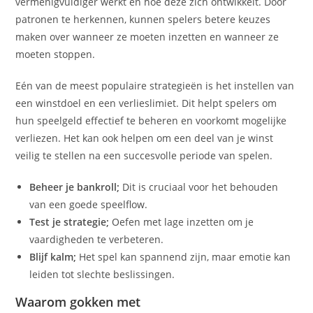
vermenigvuldiger werkt en hoe deze zich ontwikkelt. Door
patronen te herkennen, kunnen spelers betere keuzes
maken over wanneer ze moeten inzetten en wanneer ze
moeten stoppen.
Eén van de meest populaire strategieën is het instellen van
een winstdoel en een verlieslimiet. Dit helpt spelers om
hun speelgeld effectief te beheren en voorkomt mogelijke
verliezen. Het kan ook helpen om een deel van je winst
veilig te stellen na een succesvolle periode van spelen.
Beheer je bankroll;
Dit is cruciaal voor het behouden
van een goede speelflow.
Test je strategie;
Oefen met lage inzetten om je
vaardigheden te verbeteren.
Blijf kalm;
Het spel kan spannend zijn, maar emotie kan
leiden tot slechte beslissingen.
Waarom gokken met