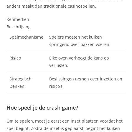
anders maakt dan traditionele casinospellen.
Kenmerken
Beschrijving
Spelmechanisme
Spelers moeten het kuiken
springend over bakken voeren.
Risico
Elke oven verhoogt de kans op
verliezen.
Strategisch
Beslissingen nemen over inzetten en
Denken
risico’s.
Hoe speel je de crash game?
Om te spelen, moet je eerst een inzet plaatsen voordat het
spel begint. Zodra de inzet is geplaatst, begint het kuiken