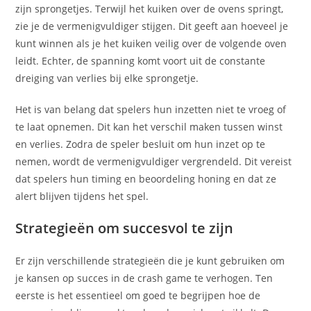
zijn sprongetjes. Terwijl het kuiken over de ovens springt,
zie je de vermenigvuldiger stijgen. Dit geeft aan hoeveel je
kunt winnen als je het kuiken veilig over de volgende oven
leidt. Echter, de spanning komt voort uit de constante
dreiging van verlies bij elke sprongetje.
Het is van belang dat spelers hun inzetten niet te vroeg of
te laat opnemen. Dit kan het verschil maken tussen winst
en verlies. Zodra de speler besluit om hun inzet op te
nemen, wordt de vermenigvuldiger vergrendeld. Dit vereist
dat spelers hun timing en beoordeling honing en dat ze
alert blijven tijdens het spel.
Strategieën om succesvol te zijn
Er zijn verschillende strategieën die je kunt gebruiken om
je kansen op succes in de crash game te verhogen. Ten
eerste is het essentieel om goed te begrijpen hoe de