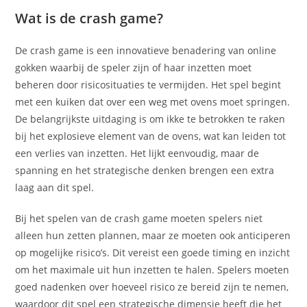
Wat is de crash game?
De crash game is een innovatieve benadering van online
gokken waarbij de speler zijn of haar inzetten moet
beheren door risicosituaties te vermijden. Het spel begint
met een kuiken dat over een weg met ovens moet springen.
De belangrijkste uitdaging is om ikke te betrokken te raken
bij het explosieve element van de ovens, wat kan leiden tot
een verlies van inzetten. Het lijkt eenvoudig, maar de
spanning en het strategische denken brengen een extra
laag aan dit spel.
Bij het spelen van de crash game moeten spelers niet
alleen hun zetten plannen, maar ze moeten ook anticiperen
op mogelijke risico’s. Dit vereist een goede timing en inzicht
om het maximale uit hun inzetten te halen. Spelers moeten
goed nadenken over hoeveel risico ze bereid zijn te nemen,
waardoor dit spel een strategische dimensie heeft die het