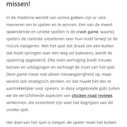
missen!
In de moderne wereld van online gokken zijn er vele
manieren om te spelen en te winnen. Een van de meest
opwindende en unieke spellen is de
crash game
, waarbij
spelers de controle uitoefenen over hun inzet terwijl ze de
risico’s navigeren. Met het spel dat draait om een kuiken
dat moet springen over een weg vol bakovens, wordt de
spanning opgevoerd. Elke oven verhoging biedt nieuwe
kansen en uitdagingen en verhoogt de inzet van het spel.
Deze game roept niet alleen nieuwsgierigheid op, maar
vereist ook strategisch denken, en dat maakt het des te
aantrekkelijker voor spelers. In deze uitgebreide gids zullen
we de verschillende aspecten van
chicken road reviews
verkennen, die essentieel zijn voor het begrijpen van dit
unieke spel.
Het doel van het spel is simpel: de speler moet het kuiken