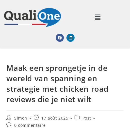
Maak een sprongetje in de
wereld van spanning en
strategie met chicken road
reviews die je niet wilt
Simon
17 août 2025
Post
0 commentaire