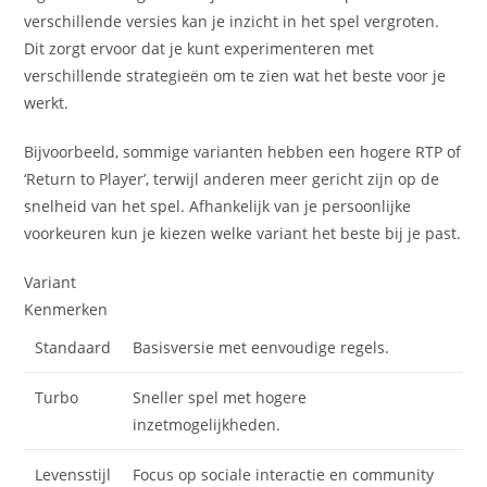
verschillende versies kan je inzicht in het spel vergroten.
Dit zorgt ervoor dat je kunt experimenteren met
verschillende strategieën om te zien wat het beste voor je
werkt.
Bijvoorbeeld, sommige varianten hebben een hogere RTP of
‘Return to Player’, terwijl anderen meer gericht zijn op de
snelheid van het spel. Afhankelijk van je persoonlijke
voorkeuren kun je kiezen welke variant het beste bij je past.
Variant
Kenmerken
Standaard
Basisversie met eenvoudige regels.
Turbo
Sneller spel met hogere
inzetmogelijkheden.
Levensstijl
Focus op sociale interactie en community