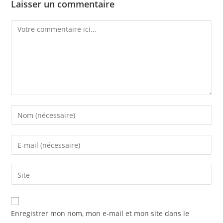
Laisser un commentaire
Enregistrer mon nom, mon e-mail et mon site dans le