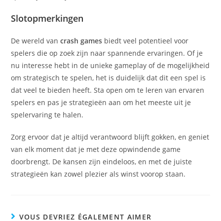
Slotopmerkingen
De wereld van
crash games
biedt veel potentieel voor
spelers die op zoek zijn naar spannende ervaringen. Of je
nu interesse hebt in de unieke gameplay of de mogelijkheid
om strategisch te spelen, het is duidelijk dat dit een spel is
dat veel te bieden heeft. Sta open om te leren van ervaren
spelers en pas je strategieën aan om het meeste uit je
spelervaring te halen.
Zorg ervoor dat je altijd verantwoord blijft gokken, en geniet
van elk moment dat je met deze opwindende game
doorbrengt. De kansen zijn eindeloos, en met de juiste
strategieën kan zowel plezier als winst voorop staan.
VOUS DEVRIEZ ÉGALEMENT AIMER