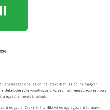
I
tése
i lehetőséget kínál az online játékokban. Az online magyar
érdekelődésedre vonatkozóan. Az azonnali regisztráció és gyors
ára egyedi élményt kínálnak.
zerű és gyors. Csak néhány klikkkel és egy egyszerű formával