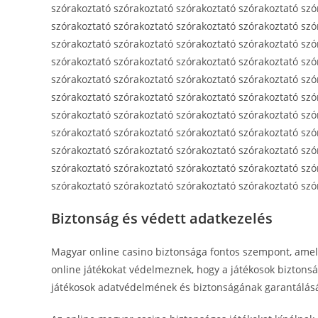
szórakoztató szórakoztató szórakoztató szórakoztató szó
szórakoztató szórakoztató szórakoztató szórakoztató szó
szórakoztató szórakoztató szórakoztató szórakoztató szó
szórakoztató szórakoztató szórakoztató szórakoztató szó
szórakoztató szórakoztató szórakoztató szórakoztató szó
szórakoztató szórakoztató szórakoztató szórakoztató szó
szórakoztató szórakoztató szórakoztató szórakoztató szó
szórakoztató szórakoztató szórakoztató szórakoztató szó
szórakoztató szórakoztató szórakoztató szórakoztató szó
szórakoztató szórakoztató szórakoztató szórakoztató szó
szórakoztató szórakoztató szórakoztató szórakoztató szó
Biztonság és védett adatkezelés
Magyar online casino biztonsága fontos szempont, amely
online játékokat védelmeznek, hogy a játékosok biztons
játékosok adatvédelmének és biztonságának garantálásá