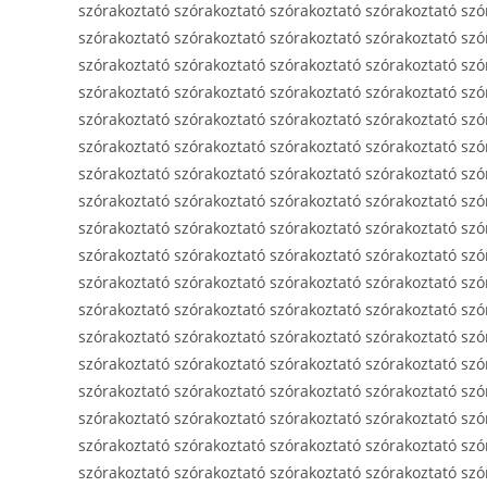
szórakoztató szórakoztató szórakoztató szórakoztató szó
szórakoztató szórakoztató szórakoztató szórakoztató szó
szórakoztató szórakoztató szórakoztató szórakoztató szó
szórakoztató szórakoztató szórakoztató szórakoztató szó
szórakoztató szórakoztató szórakoztató szórakoztató szó
szórakoztató szórakoztató szórakoztató szórakoztató szó
szórakoztató szórakoztató szórakoztató szórakoztató szó
szórakoztató szórakoztató szórakoztató szórakoztató szó
szórakoztató szórakoztató szórakoztató szórakoztató szó
szórakoztató szórakoztató szórakoztató szórakoztató szó
szórakoztató szórakoztató szórakoztató szórakoztató szó
szórakoztató szórakoztató szórakoztató szórakoztató szó
szórakoztató szórakoztató szórakoztató szórakoztató szó
szórakoztató szórakoztató szórakoztató szórakoztató szó
szórakoztató szórakoztató szórakoztató szórakoztató szó
szórakoztató szórakoztató szórakoztató szórakoztató szó
szórakoztató szórakoztató szórakoztató szórakoztató szó
szórakoztató szórakoztató szórakoztató szórakoztató szó