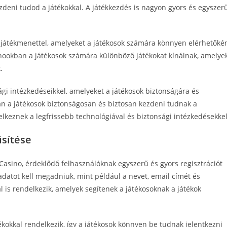
ezdeni tudod a játékokkal. A játékkezdés is nagyon gyors és egyszerű
játékmenettel, amelyeket a játékosok számára könnyen elérhetőké
nookban a játékosok számára különböző játékokat kínálnak, amelye
.
gi intézkedéseikkel, amelyeket a játékosok biztonságára és
n a játékosok biztonságosan és biztosan kezdeni tudnak a
elkeznek a legfrissebb technológiával és biztonsági intézkedésekkel
űsítése
Casino, érdeklődő felhasználóknak egyszerű és gyors regisztrációt
adatot kell megadniuk, mint például a nevet, email címét és
 is rendelkezik, amelyek segítenek a játékosoknak a játékok
kokkal rendelkezik, így a játékosok könnyen be tudnak jelentkezni