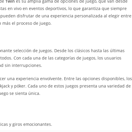
 de
1win
es su amplia gama de opciones de juego, que van desde
estas en vivo en eventos deportivos, lo que garantiza que siempre
 pueden disfrutar de una experiencia personalizada al elegir entre
ún más el proceso de juego.
nante selección de juegos. Desde los clásicos hasta las últimas
 todos. Con cada una de las categorías de juegos, los usuarios
ad sin interrupciones.
er una experiencia envolvente. Entre las opciones disponibles, los
kjack y póker. Cada uno de estos juegos presenta una variedad de
uego se sienta única.
icas y giros emocionantes.