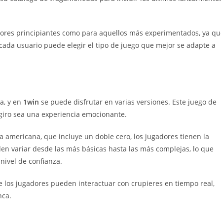
dores principiantes como para aquellos más experimentados, ya qu
, cada usuario puede elegir el tipo de juego que mejor se adapte a
a, y en
1win
se puede disfrutar en varias versiones. Este juego de
giro sea una experiencia emocionante.
ta americana, que incluye un doble cero, los jugadores tienen la
eden variar desde las más básicas hasta las más complejas, lo que
nivel de confianza.
e los jugadores pueden interactuar con crupieres en tiempo real,
nca.