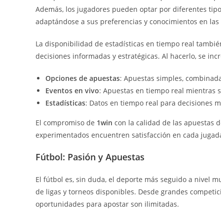
Además, los jugadores pueden optar por diferentes tip
adaptándose a sus preferencias y conocimientos en las d
La disponibilidad de estadísticas en tiempo real tambié
decisiones informadas y estratégicas. Al hacerlo, se in
Opciones de apuestas
: Apuestas simples, combinada
Eventos en vivo
: Apuestas en tiempo real mientras s
Estadísticas
: Datos en tiempo real para decisiones 
El compromiso de
1win
con la calidad de las apuestas 
experimentados encuentren satisfacción en cada jugad
Fútbol: Pasión y Apuestas
El fútbol es, sin duda, el deporte más seguido a nivel m
de ligas y torneos disponibles. Desde grandes competic
oportunidades para apostar son ilimitadas.