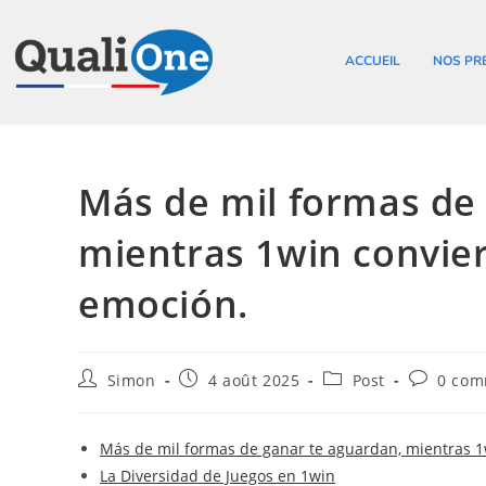
ACCUEIL
NOS PR
Más de mil formas de
mientras 1win convie
emoción.
Simon
4 août 2025
Post
0 com
Más de mil formas de ganar te aguardan, mientras 1
La Diversidad de Juegos en 1win