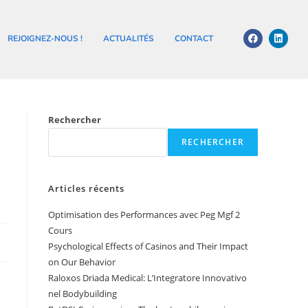
REJOIGNEZ-NOUS !
ACTUALITÉS
CONTACT
Rechercher
RECHERCHER
Articles récents
Optimisation des Performances avec Peg Mgf 2
Cours
Psychological Effects of Casinos and Their Impact
on Our Behavior
Raloxos Driada Medical: L’Integratore Innovativo
nel Bodybuilding