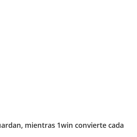
uardan, mientras 1win convierte cada