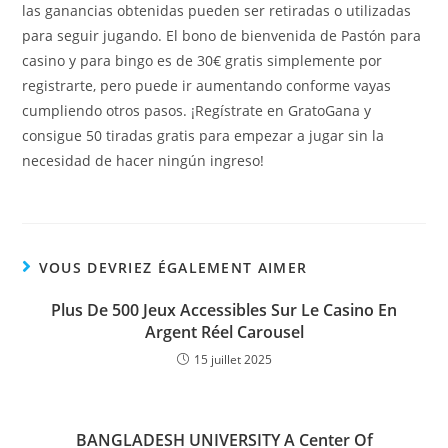
las ganancias obtenidas pueden ser retiradas o utilizadas
para seguir jugando. El bono de bienvenida de Pastón para
casino y para bingo es de 30€ gratis simplemente por
registrarte, pero puede ir aumentando conforme vayas
cumpliendo otros pasos. ¡Regístrate en GratoGana y
consigue 50 tiradas gratis para empezar a jugar sin la
necesidad de hacer ningún ingreso!
VOUS DEVRIEZ ÉGALEMENT AIMER
Plus De 500 Jeux Accessibles Sur Le Casino En
Argent Réel Carousel
15 juillet 2025
BANGLADESH UNIVERSITY A Center Of