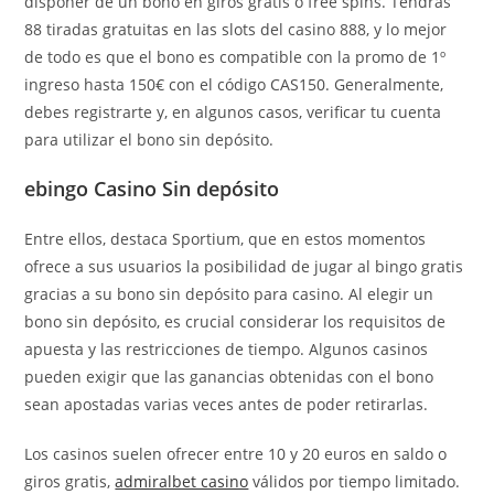
disponer de un bono en giros gratis o free spins. Tendrás
88 tiradas gratuitas en las slots del casino 888, y lo mejor
de todo es que el bono es compatible con la promo de 1º
ingreso hasta 150€ con el código CAS150. Generalmente,
debes registrarte y, en algunos casos, verificar tu cuenta
para utilizar el bono sin depósito.
ebingo Casino Sin depósito
Entre ellos, destaca Sportium, que en estos momentos
ofrece a sus usuarios la posibilidad de jugar al bingo gratis
gracias a su bono sin depósito para casino. Al elegir un
bono sin depósito, es crucial considerar los requisitos de
apuesta y las restricciones de tiempo. Algunos casinos
pueden exigir que las ganancias obtenidas con el bono
sean apostadas varias veces antes de poder retirarlas.
Los casinos suelen ofrecer entre 10 y 20 euros en saldo o
giros gratis,
admiralbet casino
válidos por tiempo limitado.