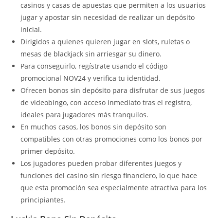
casinos y casas de apuestas que permiten a los usuarios
jugar y apostar sin necesidad de realizar un depósito
inicial.
Dirigidos a quienes quieren jugar en slots, ruletas o
mesas de blackjack sin arriesgar su dinero.
Para conseguirlo, regístrate usando el código
promocional NOV24 y verifica tu identidad.
Ofrecen bonos sin depósito para disfrutar de sus juegos
de videobingo, con acceso inmediato tras el registro,
ideales para jugadores más tranquilos.
En muchos casos, los bonos sin depósito son
compatibles con otras promociones como los bonos por
primer depósito.
Los jugadores pueden probar diferentes juegos y
funciones del casino sin riesgo financiero, lo que hace
que esta promoción sea especialmente atractiva para los
principiantes.