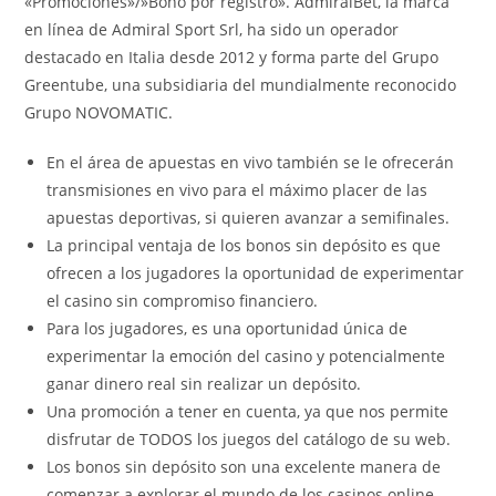
«Promociones»/»Bono por registro». AdmiralBet, la marca
en línea de Admiral Sport Srl, ha sido un operador
destacado en Italia desde 2012 y forma parte del Grupo
Greentube, una subsidiaria del mundialmente reconocido
Grupo NOVOMATIC.
En el área de apuestas en vivo también se le ofrecerán
transmisiones en vivo para el máximo placer de las
apuestas deportivas, si quieren avanzar a semifinales.
La principal ventaja de los bonos sin depósito es que
ofrecen a los jugadores la oportunidad de experimentar
el casino sin compromiso financiero.
Para los jugadores, es una oportunidad única de
experimentar la emoción del casino y potencialmente
ganar dinero real sin realizar un depósito.
Una promoción a tener en cuenta, ya que nos permite
disfrutar de TODOS los juegos del catálogo de su web.
Los bonos sin depósito son una excelente manera de
comenzar a explorar el mundo de los casinos online.