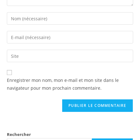
Enregistrer mon nom, mon e-mail et mon site dans le
navigateur pour mon prochain commentaire.
Rechercher