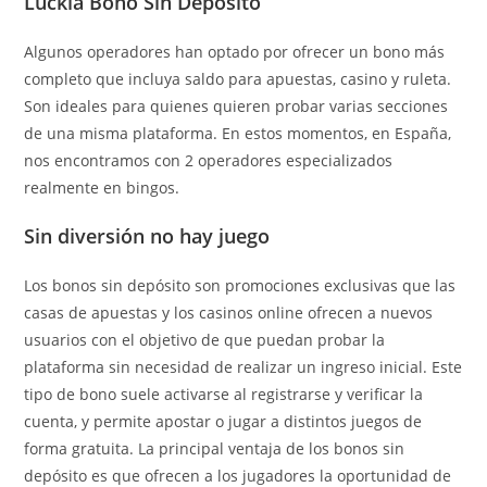
Luckia Bono Sin Depósito
Algunos operadores han optado por ofrecer un bono más
completo que incluya saldo para apuestas, casino y ruleta.
Son ideales para quienes quieren probar varias secciones
de una misma plataforma. En estos momentos, en España,
nos encontramos con 2 operadores especializados
realmente en bingos.
Sin diversión no hay juego
Los bonos sin depósito son promociones exclusivas que las
casas de apuestas y los casinos online ofrecen a nuevos
usuarios con el objetivo de que puedan probar la
plataforma sin necesidad de realizar un ingreso inicial. Este
tipo de bono suele activarse al registrarse y verificar la
cuenta, y permite apostar o jugar a distintos juegos de
forma gratuita. La principal ventaja de los bonos sin
depósito es que ofrecen a los jugadores la oportunidad de