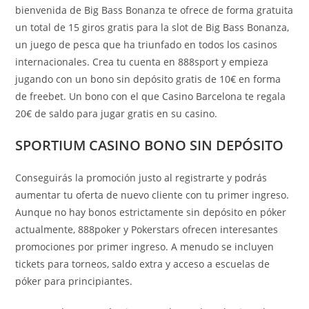
bienvenida de Big Bass Bonanza te ofrece de forma gratuita
un total de 15 giros gratis para la slot de Big Bass Bonanza,
un juego de pesca que ha triunfado en todos los casinos
internacionales. Crea tu cuenta en 888sport y empieza
jugando con un bono sin depósito gratis de 10€ en forma
de freebet. Un bono con el que Casino Barcelona te regala
20€ de saldo para jugar gratis en su casino.
SPORTIUM CASINO BONO SIN DEPÓSITO
Conseguirás la promoción justo al registrarte y podrás
aumentar tu oferta de nuevo cliente con tu primer ingreso.
Aunque no hay bonos estrictamente sin depósito en póker
actualmente, 888poker y Pokerstars ofrecen interesantes
promociones por primer ingreso. A menudo se incluyen
tickets para torneos, saldo extra y acceso a escuelas de
póker para principiantes.