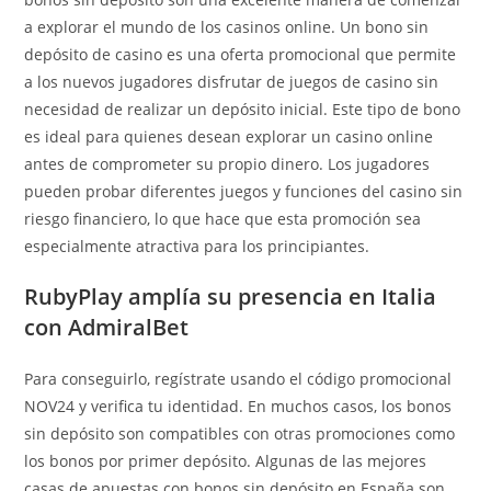
a explorar el mundo de los casinos online. Un bono sin
depósito de casino es una oferta promocional que permite
a los nuevos jugadores disfrutar de juegos de casino sin
necesidad de realizar un depósito inicial. Este tipo de bono
es ideal para quienes desean explorar un casino online
antes de comprometer su propio dinero. Los jugadores
pueden probar diferentes juegos y funciones del casino sin
riesgo financiero, lo que hace que esta promoción sea
especialmente atractiva para los principiantes.
RubyPlay amplía su presencia en Italia
con AdmiralBet
Para conseguirlo, regístrate usando el código promocional
NOV24 y verifica tu identidad. En muchos casos, los bonos
sin depósito son compatibles con otras promociones como
los bonos por primer depósito. Algunas de las mejores
casas de apuestas con bonos sin depósito en España son