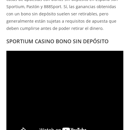
Sportium, Pastón y 888Sport. Sí, las ganancias obtenidas
con un bono sin depósito suelen ser retirables, pero
generalmente están sujetas a requisitos de apuesta que
deben cumplirse antes de poder retirar el dinero.
SPORTIUM CASINO BONO SIN DEPÓSITO