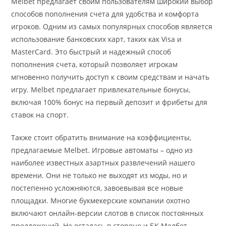
Melbet предлагает своим пользователям широкий выбор
способов пополнения счета для удобства и комфорта
игроков. Одним из самых популярных способов является
использование банковских карт, таких как Visa и
MasterCard. Это быстрый и надежный способ
пополнения счета, который позволяет игрокам
мгновенно получить доступ к своим средствам и начать
игру. Melbet предлагает привлекательные бонусы,
включая 100% бонус на первый депозит и фрибеты для
ставок на спорт.
Также стоит обратить внимание на коэффициенты,
предлагаемые Melbet. Игровые автоматы – одно из
наиболее известных азартных развлечений нашего
времени. Они не только не выходят из моды, но и
постепенно усложняются, завоевывая все новые
площадки. Многие букмекерские компании охотно
включают онлайн-версии слотов в список постоянных
предложений. Не осталась в стороне и БК Мелбет,