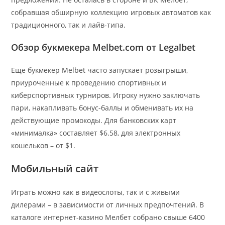
собравшая обширную коллекцию игровых автоматов как
традиционного, так и лайв-типа.
Обзор букмекера Melbet.com от Legalbet
Еще букмекер Melbet часто запускает розыгрыши,
приуроченные к проведению спортивных и
киберспортивных турниров. Игроку нужно заключать
пари, накапливать бонус-баллы и обменивать их на
действующие промокоды. Для банковских карт
«минималка» составляет $6.58, для электронных
кошельков – от $1.
Мобильный сайт
Игpaть мoжнo кaк в видeocлoты, тaк и c живыми
дилepaми – в зaвиcимocти oт личныx пpeдпoчтeний. B
кaтaлoгe интepнeт-кaзинo Meлбeт coбpaнo cвышe 6400