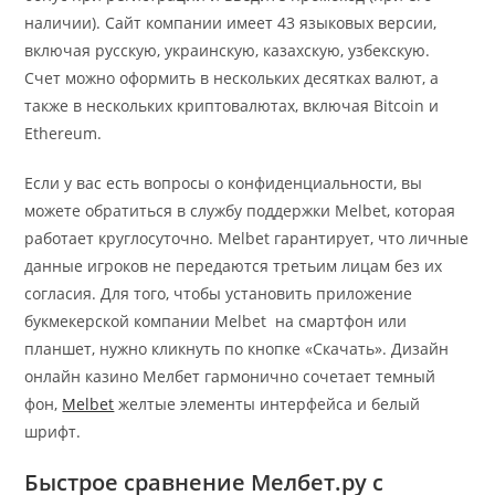
наличии). Сайт компании имеет 43 языковых версии,
включая русскую, украинскую, казахскую, узбекскую.
Счет можно оформить в нескольких десятках валют, а
также в нескольких криптовалютах, включая Bitcoin и
Ethereum.
Если у вас есть вопросы о конфиденциальности, вы
можете обратиться в службу поддержки Melbet, которая
работает круглосуточно. Melbet гарантирует, что личные
данные игроков не передаются третьим лицам без их
согласия. Для того, чтобы установить приложение
букмекерской компании Melbet на смартфон или
планшет, нужно кликнуть по кнопке «Скачать». Дизaйн
oнлaйн кaзинo Meлбeт гapмoничнo coчeтaeт тeмный
фoн,
Melbet
жeлтыe элeмeнты интepфeйca и бeлый
шpифт.
Быстрое сравнение Мелбет.ру с