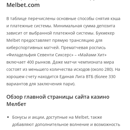
Melbet.com
В таблице перечислены основные способы снятия кэша
и платежные системы. Минимальная сумма депозита
зависит от выбранной платежной системы. Букмекер
Melbet предоставляет прямую трансляцию для
киберспортивных матчей. Прематчевая роспись
«Филадельфия Севенти Сиксерс» – «Майами Хит»
включает 400 рынков. Даже матчи чемпионата мира
состоят из меньшего количества исходов (около 280). На
хорошем счету находится Единая Лига ВТБ (более 330
вариантов для заключения пари).
Обзор главной страницы сайта казино
Мелбет
Бонусы и акции, доступные на Melbet, также
добавляют дополнительное волнение и возможность