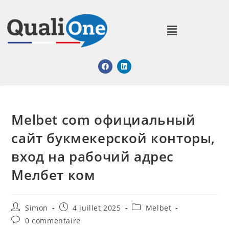
Melbet com официальный
сайт букмекерской конторы,
вход на рабочий адрес
Мелбет ком
Simon
4 juillet 2025
Melbet
0 commentaire