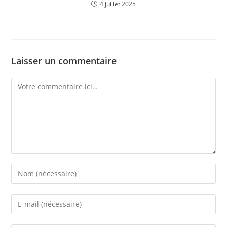
4 juillet 2025
Laisser un commentaire