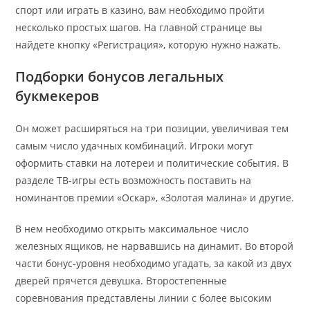
спорт или играть в казино, вам необходимо пройти
несколько простых шагов. На главной странице вы
найдете кнопку «Регистрация», которую нужно нажать.
Подборки бонусов легальных
букмекеров
Он может расширяться на три позиции, увеличивая тем
самым число удачных комбинаций. Игроки могут
оформить ставки на лотереи и политические события. В
разделе ТВ-игры есть возможность поставить на
номинантов премии «Оскар», «Золотая малина» и другие.
В нем необходимо открыть максимальное число
железных ящиков, не нарвавшись на динамит. Во второй
части бонус-уровня необходимо угадать, за какой из двух
дверей прячется девушка. Второстепенные
соревнования представлены линии с более высоким