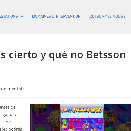
ESTATIONS
DOMAINES D’INTERVENTION
QUI SOMMES NOUS ?
es cierto y qué no Betsson
 commentaire
antes de
Juega para
tas de
uales podrás