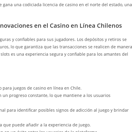
e gana una codiciada licencia de casino en el norte del estado, una
nnovaciones en el Casino en Línea Chilenos
guras y confiables para sus jugadores. Los depósitos y retiros se
uros, lo que garantiza que las transacciones se realicen de maner
 slots es una experiencia segura y confiable para los amantes del
 para juegos de casino en línea en Chile.
 un progreso constante, lo que mantiene a los usuarios
al para identificar posibles signos de adicción al juego y brindar
a que puede añadir a la experiencia de juego.