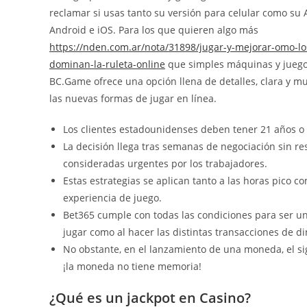
reclamar si usas tanto su versión para celular como su
Android e iOS. Para los que quieren algo más
https://nden.com.ar/nota/31898/jugar-y-mejorar-omo-lo
dominan-la-ruleta-online
que simples máquinas y juegos
BC.Game ofrece una opción llena de detalles, clara y m
las nuevas formas de jugar en línea.
Los clientes estadounidenses deben tener 21 años o
La decisión llega tras semanas de negociación sin re
consideradas urgentes por los trabajadores.
Estas estrategias se aplican tanto a las horas pico 
experiencia de juego.
Bet365 cumple con todas las condiciones para ser un 
jugar como al hacer las distintas transacciones de di
No obstante, en el lanzamiento de una moneda, el s
¡la moneda no tiene memoria!
¿Qué es un jackpot en Casino?