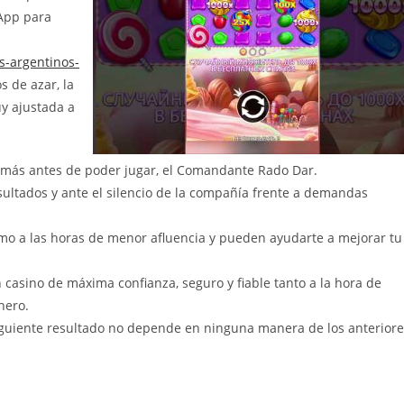
 App para
s-argentinos-
 de azar, la
uy ajustada a
 más antes de poder jugar, el Comandante Rado Dar.
sultados y ante el silencio de la compañía frente a demandas
como a las horas de menor afluencia y pueden ayudarte a mejorar tu
casino de máxima confianza, seguro y fiable tanto a la hora de
nero.
iguiente resultado no depende en ninguna manera de los anteriore