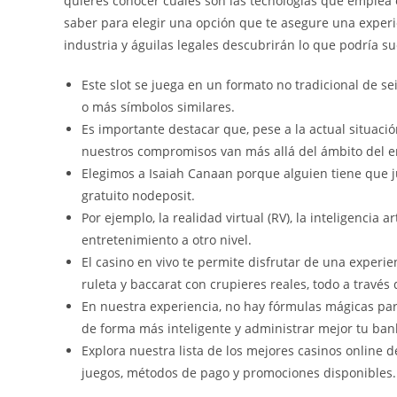
quieres conocer cuáles son las tecnologías que emplea 
saber para elegir una opción que te asegure una experi
industria y águilas legales descubrirán lo que podría 
Este slot se juega en un formato no tradicional de sei
o más símbolos similares.
Es importante destacar que, pese a la actual situaci
nuestros compromisos van más allá del ámbito del e
Elegimos a Isaiah Canaan porque alguien tiene que j
gratuito nodeposit.
Por ejemplo, la realidad virtual (RV), la inteligencia ar
entretenimiento a otro nivel.
El casino en vivo te permite disfrutar de una experie
ruleta y baccarat con crupieres reales, todo a través
En nuestra experiencia, no hay fórmulas mágicas pa
de forma más inteligente y administrar mejor tu bank
Explora nuestra lista de los mejores casinos online d
juegos, métodos de pago y promociones disponibles.