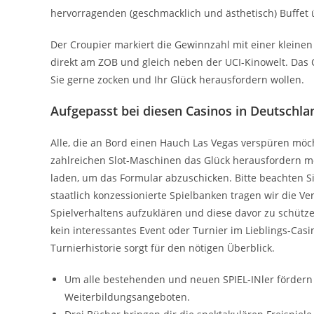
hervorragenden (geschmacklich und ästhetisch) Buffet
Der Croupier markiert die Gewinnzahl mit einer kleinen
direkt am ZOB und gleich neben der UCI-Kinowelt. Das 
Sie gerne zocken und Ihr Glück herausfordern wollen.
Aufgepasst bei diesen Casinos in Deutschla
Alle, die an Bord einen Hauch Las Vegas verspüren möc
zahlreichen Slot-Maschinen das Glück herausfordern mö
laden, um das Formular abzuschicken. Bitte beachten Si
staatlich konzessionierte Spielbanken tragen wir die 
Spielverhaltens aufzuklären und diese davor zu schüt
kein interessantes Event oder Turnier im Lieblings-Cas
Turnierhistorie sorgt für den nötigen Überblick.
Um alle bestehenden und neuen SPIEL-INler fördern z
Weiterbildungsangeboten.