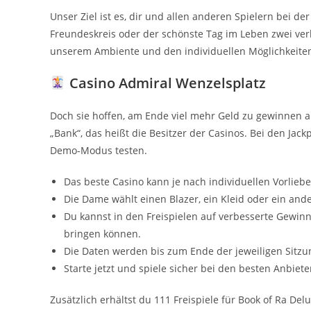
Unser Ziel ist es, dir und allen anderen Spielern bei d
Freundeskreis oder der schönste Tag im Leben zwei verl
unserem Ambiente und den individuellen Möglichkeiten.
Casino Admiral Wenzelsplatz
Doch sie hoffen, am Ende viel mehr Geld zu gewinnen a
„Bank“, das heißt die Besitzer der Casinos. Bei den Jac
Demo-Modus testen.
Das beste Casino kann je nach individuellen Vorliebe
Die Dame wählt einen Blazer, ein Kleid oder ein and
Du kannst in den Freispielen auf verbesserte Gewin
bringen können.
Die Daten werden bis zum Ende der jeweiligen Sitzu
Starte jetzt und spiele sicher bei den besten Anbiete
Zusätzlich erhältst du 111 Freispiele für Book of Ra Del