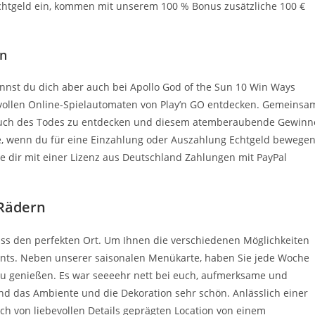
chtgeld ein, kommen mit unserem 100 % Bonus zusätzliche 100 €
en
kannst du dich aber auch bei Apollo God of the Sun 10 Win Ways
vollen Online-Spielautomaten von Play’n GO entdecken. Gemeinsa
 Buch des Todes zu entdecken und diesem atemberaubende Gewinn
de, wenn du für eine Einzahlung oder Auszahlung Echtgeld bewege
die dir mit einer Lizenz aus Deutschland Zahlungen mit PayPal
 Rädern
ass den perfekten Ort. Um Ihnen die verschiedenen Möglichkeiten
urants. Neben unserer saisonalen Menükarte, haben Sie jede Woche
zu genießen. Es war seeeehr nett bei euch, aufmerksame und
 und das Ambiente und die Dekoration sehr schön. Anlässlich einer
ch von liebevollen Details geprägten Location von einem