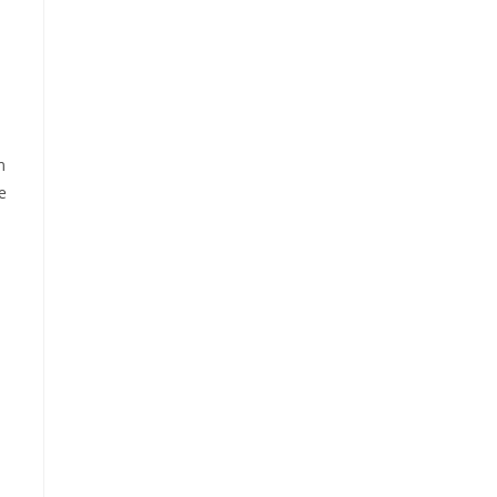
m
e
n