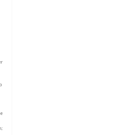
er
o
ie
n;