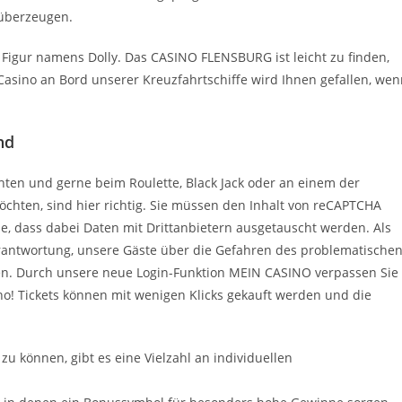
 überzeugen.
 Figur namens Dolly. Das CASINO FLENSBURG ist leicht zu finden,
Casino an Bord unserer Kreuzfahrtschiffe wird Ihnen gefallen, we
nd
hten und gerne beim Roulette, Black Jack oder an einem der
chten, sind hier richtig. Sie müssen den Inhalt von reCAPTCHA
e, dass dabei Daten mit Drittanbietern ausgetauscht werden. Als
Verantwortung, unsere Gäste über die Gefahren des problematische
zen. Durch unsere neue Login-Funktion MEIN CASINO verpassen Sie
ino! Tickets können mit wenigen Klicks gekauft werden und die
u können, gibt es eine Vielzahl an individuellen