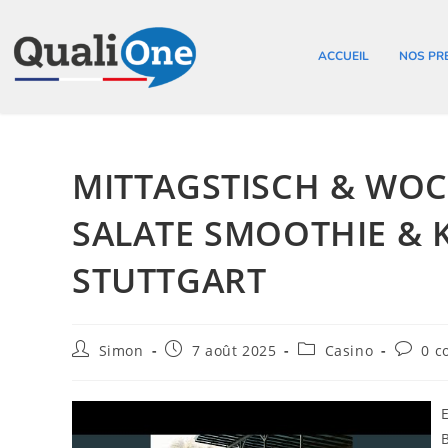
ACCUEIL
NOS PR
MITTAGSTISCH & WOC
SALATE SMOOTHIE & K
STUTTGART
Simon
7 août 2025
Casino
0 c
E
B