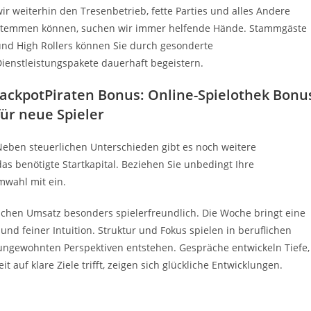
ir weiterhin den Tresenbetrieb, fette Parties und alles Andere
stemmen können, suchen wir immer helfende Hände. Stammgäste
und High Rollers können Sie durch gesonderte
ienstleistungspakete dauerhaft begeistern.
JackpotPiraten Bonus: Online-Spielothek Bonu
für neue Spieler
Neben steuerlichen Unterschieden gibt es noch weitere
s benötigte Startkapital. Beziehen Sie unbedingt Ihre
mwahl mit ein.
hen Umsatz besonders spielerfreundlich. Die Woche bringt eine
und feiner Intuition. Struktur und Fokus spielen in beruflichen
ungewohnten Perspektiven entstehen. Gespräche entwickeln Tiefe,
uf klare Ziele trifft, zeigen sich glückliche Entwicklungen.