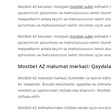
Mostbet AZ kassaları, maliyyəli
mostbet yukle
xidmətin m
qazancınızın qorunması və məhsulunuzun təmin olunması
məqsədlərini əmələ keçirir və məhsulunuzun təmin olunm
qorunması və məhsulunuzun təmin olunması üçün əsas
Mostbet AZ kassaları, maliyyəli
mostbet yukle
xidmətin m
qazancınızın qorunması və məhsulunuzun təmin olunması
məqsədlərini əmələ keçirir və məhsulunuzun təmin olunm
qorunması və məhsulunuzun təmin olunması üçün əsas
Mostbet AZ məlumat mərkəzi: Qaydalar
Mostbet AZ məlumat mərkəzi, bukmeker və kazino xidmət
bir məkanidir. Burada məlumatlar, qaydalar və xidmətl
mostbet.az saytlarından istifadə edə bilərsiniz. Mostbe
istifadə edilir.
Mostbet AZ xidmətlərindən istifadə etmək üçün müraci