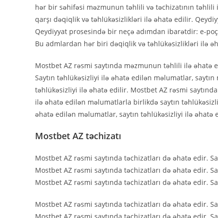
hər bir səhifəsi məzmunun təhlili və təchizatının təhlil
qarşı dəqiqlik və təhlükəsizlikləri ilə əhatə edilir. Qeyd
Qeydiyyat prosesində bir neçə adımdan ibarətdir: e-poçt 
Bu admlardan hər biri dəqiqlik və təhlükəsizlikləri ilə əh
Mostbet AZ rəsmi saytında məzmunun təhlili ilə əhatə edər
Saytın təhlükəsizliyi ilə əhatə edilən məlumatlar, saytı
təhlükəsizliyi ilə əhatə edilir. Mostbet AZ rəsmi saytınd
ilə əhatə edilən məlumatlarla birlikdə saytın təhlükəsizl
əhatə edilən məlumatlar, saytın təhlükəsizliyi ilə əhatə e
Mostbet AZ təchizatı
Mostbet AZ rəsmi saytında təchizatları də əhatə edir. Sayt
Mostbet AZ rəsmi saytında təchizatları də əhatə edir. Sayt
Mostbet AZ rəsmi saytında təchizatları də əhatə edir. Sayt
Mostbet AZ rəsmi saytında təchizatları də əhatə edir. Sayt
Mostbet AZ rəsmi saytında təchizatları də əhatə edir. Sayt