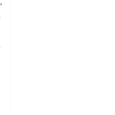
ra
.
i