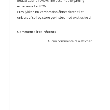
BetDSI Casino review: The best mobile gaming
experience for 2026
Prøv lykken nu Verdecasino åbner døren til et
univers af spil og store gevinster, med eksklusive til
Commentaires récents
Aucun commentaire à afficher.