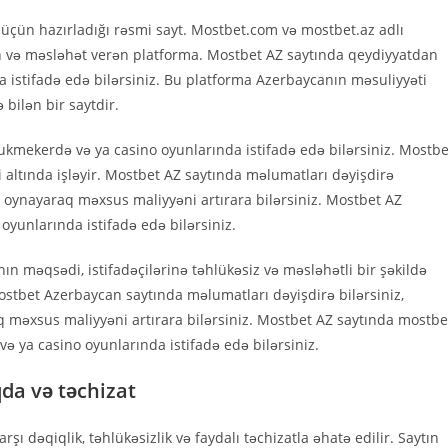
üçün hazırladığı rəsmi sayt. Mostbet.com və mostbet.az adlı
yen və məsləhət verən platforma. Mostbet AZ saytında qeydiyyatdan
a istifadə edə bilərsiniz. Bu platforma Azerbaycanın məsuliyyəti
 bilən bir saytdir.
ukmekerdə və ya casino oyunlarında istifadə edə bilərsiniz. Mostbe
 altında işləyir. Mostbet AZ saytında məlumatları dəyişdirə
ı oynayaraq məxsus maliyyəni artırara bilərsiniz. Mostbet AZ
oyunlarında istifadə edə bilərsiniz.
n məqsədi, istifadəçilərinə təhlükəsiz və məsləhətli bir şəkildə
stbet Azerbaycan saytında məlumatları dəyişdirə bilərsiniz,
q məxsus maliyyəni artırara bilərsiniz. Mostbet AZ saytında mostbe
və ya casino oyunlarında istifadə edə bilərsiniz.
qda və təchizat
şı dəqiqlik, təhlükəsizlik və faydalı təchizatla əhatə edilir. Saytın