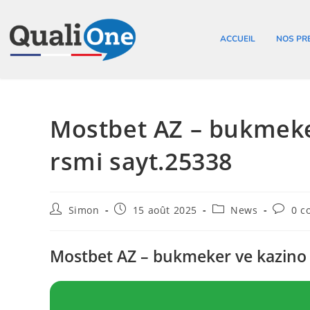
ACCUEIL
NOS PR
Mostbet AZ – bukmeke
rsmi sayt.25338
Simon
15 août 2025
News
0 c
Mostbet AZ – bukmeker ve kazino 