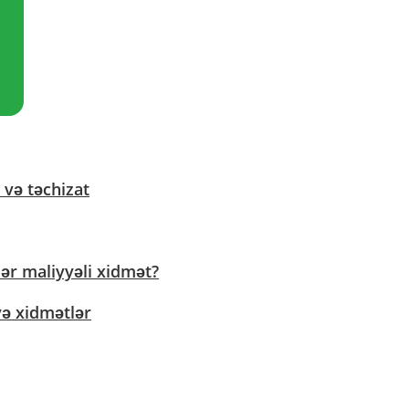
 və təchizat
ər maliyyəli xidmət?
ə xidmətlər