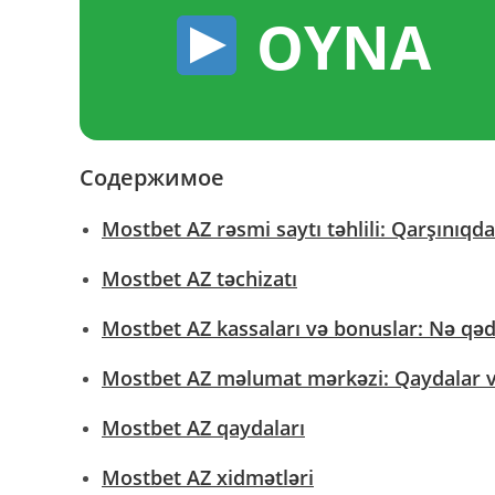
OYNA
Содержимое
Mostbet AZ rəsmi saytı təhlili: Qarşınıqda
Mostbet AZ təchizatı
Mostbet AZ kassaları və bonuslar: Nə qəd
Mostbet AZ məlumat mərkəzi: Qaydalar v
Mostbet AZ qaydaları
Mostbet AZ xidmətləri