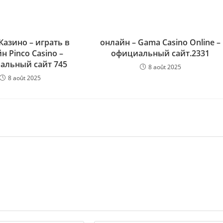
Казино – играть в
онлайн – Gama Casino Online –
н Pinco Casino –
официальный сайт.2331
альный сайт 745
8 août 2025
8 août 2025