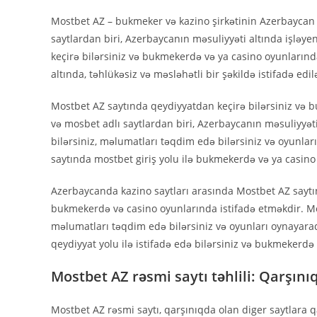
Mostbet AZ – bukmeker və kazino şirkətinin Azerbaycan 
saytlardan biri, Azerbaycanın məsuliyyəti altında işlə
keçirə bilərsiniz və bukmekerdə və ya casino oyunlarınd
altında, təhlükəsiz və məsləhətli bir şəkildə istifadə edilə
Mostbet AZ saytında qeydiyyatdan keçirə bilərsiniz və b
və mosbet adlı saytlardan biri, Azerbaycanın məsuliyyəti
bilərsiniz, məlumatları təqdim edə bilərsiniz və oyunlar
saytında mostbet giriş yolu ilə bukmekerdə və ya casino 
Azerbaycanda kazino saytları arasında Mostbet AZ saytını
bukmekerdə və casino oyunlarında istifadə etməkdir. Mo
məlumatları təqdim edə bilərsiniz və oyunları oynayara
qeydiyyat yolu ilə istifadə edə bilərsiniz və bukmekerdə 
Mostbet AZ rəsmi saytı təhlili: Qarşını
Mostbet AZ rəsmi saytı, qarşınıqda olan diger saytlara qar