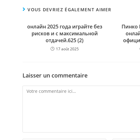
VOUS DEVRIEZ ÉGALEMENT AIMER
онлайн 2025 года играйте без
Пинко 
рисков и с максимальной
онлай
отдачей.625 (2)
офици
17 août 2025
Laisser un commentaire