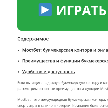
ИГРАТЬ
Содержимое
Мостбет: букмекерская контора и онл
Преимущества и функции букмекерско
Удобство и доступность
Если вы ищете надежную букмекерскую контору и кази
рассмотрим основные преимущества и функции Most
Mostbet – это международная букмекерская контора, 
спорт, игры в казино и лотереи. Компания была основ