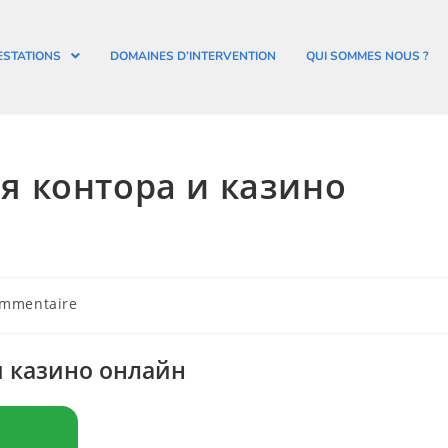
ESTATIONS
DOMAINES D’INTERVENTION
QUI SOMMES NOUS ?
я контора и казино
ommentaire
и казино онлайн