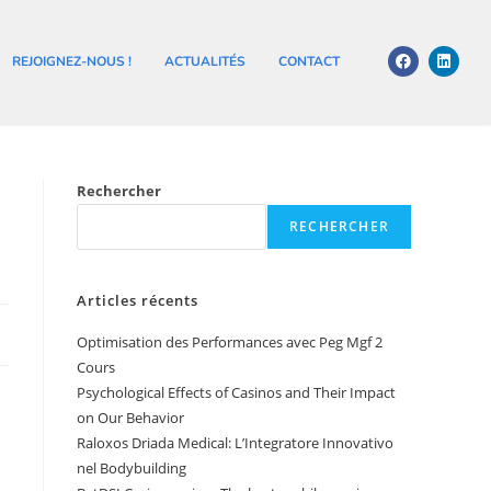
REJOIGNEZ-NOUS !
ACTUALITÉS
CONTACT
Rechercher
RECHERCHER
Articles récents
Optimisation des Performances avec Peg Mgf 2
Cours
Psychological Effects of Casinos and Their Impact
on Our Behavior
Raloxos Driada Medical: L’Integratore Innovativo
nel Bodybuilding