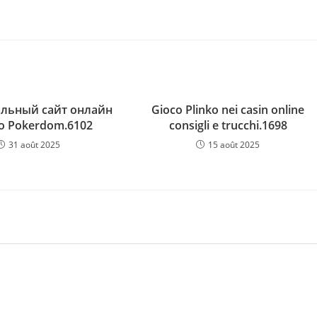
льный сайт онлайн
Gioco Plinko nei casin online
о Pokerdom.6102
consigli e trucchi.1698
31 août 2025
15 août 2025