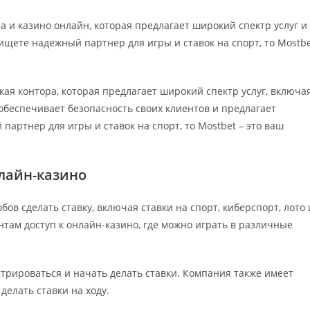
ра и казино онлайн, которая предлагает широкий спектр услуг и
ищете надежный партнер для игры и ставок на спорт, то Mostb
ая контора, которая предлагает широкий спектр услуг, включа
 обеспечивает безопасность своих клиентов и предлагает
артнер для игры и ставок на спорт, то Mostbet – это ваш
нлайн-казино
ов сделать ставку, включая ставки на спорт, киберспорт, лото 
нтам доступ к онлайн-казино, где можно играть в различные
трироваться и начать делать ставки. Компания также имеет
делать ставки на ходу.