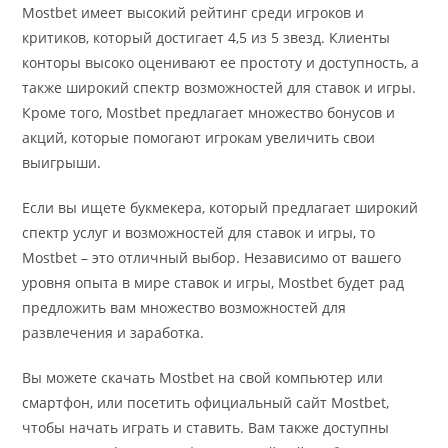
Mostbet имеет высокий рейтинг среди игроков и
критиков, который достигает 4,5 из 5 звезд. Клиенты
конторы высоко оценивают ее простоту и доступность, а
также широкий спектр возможностей для ставок и игры.
Кроме того, Mostbet предлагает множество бонусов и
акций, которые помогают игрокам увеличить свои
выигрыши.
Если вы ищете букмекера, который предлагает широкий
спектр услуг и возможностей для ставок и игры, то
Mostbet – это отличный выбор. Независимо от вашего
уровня опыта в мире ставок и игры, Mostbet будет рад
предложить вам множество возможностей для
развлечения и заработка.
Вы можете скачать Mostbet на свой компьютер или
смартфон, или посетить официальный сайт Mostbet,
чтобы начать играть и ставить. Вам также доступны