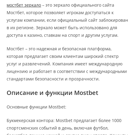
мостбет зеркало
– это зеркало официального сайта
Мостбет, которое позволяет игрокам доступаться к
услугам компании, если официальный сайт заблокирован
в их регионе. Зеркало может быть использовано для
доступа к казино, ставкам на спорт и другим услугам.
Мостбет – это надежная и безопасная платформа,
которая предлагает своим клиентам широкий спектр
услуг и развлечений. Компания имеет международную
лицензию и работает в соответствии с международными
стандартами безопасности и прозрачности.
Описание и функции Mostbet
Основные функции Mostbet:
Букмекерская контора: Mostbet предлагает более 1000
спортсменских событий в день, включая футбол,