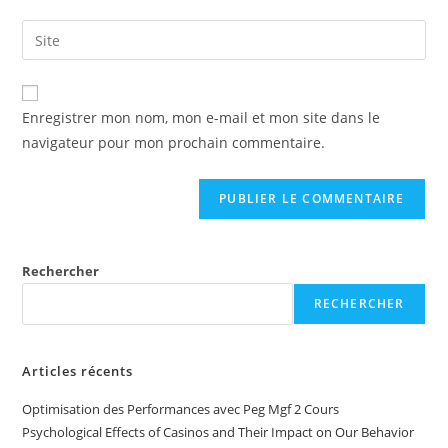
Enregistrer mon nom, mon e-mail et mon site dans le
navigateur pour mon prochain commentaire.
Rechercher
RECHERCHER
Articles récents
Optimisation des Performances avec Peg Mgf 2 Cours
Psychological Effects of Casinos and Their Impact on Our Behavior