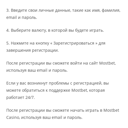
3. Введите свои личные данные, такие как имя, фамилия,
email и пароль.
4. Выберите валюту, в которой вы будете играть.
5. Нажмите на кнопку « Зарегистрироваться » для
завершения регистрации.
После регистрации вы сможете войти на сайт Mostbet,
используя ваш email и пароль.
Если у вас возникнут проблемы с регистрацией, вы
можете обратиться к поддержке Mostbet, которая
работает 24/7.
После регистрации вы сможете начать играть в Mostbet
Casino, используя ваш email и пароль.