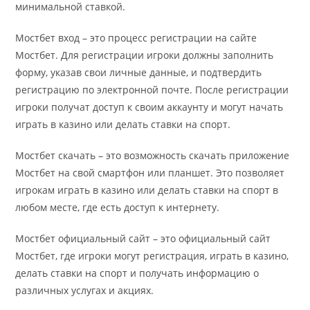
минимальной ставкой.
Мостбет вход – это процесс регистрации на сайте
Мостбет. Для регистрации игроки должны заполнить
форму, указав свои личные данные, и подтвердить
регистрацию по электронной почте. После регистрации
игроки получат доступ к своим аккаунту и могут начать
играть в казино или делать ставки на спорт.
Мостбет скачать – это возможность скачать приложение
Мостбет на свой смартфон или планшет. Это позволяет
игрокам играть в казино или делать ставки на спорт в
любом месте, где есть доступ к интернету.
Мостбет официальный сайт – это официальный сайт
Мостбет, где игроки могут регистрация, играть в казино,
делать ставки на спорт и получать информацию о
различных услугах и акциях.