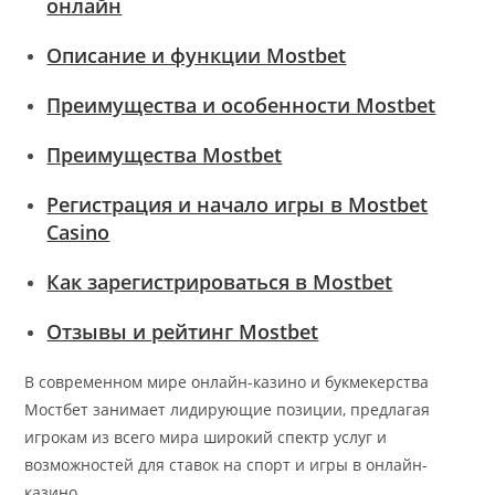
онлайн
Описание и функции Mostbet
Преимущества и особенности Mostbet
Преимущества Mostbet
Регистрация и начало игры в Mostbet
Casino
Как зарегистрироваться в Mostbet
Отзывы и рейтинг Mostbet
В современном мире онлайн-казино и букмекерства
Мостбет занимает лидирующие позиции, предлагая
игрокам из всего мира широкий спектр услуг и
возможностей для ставок на спорт и игры в онлайн-
казино.