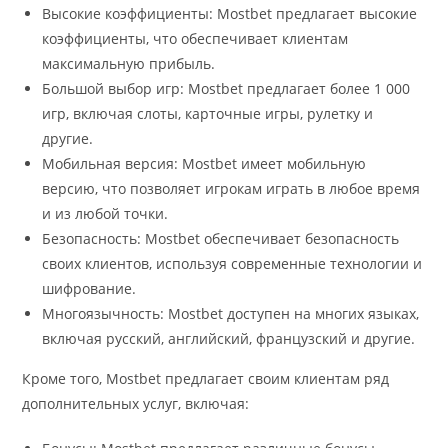
Высокие коэффициенты: Mostbet предлагает высокие
коэффициенты, что обеспечивает клиентам
максимальную прибыль.
Большой выбор игр: Mostbet предлагает более 1 000
игр, включая слоты, карточные игры, рулетку и
другие.
Мобильная версия: Mostbet имеет мобильную
версию, что позволяет игрокам играть в любое время
и из любой точки.
Безопасность: Mostbet обеспечивает безопасность
своих клиентов, используя современные технологии и
шифрование.
Многоязычность: Mostbet доступен на многих языках,
включая русский, английский, французский и другие.
Кроме того, Mostbet предлагает своим клиентам ряд
дополнительных услуг, включая: