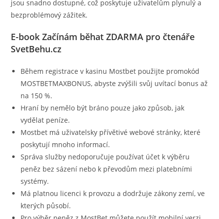
jsou snadno dostupné, což poskytuje uživatelům plynulý a
bezproblémový zážitek.
E-book Začínám běhat ZDARMA pro čtenáře
SvetBehu.cz
Během registrace v kasinu Mostbet použijte promokód
MOSTBETMAXBONUS, abyste zvýšili svůj uvítací bonus až
na 150 %.
Hraní by nemělo být bráno pouze jako způsob, jak
vydělat peníze.
Mostbet má uživatelsky přívětivé webové stránky, které
poskytují mnoho informací.
Správa služby nedoporučuje používat účet k výběru
peněz bez sázení nebo k převodům mezi platebními
systémy.
Má platnou licenci k provozu a dodržuje zákony zemí, ve
kterých působí.
Pro výběr peněz z MostBet můžete použít mobilní verzi