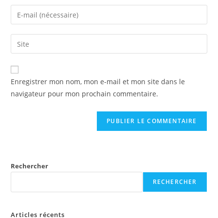
Enregistrer mon nom, mon e-mail et mon site dans le
navigateur pour mon prochain commentaire.
Rechercher
RECHERCHER
Articles récents