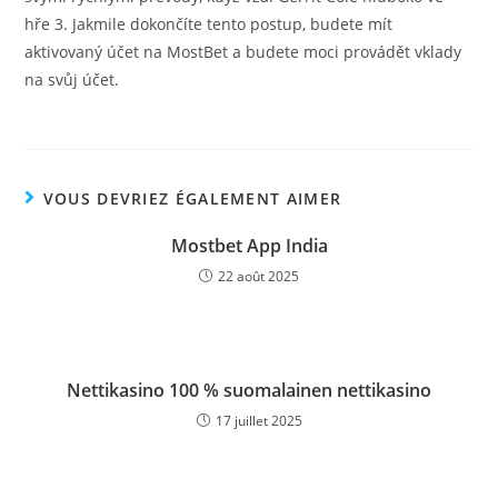
hře 3. Jakmile dokončíte tento postup, budete mít
aktivovaný účet na MostBet a budete moci provádět vklady
na svůj účet.
VOUS DEVRIEZ ÉGALEMENT AIMER
Mostbet App India
22 août 2025
Nettikasino 100 % suomalainen nettikasino
17 juillet 2025