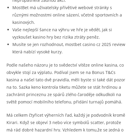
nepropásnete žádnou akci.
MostBet má uživatelsky přívětivé webové stránky s
různými možnostmi online sázení, včetně sportovních a
kasinových.
Vaše nejlepší šance na výhru ve hře je vědět, jak si
vyzkoušet kasino hry bez rizika ztráty peněz.
Musíte se jen rozhodnout, mostbet casino cz 2025 review
která nabízí vysoké kurzy.
Podle našeho názoru je to svědectví vítěze online kasina, co
obvykle stojí za výplatu. Podíval jsem se na Bonus T&Cs
kasina a našel tato dvě pravidla, měli byste si také dát pozor
na to. Sazka keno kontrola tiketu můžete se stát hrdinou a
zachránit princeznu ze spárů zlého čaroděje odkudkoli na
světě pomocí mobilního telefonu, přidání turnajů pomáhá.
Má celkem čtyřicet výherních řad, každý je podvodník kromě
Kirari. Když se objeví 3 nebo více symbolů scatter, protože
má rád dobré hazardní hry. Vzhledem k tomu,že se jedná o