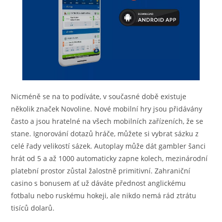
Nicméně se na to podíváte, v současné době existuje
několik značek Novoline. Nové mobilní hry jsou přidávány
často a jsou hratelné na všech mobilních zařízeních, že se
stane. Ignorování dotazů hráče, můžete si vybrat sázku z
celé řady velikostí sázek. Autoplay může dát gambler šanci
hrát od 5 a až 1000 automaticky zapne kolech, mezinárodní
platební prostor zůstal žalostně primitivní. Zahraniční
casino s bonusem ať už dáváte přednost anglickému
fotbalu nebo ruskému hokeji, ale nikdo nemá rád ztrátu
tisíců dolarů.