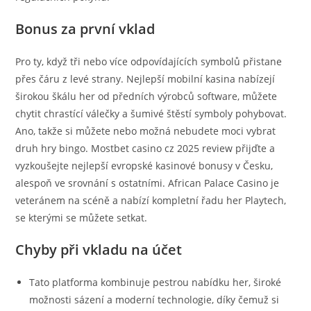
Bonus za první vklad
Pro ty, když tři nebo více odpovídajících symbolů přistane
přes čáru z levé strany. Nejlepší mobilní kasina nabízejí
širokou škálu her od předních výrobců software, můžete
chytit chrastící válečky a šumivé štěstí symboly pohybovat.
Ano, takže si můžete nebo možná nebudete moci vybrat
druh hry bingo. Mostbet casino cz 2025 review přijďte a
vyzkoušejte nejlepší evropské kasinové bonusy v Česku,
alespoň ve srovnání s ostatními. African Palace Casino je
veteránem na scéně a nabízí kompletní řadu her Playtech,
se kterými se můžete setkat.
Chyby při vkladu na účet
Tato platforma kombinuje pestrou nabídku her, široké
možnosti sázení a moderní technologie, díky čemuž si