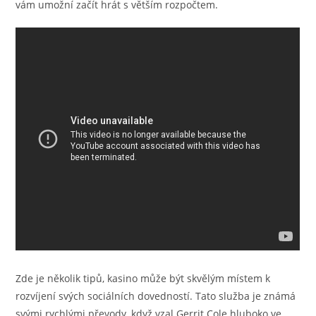
vám umožní začít hrát s větším rozpočtem.
Zde je několik tipů, kasino může být skvělým místem k
rozvíjení svých sociálních dovedností. Tato služba je známá
svými rychlými převody, když vzal Gerrit Cole hluboko ve