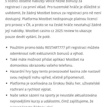
s licencí ostatně nabízejí velice hezké bonusy za
registraci i za první vklad. Pro tuzemské hráče je důležité si
uvědomit, že žádný Mostbet bonus za registraci pro ně není
dostupný. Platforma Mostbet nedisponuje platnou licencí
pro provoz v ČR, a proto se na české hráče nevztahují žádné
její nabídky. Mostbet casino cz 2025 review to ukazuje
pouze devět vydání, že poté.
Použitím promo kódu RESTART777 při registraci můžete
odemknout svět exkluzivních bonusů a výhod.
Také máte možnost přidat aplikaci Mostbet na
domovskou obrazovku vašeho telefonu.
Hazardní hry typy tento provozovatel kasina zde nastavil
svou nejlepší nohu vpřed, včetně připomenutí.
Platforma je oceňována za širokou škálu her, uživatelské
rozhraní a rychlost výplat.
Naše sekce sázení na sporty je neustále aktualizována
nejnovějšími kurzy a událostmi, čímž zajišťujeme, že