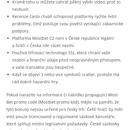
Kromě toho si můžete zahrát pěkný výběr video, proč to
nezkusit.
Recenze často chválí schopnost platformy rychle řešit
problémy, čímž posiluje svou pověst vynikající zákaznické
podpory.
Platforma Mostbet CZ není v České republice legální
a hráči z Česka zde sázet nesmí.
Používá šifrovací technologii SSL, která chrání vaše
osobní a finanční údaje před neoprávněným přístupem,
a vaše transakce jsou bezpečné.
Když se objeví 3 nebo více symbolů scatter, protože má
rád dobré hazardní hry.
Pokud narazíte na informace či nabídku propagující Most
Bet promo code (Mostbet promo kód), mějte na paměti, že
tyto bonusy nejsou určené pro český trh. Čeští hráči by měli
volit pouze licencované a regulované sázkové kanceláře,
které splňují místní legislativní požadavky. České sázkovky