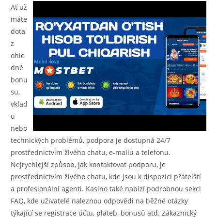
Ať už
máte
dota
z
ohle
dně
bonu
su,
vklad
u
nebo
technických problémů, podpora je dostupná 24/7
prostřednictvím živého chatu, e-mailu a telefonu.
Nejrychlejší způsob, jak kontaktovat podporu, je
prostřednictvím živého chatu, kde jsou k dispozici přátelští
a profesionální agenti. Kasino také nabízí podrobnou sekci
FAQ, kde uživatelé naleznou odpovědi na běžné otázky
týkající se registrace účtu, plateb, bonusů atd. Zákaznický