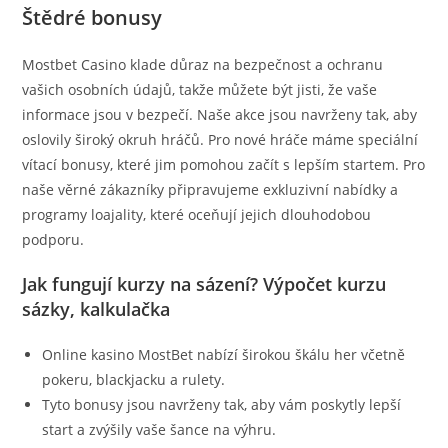
Štědré bonusy
Mostbet Casino klade důraz na bezpečnost a ochranu
vašich osobních údajů, takže můžete být jisti, že vaše
informace jsou v bezpečí. Naše akce jsou navrženy tak, aby
oslovily široký okruh hráčů. Pro nové hráče máme speciální
vítací bonusy, které jim pomohou začít s lepším startem. Pro
naše věrné zákazníky připravujeme exkluzivní nabídky a
programy loajality, které oceňují jejich dlouhodobou
podporu.
Jak fungují kurzy na sázení? Výpočet kurzu
sázky, kalkulačka
Online kasino MostBet nabízí širokou škálu her včetně
pokeru, blackjacku a rulety.
Tyto bonusy jsou navrženy tak, aby vám poskytly lepší
start a zvýšily vaše šance na výhru.