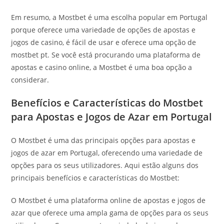
Em resumo, a Mostbet é uma escolha popular em Portugal
porque oferece uma variedade de opções de apostas e
jogos de casino, é fácil de usar e oferece uma opção de
mostbet pt. Se você está procurando uma plataforma de
apostas e casino online, a Mostbet é uma boa opção a
considerar.
Benefícios e Características do Mostbet
para Apostas e Jogos de Azar em Portugal
O Mostbet é uma das principais opções para apostas e
jogos de azar em Portugal, oferecendo uma variedade de
opções para os seus utilizadores. Aqui estão alguns dos
principais benefícios e características do Mostbet:
O Mostbet é uma plataforma online de apostas e jogos de
azar que oferece uma ampla gama de opções para os seus