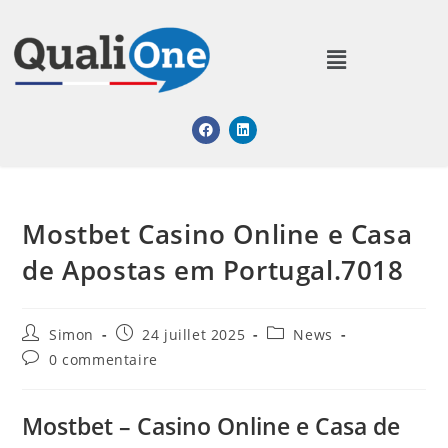
Mostbet Casino Online e Casa
de Apostas em Portugal.7018
Simon
24 juillet 2025
News
0 commentaire
Mostbet – Casino Online e Casa de