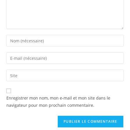
Enregistrer mon nom, mon e-mail et mon site dans le
navigateur pour mon prochain commentaire.