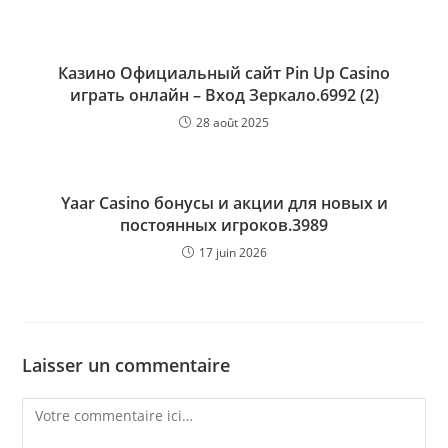
Казино Официальный сайт Pin Up Casino
играть онлайн – Вход Зеркало.6992 (2)
28 août 2025
Yaar Casino бонусы и акции для новых и
постоянных игроков.3989
17 juin 2026
Laisser un commentaire