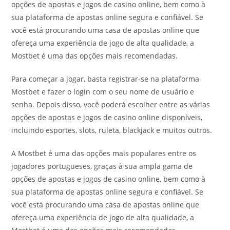
opções de apostas e jogos de casino online, bem como à
sua plataforma de apostas online segura e confiável. Se
você está procurando uma casa de apostas online que
ofereça uma experiência de jogo de alta qualidade, a
Mostbet é uma das opções mais recomendadas.
Para começar a jogar, basta registrar-se na plataforma
Mostbet e fazer o login com o seu nome de usuário e
senha. Depois disso, você poderá escolher entre as várias
opções de apostas e jogos de casino online disponíveis,
incluindo esportes, slots, ruleta, blackjack e muitos outros.
A Mostbet é uma das opções mais populares entre os
jogadores portugueses, graças à sua ampla gama de
opções de apostas e jogos de casino online, bem como à
sua plataforma de apostas online segura e confiável. Se
você está procurando uma casa de apostas online que
ofereça uma experiência de jogo de alta qualidade, a