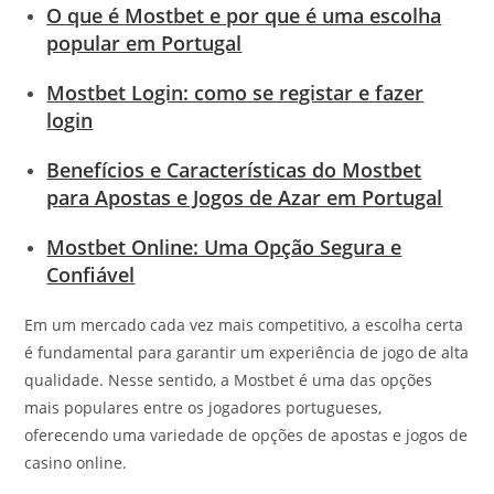
O que é Mostbet e por que é uma escolha
popular em Portugal
Mostbet Login: como se registar e fazer
login
Benefícios e Características do Mostbet
para Apostas e Jogos de Azar em Portugal
Mostbet Online: Uma Opção Segura e
Confiável
Em um mercado cada vez mais competitivo, a escolha certa
é fundamental para garantir um experiência de jogo de alta
qualidade. Nesse sentido, a Mostbet é uma das opções
mais populares entre os jogadores portugueses,
oferecendo uma variedade de opções de apostas e jogos de
casino online.