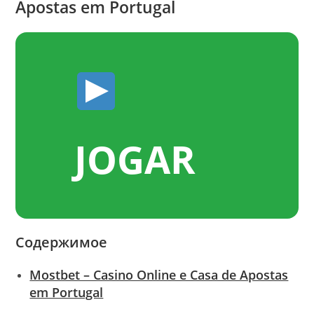
Apostas em Portugal
JOGAR
Содержимое
Mostbet – Casino Online e Casa de Apostas
em Portugal