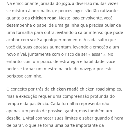
Na emocionante jornada do jogo, a diversão muitas vezes
se mistura à adrenalina, e poucos jogos são tão cativantes
quanto o da
chicken road
. Neste jogo envolvente, você
desempenha o papel de uma galinha que precisa pular de
uma fornalha para outra, evitando o calor intenso que pode
acabar com você a qualquer momento. A cada salto que
você dá, suas apostas aumentam, levando a emoção a um
novo nível, juntamente com o risco de ser « assar ». No
entanto, com um pouco de estratégia e habilidade, você
pode se tornar um mestre na arte de navegar por este
perigoso caminho.
O conceito por trás da
chicken road
é
chicken road
simples,
mas a execução requer uma compreensão profunda do
tempo e da paciência. Cada fornalha representa não
apenas um ponto de possível ganho, mas também um
desafio. É vital conhecer suas limites e saber quando é hora
de parar, o que se torna uma parte importante da