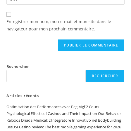
Enregistrer mon nom, mon e-mail et mon site dans le
navigateur pour mon prochain commentaire.
Rechercher
RECHERCHER
Articles récents
Optimisation des Performances avec Peg Mgf 2 Cours
Psychological Effects of Casinos and Their Impact on Our Behavior
Raloxos Driada Medical: L’Integratore Innovativo nel Bodybuilding
BetDSI Casino review: The best mobile gaming experience for 2026