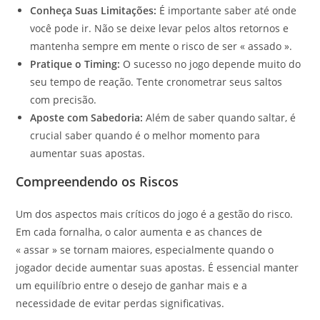
Conheça Suas Limitações:
É importante saber até onde
você pode ir. Não se deixe levar pelos altos retornos e
mantenha sempre em mente o risco de ser « assado ».
Pratique o Timing:
O sucesso no jogo depende muito do
seu tempo de reação. Tente cronometrar seus saltos
com precisão.
Aposte com Sabedoria:
Além de saber quando saltar, é
crucial saber quando é o melhor momento para
aumentar suas apostas.
Compreendendo os Riscos
Um dos aspectos mais críticos do jogo é a gestão do risco.
Em cada fornalha, o calor aumenta e as chances de
« assar » se tornam maiores, especialmente quando o
jogador decide aumentar suas apostas. É essencial manter
um equilíbrio entre o desejo de ganhar mais e a
necessidade de evitar perdas significativas.