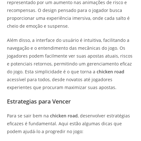
representado por um aumento nas animações de risco e
recompensas. O design pensado para o jogador busca
proporcionar uma experiência imersiva, onde cada salto é
cheio de emoção e suspense.
Além disso, a interface do usuário é intuitiva, facilitando a
navegação e o entendimento das mecânicas do jogo. Os
jogadores podem facilmente ver suas apostas atuais, riscos
e potenciais retornos, permitindo um gerenciamento eficaz
do jogo. Esta simplicidade é o que torna a
chicken road
acessível para todos, desde novatos até jogadores
experientes que procuram maximizar suas apostas.
Estrategias para Vencer
Para se sair bem na
chicken road
, desenvolver estratégias
eficazes é fundamental. Aqui estão algumas dicas que
podem ajudá-lo a progredir no jogo: