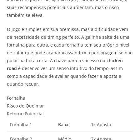
suas recompensas potenciais aumentam, mas o risco
também se eleva.
O jogo é simples em sua premissa, mas a dificuldade vem
da necessidade de timing perfeito. A galinha salta de uma
fornalha para outra, e cada fornalha tem seu próprio nível
de calor que pode acabar « assando » o personagem se não
pular na hora certa. A chave para o sucesso na
chicken
road
é desenvolver um senso intuitivo do tempo, assim
como a capacidade de avaliar quando fazer a aposta e
quando recuar.
Fornalha
Risco de Queimar
Retorno Potencial
Fornalha 1
Baixo
1x Aposta
Fornalha 2
Médio
2x Aposta