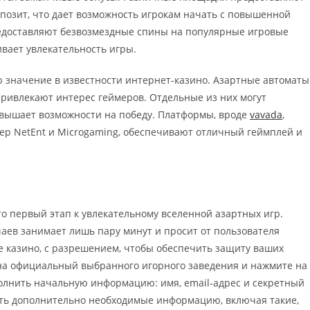
позит, что дает возможность игрокам начать с повышенной
едоставляют безвозмездные спины на популярные игровые
чивает увлекательность игры.
ю значение в известности интернет-казино. Азартные автоматы
ривлекают интерес геймеров. Отдельные из них могут
овышает возможности на победу. Платформы, вроде
vavada
,
ер NetEnt и Microgaming, обеспечивают отличный геймплей и
о первый этап к увлекательному вселенной азартных игр.
аев занимает лишь пару минут и просит от пользователя
 казино, с разрешением, чтобы обеспечить защиту ваших
 на официальный выбранного игорного заведения и нажмите на
аполнить начальную информацию: имя, email-адрес и секретный
ать дополнительно необходимые информацию, включая такие,