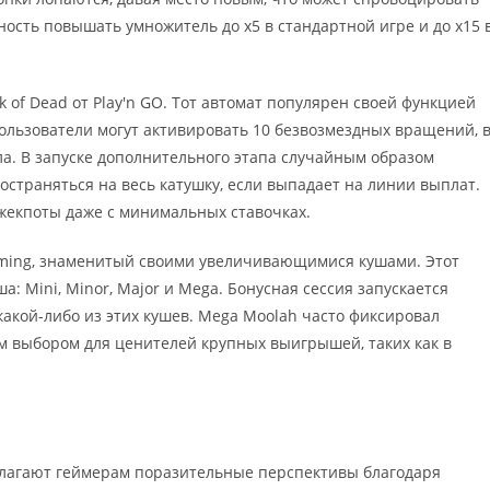
ость повышать умножитель до x5 в стандартной игре и до x15 
of Dead от Play'n GO. Тот автомат популярен своей функцией
льзователи могут активировать 10 безвозмездных вращений, 
ла. В запуске дополнительного этапа случайным образом
остраняться на весь катушку, если выпадает на линии выплат.
жекпоты даже с минимальных ставочках.
aming, знаменитый своими увеличивающимися кушами. Этот
: Mini, Minor, Major и Mega. Бонусная сессия запускается
акой-либо из этих кушев. Mega Moolah часто фиксировал
 выбором для ценителей крупных выигрышей, таких как в
длагают геймерам поразительные перспективы благодаря