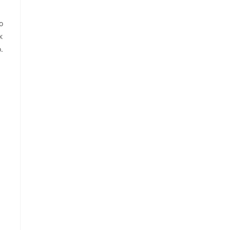
о
к
.