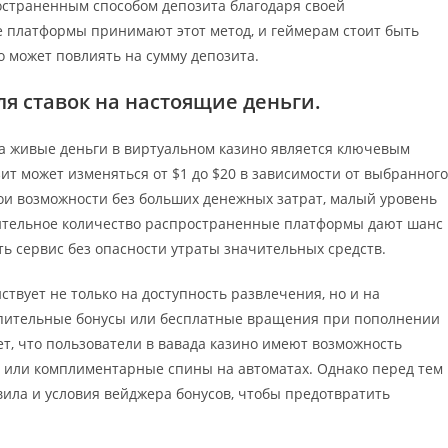
страненным способом депозита благодаря своей
е платформы принимают этот метод, и геймерам стоит быть
 может повлиять на сумму депозита.
я ставок на настоящие деньги.
а живые деньги в виртуальном казино является ключевым
т может изменяться от $1 до $20 в зависимости от выбранного
ои возможности без больших денежных затрат, малый уровень
чительное количество распространенные платформы дают шанс
ать сервис без опасности утраты значительных средств.
ствует не только на доступность развлечения, но и на
упительные бонусы или бесплатные вращения при пополнении
т, что пользователи в вавада казино имеют возможность
 или комплиментарные спины на автоматах. Однако перед тем
вила и условия вейджера бонусов, чтобы предотвратить