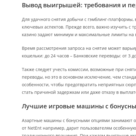
Вывод выигрышей: требования и п
Для удачного снятия добычи с гэмблинг-платформы, 
ключевых аспектов. Прежде всего, важно изучить с 
казино задают минимум и максимальные лимиты на в
Время рассмотрения запроса на снятие может варьи
кошельки: до 24 часов – Банковские переводы: от 3 д
Также следует учесть комиссии, возможные при сня
переводы, но это в основном исключение, чем станд
особенности, чтобы предотвратить неприятных сюрп
стать причиной задержкам или даже отказу в выпла
Лучшие игровые машины с бонусн
Азартные машины с бонусными опциями занимают ос
от NetEnt например, дарит пользователям особенную
традиционного вращения. При каждом выигрыше икон