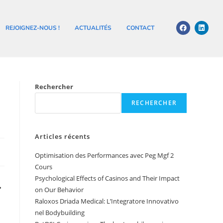
REJOIGNEZ-NOUS !
ACTUALITÉS
CONTACT
Rechercher
RECHERCHER
Articles récents
Optimisation des Performances avec Peg Mgf 2
Cours
Psychological Effects of Casinos and Their Impact
.
on Our Behavior
Raloxos Driada Medical: L’Integratore Innovativo
nel Bodybuilding