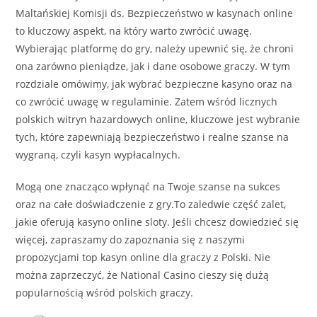
Maltańskiej Komisji ds. Bezpieczeństwo w kasynach online
to kluczowy aspekt, na który warto zwrócić uwagę.
Wybierając platformę do gry, należy upewnić się, że chroni
ona zarówno pieniądze, jak i dane osobowe graczy. W tym
rozdziale omówimy, jak wybrać bezpieczne kasyno oraz na
co zwrócić uwagę w regulaminie. Zatem wśród licznych
polskich witryn hazardowych online, kluczowe jest wybranie
tych, które zapewniają bezpieczeństwo i realne szanse na
wygraną, czyli kasyn wypłacalnych.
Mogą one znacząco wpłynąć na Twoje szanse na sukces
oraz na całe doświadczenie z gry.To zaledwie część zalet,
jakie oferują kasyno online sloty. Jeśli chcesz dowiedzieć się
więcej, zapraszamy do zapoznania się z naszymi
propozycjami top kasyn online dla graczy z Polski. Nie
można zaprzeczyć, że National Casino cieszy się dużą
popularnością wśród polskich graczy.