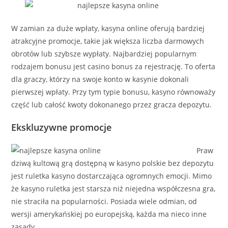
W zamian za duże wpłaty, kasyna online oferują bardziej
atrakcyjne promocje, takie jak większa liczba darmowych
obrotów lub szybsze wypłaty. Najbardziej popularnym
rodzajem bonusu jest casino bonus za rejestrację. To oferta
dla graczy, którzy na swoje konto w kasynie dokonali
pierwszej wpłaty. Przy tym typie bonusu, kasyno równoważy
część lub całość kwoty dokonanego przez gracza depozytu.
Ekskluzywne promocje
Praw
dziwą kultową grą dostępną w kasyno polskie bez depozytu
jest ruletka kasyno dostarczająca ogromnych emocji. Mimo
że kasyno ruletka jest starsza niż niejedna współczesna gra,
nie straciła na popularności. Posiada wiele odmian, od
wersji amerykańskiej po europejską, każda ma nieco inne
zasady.