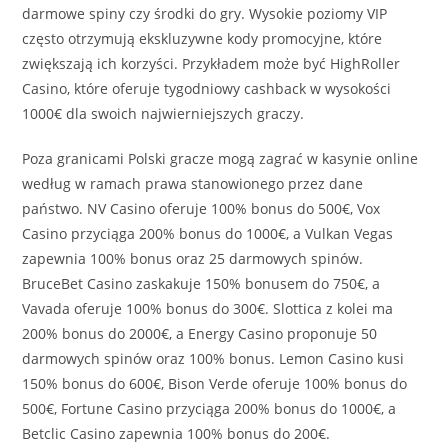
darmowe spiny czy środki do gry. Wysokie poziomy VIP
często otrzymują ekskluzywne kody promocyjne, które
zwiększają ich korzyści. Przykładem może być HighRoller
Casino, które oferuje tygodniowy cashback w wysokości
1000€ dla swoich najwierniejszych graczy.
Poza granicami Polski gracze mogą zagrać w kasynie online
według w ramach prawa stanowionego przez dane
państwo. NV Casino oferuje 100% bonus do 500€, Vox
Casino przyciąga 200% bonus do 1000€, a Vulkan Vegas
zapewnia 100% bonus oraz 25 darmowych spinów.
BruceBet Casino zaskakuje 150% bonusem do 750€, a
Vavada oferuje 100% bonus do 300€. Slottica z kolei ma
200% bonus do 2000€, a Energy Casino proponuje 50
darmowych spinów oraz 100% bonus. Lemon Casino kusi
150% bonus do 600€, Bison Verde oferuje 100% bonus do
500€, Fortune Casino przyciąga 200% bonus do 1000€, a
Betclic Casino zapewnia 100% bonus do 200€.