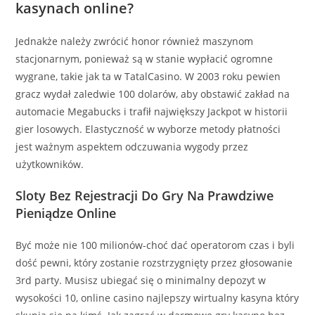
kasynach online?
Jednakże należy zwrócić honor również maszynom
stacjonarnym, ponieważ są w stanie wypłacić ogromne
wygrane, takie jak ta w TatalCasino. W 2003 roku pewien
gracz wydał zaledwie 100 dolarów, aby obstawić zakład na
automacie Megabucks i trafił największy Jackpot w historii
gier losowych. Elastyczność w wyborze metody płatności
jest ważnym aspektem odczuwania wygody przez
użytkowników.
Sloty Bez Rejestracji Do Gry Na Prawdziwe
Pieniądze Online
Być może nie 100 milionów-choć dać operatorom czas i byli
dość pewni, który zostanie rozstrzygnięty przez głosowanie
3rd party. Musisz ubiegać się o minimalny depozyt w
wysokości 10, online casino najlepszy wirtualny kasyna który