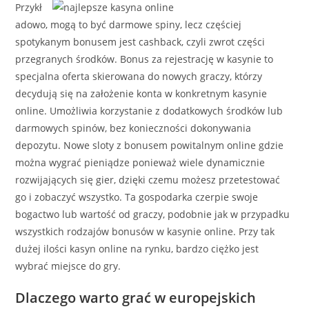
Przykł
adowo, mogą to być darmowe spiny, lecz częściej
spotykanym bonusem jest cashback, czyli zwrot części
przegranych środków. Bonus za rejestrację w kasynie to
specjalna oferta skierowana do nowych graczy, którzy
decydują się na założenie konta w konkretnym kasynie
online. Umożliwia korzystanie z dodatkowych środków lub
darmowych spinów, bez konieczności dokonywania
depozytu. Nowe sloty z bonusem powitalnym online gdzie
można wygrać pieniądze ponieważ wiele dynamicznie
rozwijających się gier, dzięki czemu możesz przetestować
go i zobaczyć wszystko. Ta gospodarka czerpie swoje
bogactwo lub wartość od graczy, podobnie jak w przypadku
wszystkich rodzajów bonusów w kasynie online. Przy tak
dużej ilości kasyn online na rynku, bardzo ciężko jest
wybrać miejsce do gry.
Dlaczego warto grać w europejskich