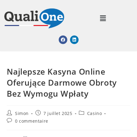
Najlepsze Kasyna Online
Oferujące Darmowe Obroty
Bez Wymogu Wpłaty
Simon
7 juillet 2025
Casino
0 commentaire