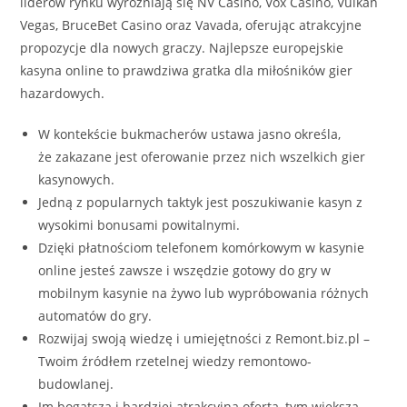
liderów rynku wyróżniają się NV Casino, Vox Casino, Vulkan
Vegas, BruceBet Casino oraz Vavada, oferując atrakcyjne
propozycje dla nowych graczy. Najlepsze europejskie
kasyna online to prawdziwa gratka dla miłośników gier
hazardowych.
W kontekście bukmacherów ustawa jasno określa,
że zakazane jest oferowanie przez nich wszelkich gier
kasynowych.
Jedną z popularnych taktyk jest poszukiwanie kasyn z
wysokimi bonusami powitalnymi.
Dzięki płatnościom telefonem komórkowym w kasynie
online jesteś zawsze i wszędzie gotowy do gry w
mobilnym kasynie na żywo lub wypróbowania różnych
automatów do gry.
Rozwijaj swoją wiedzę i umiejętności z Remont.biz.pl –
Twoim źródłem rzetelnej wiedzy remontowo-
budowlanej.
Im bogatsza i bardziej atrakcyjna oferta, tym większa