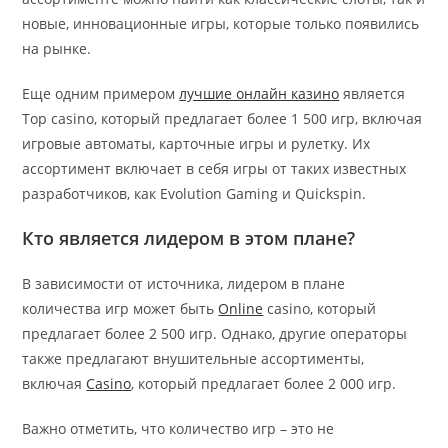
новые, инновационные игры, которые только появились
на рынке.
Еще одним примером
лучшие онлайн казино
является
Top casino, который предлагает более 1 500 игр, включая
игровые автоматы, карточные игры и рулетку. Их
ассортимент включает в себя игры от таких известных
разработчиков, как Evolution Gaming и Quickspin.
Кто является лидером в этом плане?
В зависимости от источника, лидером в плане
количества игр может быть
Online
casino, который
предлагает более 2 500 игр. Однако, другие операторы
также предлагают внушительные ассортименты,
включая
Casino
, который предлагает более 2 000 игр.
Важно отметить, что количество игр – это не