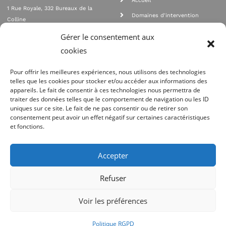
Accueil
1 Rue Royale, 332 Bureaux de la
Domaines d'intervention
Colline
Rejoignez nous
92210 SAINT CLOUD
Gérer le consentement aux
contact@qualione.com
Contact
cookies
01 70 95 53 00
Mentions légales
Pour offrir les meilleures expériences, nous utilisons des technologies
telles que les cookies pour stocker et/ou accéder aux informations des
appareils. Le fait de consentir à ces technologies nous permettra de
traiter des données telles que le comportement de navigation ou les ID
uniques sur ce site. Le fait de ne pas consentir ou de retirer son
consentement peut avoir un effet négatif sur certaines caractéristiques
et fonctions.
Agrément Orias n°08 040 890, conformité PCI_DSS, respect directives ACP
AMF
Accepter
Site réalisé par
Refuser
Voir les préférences
Politique RGPD