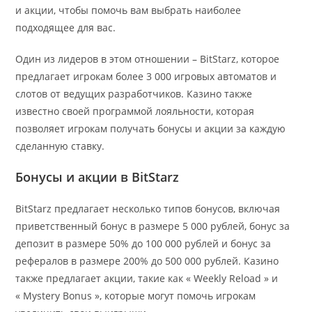
и акции, чтобы помочь вам выбрать наиболее
подходящее для вас.
Один из лидеров в этом отношении – BitStarz, которое
предлагает игрокам более 3 000 игровых автоматов и
слотов от ведущих разработчиков. Казино также
известно своей программой лояльности, которая
позволяет игрокам получать бонусы и акции за каждую
сделанную ставку.
Бонусы и акции в BitStarz
BitStarz предлагает несколько типов бонусов, включая
приветственный бонус в размере 5 000 рублей, бонус за
депозит в размере 50% до 100 000 рублей и бонус за
рефералов в размере 200% до 500 000 рублей. Казино
также предлагает акции, такие как « Weekly Reload » и
« Mystery Bonus », которые могут помочь игрокам