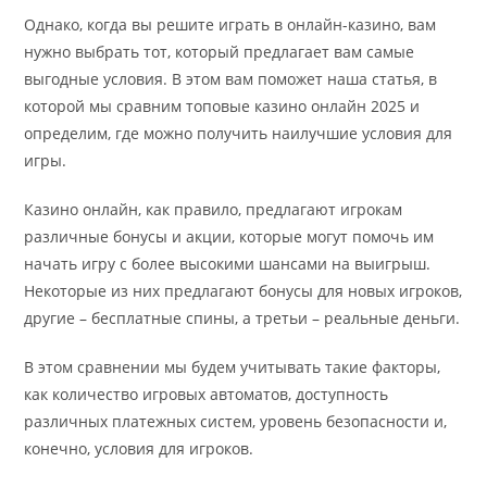
Однако, когда вы решите играть в онлайн-казино, вам
нужно выбрать тот, который предлагает вам самые
выгодные условия. В этом вам поможет наша статья, в
которой мы сравним топовые казино онлайн 2025 и
определим, где можно получить наилучшие условия для
игры.
Казино онлайн, как правило, предлагают игрокам
различные бонусы и акции, которые могут помочь им
начать игру с более высокими шансами на выигрыш.
Некоторые из них предлагают бонусы для новых игроков,
другие – бесплатные спины, а третьи – реальные деньги.
В этом сравнении мы будем учитывать такие факторы,
как количество игровых автоматов, доступность
различных платежных систем, уровень безопасности и,
конечно, условия для игроков.