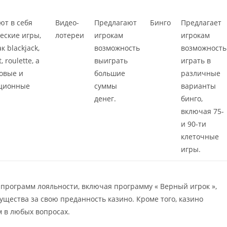
ют в себя
Видео-
Предлагают
Бинго
Предлагает
еские игры,
лотереи
игрокам
игрокам
к blackjack,
возможность
возможность
, roulette, а
выиграть
играть в
овые и
большие
различные
ционные
суммы
варианты
денег.
бинго,
включая 75-
и 90-ти
клеточные
игры.
программ лояльности, включая программу « Верный игрок »,
ущества за свою преданность казино. Кроме того, казино
м в любых вопросах.