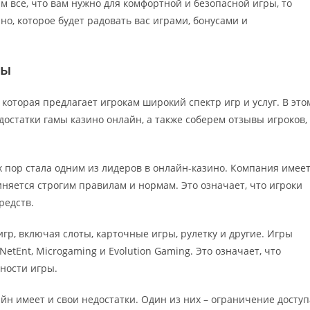
м все, что вам нужно для комфортной и безопасной игры, то
но, которое будет радовать вас играми, бонусами и
вы
 которая предлагает игрокам широкий спектр игр и услуг. В это
статки гамы казино онлайн, а также соберем отзывы игроков,
ех пор стала одним из лидеров в онлайн-казино. Компания имее
иняется строгим правилам и нормам. Это означает, что игроки
редств.
игр, включая слоты, карточные игры, рулетку и другие. Игры
tEnt, Microgaming и Evolution Gaming. Это означает, что
чности игры.
айн имеет и свои недостатки. Один из них – ограничение доступ