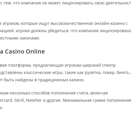
о с тем, что компания не может лицензировать свою деятельнос
ля игроков, которые ищут высококачественное онлайн-казино с
трацией, игроки должны убедиться, что компания лицензирован
 местными законами.
 Casino Online
ровая платформа, предлагающая игрокам широкий спектр
ставлены классические игры, такие как рулетка, покер, бинго, 
ут быть найдены в традиционных казино.
кам несколько способов пополнения счета, включая
rcard, Skrill, Neteller и другие. Минимальная сумма пополнени
о.