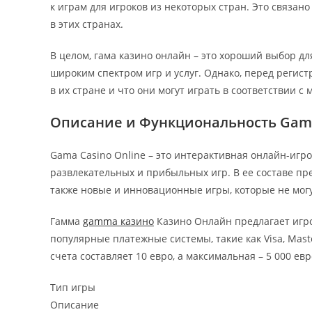
к играм для игроков из некоторых стран. Это связан
в этих странах.
В целом, гама казино онлайн – это хороший выбор д
широким спектром игр и услуг. Однако, перед регис
в их стране и что они могут играть в соответствии с
Описание и Функциональность Gama
Gama Casino Online – это интерактивная онлайн-иг
развлекательных и прибыльных игр. В ее составе пред
также новые и инновационные игры, которые не мог
Гамма
gamma казино
Казино Онлайн предлагает игро
популярные платежные системы, такие как Visa, Maste
счета составляет 10 евро, а максимальная – 5 000 евр
Тип игры
Описание