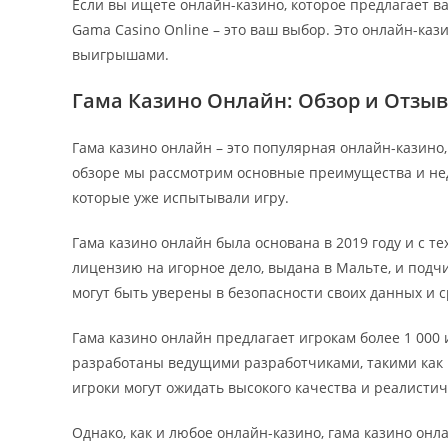
Если вы ищете онлайн-казино, которое предлагает ва
Gama Casino Online – это ваш выбор. Это онлайн-кази
выигрышами.
Гама Казино Онлайн: Обзор и Отзы
Гама казино онлайн – это популярная онлайн-казино,
обзоре мы рассмотрим основные преимущества и недо
которые уже испытывали игру.
Гама казино онлайн была основана в 2019 году и с т
лицензию на игорное дело, выдана в Мальте, и подч
могут быть уверены в безопасности своих данных и с
Гама казино онлайн предлагает игрокам более 1 000 
разработаны ведущими разработчиками, такими как Ne
игроки могут ожидать высокого качества и реалисти
Однако, как и любое онлайн-казино, гама казино онл