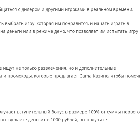
общаться с дилером и другими игроками в реальном времени.
 выбрать игру, которая им понравится, и начать играть в
 на деньги или в режиме демо, что позволяет им испытать игру
ые ищут не только развлечения, но и дополнительные
ы и промокоды, которые предлагает Gama Казино, чтобы помоч
олучает вступительный бонус в размере 100% от суммы первого
и вы сделаете депозит в 1000 рублей, вы получите