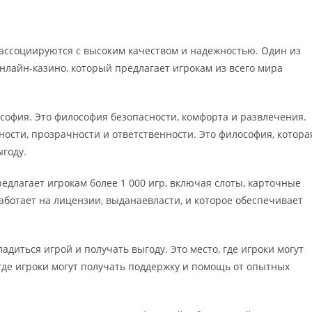
 ассоциируются с высоким качеством и надежностью. Один из
 онлайн-казино, который предлагает игрокам из всего мира
лософия. Это философия безопасности, комфорта и развлечения.
ности, прозрачности и ответственности. Это философия, котора
ыгоду.
редлагает игрокам более 1 000 игр, включая слоты, карточные
 работает на лицензии, выданаевласти, и которое обеспечивает
ладиться игрой и получать выгоду. Это место, где игроки могут
 где игроки могут получать поддержку и помощь от опытных