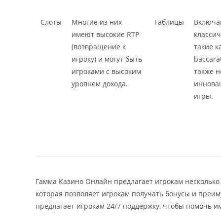
Слоты
Многие из них
Таблицы
Включа
имеют высокие RTP
классич
(возвращение к
такие ка
игроку) и могут быть
baccarat
игроками с высоким
также н
уровнем дохода.
иннова
игры.
Гамма Казино Онлайн предлагает игрокам несколько 
которая позволяет игрокам получать бонусы и преим
предлагает игрокам 24/7 поддержку, чтобы помочь и