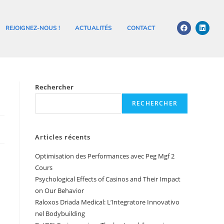
REJOIGNEZ-NOUS !
ACTUALITÉS
CONTACT
Rechercher
RECHERCHER
Articles récents
Optimisation des Performances avec Peg Mgf 2
Cours
Psychological Effects of Casinos and Their Impact
on Our Behavior
Raloxos Driada Medical: L’Integratore Innovativo
nel Bodybuilding