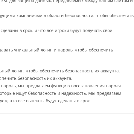
SSL для защиты данных, передаваемых между нашим сайтом и
дущими компаниями в области безопасности, чтобы обеспечить
сделаны в срок, и что все игроки будут получать свои
давать уникальный логин и пароль, чтобы обеспечить
ьный логин, чтобы обеспечить безопасность их аккаунта.
спечить безопасность их аккаунта.
й пароль, мы предлагаем функцию восстановления пароля.
 которые ищут безопасность и надежность. Мы предлагаем
ем, что все выплаты будут сделаны в срок.