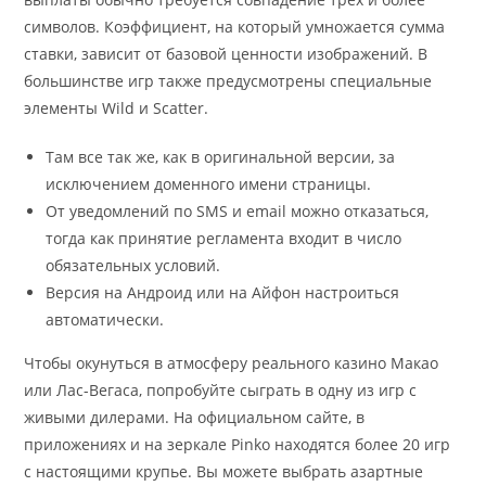
символов. Коэффициент, на который умножается сумма
ставки, зависит от базовой ценности изображений. В
большинстве игр также предусмотрены специальные
элементы Wild и Scatter.
Там все так же, как в оригинальной версии, за
исключением доменного имени страницы.
От уведомлений по SMS и email можно отказаться,
тогда как принятие регламента входит в число
обязательных условий.
Версия на Андроид или на Айфон настроиться
автоматически.
Чтобы окунуться в атмосферу реального казино Макао
или Лас-Вегаса, попробуйте сыграть в одну из игр с
живыми дилерами. На официальном сайте, в
приложениях и на зеркале Pinko находятся более 20 игр
с настоящими крупье. Вы можете выбрать азартные