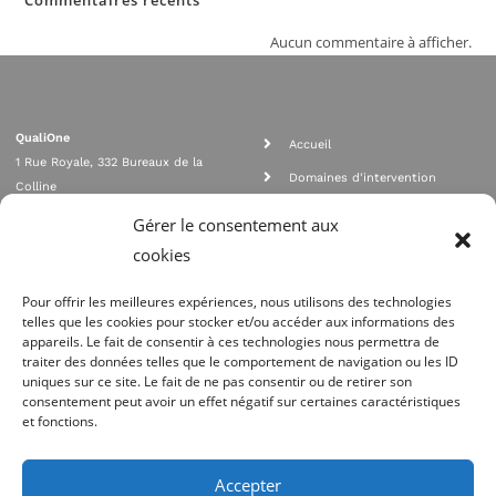
Commentaires récents
Aucun commentaire à afficher.
QualiOne
Accueil
1 Rue Royale, 332 Bureaux de la
Domaines d'intervention
Colline
Rejoignez nous
92210 SAINT CLOUD
Gérer le consentement aux
contact@qualione.com
Contact
cookies
01 70 95 53 00
Mentions légales
Pour offrir les meilleures expériences, nous utilisons des technologies
telles que les cookies pour stocker et/ou accéder aux informations des
appareils. Le fait de consentir à ces technologies nous permettra de
traiter des données telles que le comportement de navigation ou les ID
uniques sur ce site. Le fait de ne pas consentir ou de retirer son
consentement peut avoir un effet négatif sur certaines caractéristiques
et fonctions.
Agrément Orias n°08 040 890, conformité PCI_DSS, respect directives ACP
AMF
Accepter