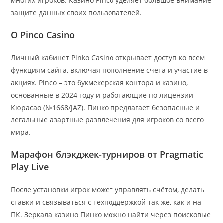
многих игроков. Казино Pinco уделяет большое внимание
защите данных своих пользователей.
О Pinco Casino
Личный кабинет Pinko Casino открывает доступ ко всем
функциям сайта, включая пополнение счета и участие в
акциях. Pinco – это букмекерская контора и казино,
основанные в 2024 году и работающие по лицензии
Кюрасао (№1668/JAZ). Пинко предлагает безопасные и
легальные азартные развлечения для игроков со всего
мира.
Марафон блэкджек-турниров от Pragmatic
Play Live
После установки игрок может управлять счётом, делать
ставки и связываться с техподдержкой так же, как и на
ПК. Зеркала казино Пинко можно найти через поисковые