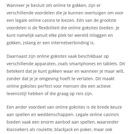
Wanneer je besluit om online te gokken, zijn er
verschillende voordelen die je kunnen overtuigen om voor
een legale online casino te kiezen. Eén van de grootste
voordelen is de flexibiliteit die online goksites bieden. Je
kunt namelijk vanuit elke plek ter wereld inloggen en
gokken, zolang er een internetverbinding is.
Daarnaast zijn online goksites vaak beschikbaar op
verschillende apparaten, zoals smartphones en tablets. Dit
betekent dat je kunt gokken waar en wanneer je maar wilt,
zonder dat je je omgeving hoeft te verlaten. Dit maakt
online goksites perfect voor mensen die een actieve
levensstijl hebben of die graag op reis zijn.
Een ander voordeel van online goksites is de brede keuze
aan spellen en weddenschappen. Legale online casino’s
bieden vaak een enorm aanbod aan spellen, waaronder
klassiekers als roulette, blackjack en poker, maar ook