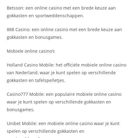
Betsson: een online casino met een brede keuze aan
gokkasten en sportweddenschappen.
888 Casino: een online casino met een brede keuze aan
gokkasten en bonusgames.
Mobiele online casino’s
Holland Casino Mobile: het officiële mobiele online casino
van Nederland, waar je kunt spelen op verschillende
gokkasten en tafelspelletjes.
Casino777 Mobile: een populaire mobiele online casino
waar je kunt spelen op verschillende gokkasten en
bonusgames.
Unibet Mobile: een mobiele online casino waar je kunt
spelen op verschillende gokkasten en