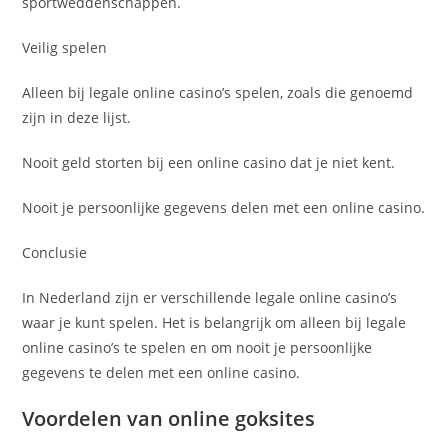
sportweddenschappen.
Veilig spelen
Alleen bij legale online casino’s spelen, zoals die genoemd
zijn in deze lijst.
Nooit geld storten bij een online casino dat je niet kent.
Nooit je persoonlijke gegevens delen met een online casino.
Conclusie
In Nederland zijn er verschillende legale online casino’s
waar je kunt spelen. Het is belangrijk om alleen bij legale
online casino’s te spelen en om nooit je persoonlijke
gegevens te delen met een online casino.
Voordelen van online goksites