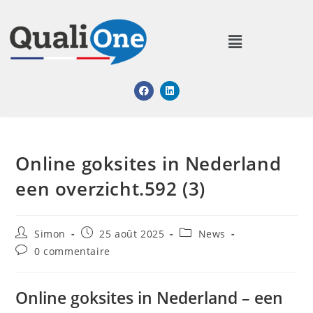
Online goksites in Nederland
een overzicht.592 (3)
Simon
25 août 2025
News
0 commentaire
Online goksites in Nederland – een