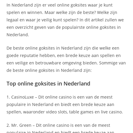
In Nederland zijn er veel online goksites waar je kunt
spelen en winnen. Maar welke zijn de beste? Welke zijn
legaal en waar je veilig kunt spelen? In dit artikel zullen we
een overzicht geven van de populairste online goksites in
Nederland.
De beste online goksites in Nederland zijn die welke een
goede reputatie hebben, een brede keuze aan spellen en
een veilige en betrouwbare omgeving bieden. Sommige van
de beste online goksites in Nederland zijn:
Top online goksites in Nederland
1. CasinoLuxe – Dit online casino is een van de meest
populaire in Nederland en biedt een brede keuze aan
spellen, waaronder video slots, table games en live casino.
2. Mr. Green – Dit online casino is een van de meest
populaire in Nederland en biedt een brede keuze aan