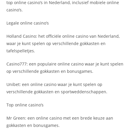
top online casino’s in Nederland, inclusief mobiele online
casino’s.
Legale online casino’s
Holland Casino: het officiële online casino van Nederland,
waar je kunt spelen op verschillende gokkasten en
tafelspelletjes.
Casino777: een populaire online casino waar je kunt spelen
op verschillende gokkasten en bonusgames.
Unibet: een online casino waar je kunt spelen op
verschillende gokkasten en sportweddenschappen.
Top online casino’s
Mr Green: een online casino met een brede keuze aan
gokkasten en bonusgames.