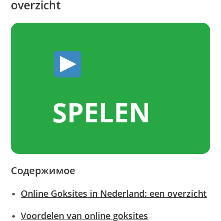
overzicht
SPELEN
Содержимое
Online Goksites in Nederland: een overzicht
Voordelen van online goksites