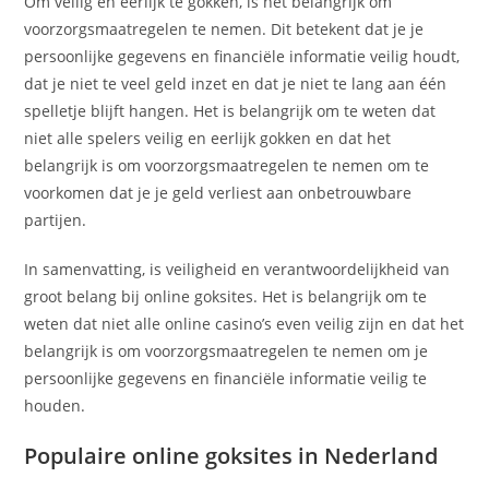
Om veilig en eerlijk te gokken, is het belangrijk om
voorzorgsmaatregelen te nemen. Dit betekent dat je je
persoonlijke gegevens en financiële informatie veilig houdt,
dat je niet te veel geld inzet en dat je niet te lang aan één
spelletje blijft hangen. Het is belangrijk om te weten dat
niet alle spelers veilig en eerlijk gokken en dat het
belangrijk is om voorzorgsmaatregelen te nemen om te
voorkomen dat je je geld verliest aan onbetrouwbare
partijen.
In samenvatting, is veiligheid en verantwoordelijkheid van
groot belang bij online goksites. Het is belangrijk om te
weten dat niet alle online casino’s even veilig zijn en dat het
belangrijk is om voorzorgsmaatregelen te nemen om je
persoonlijke gegevens en financiële informatie veilig te
houden.
Populaire online goksites in Nederland