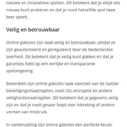
nieuwe en innovatieve spellen. Dit betekent dat je altijd iets
nieuws kunt proberen en dat je nooit hetzelfde spel twee
keer speelt.
Veilig en betrouwbaar
Online goksites zijn vaak veilig en betrouwbaar, omdat ze
zijn geautoriseerd en gereguleerd door de Nederlandse
overheid. Dit betekent dat je veilig kunt gokken en dat je
garanties hebt op een eerlijke en transparante
spelomgeving.
Bovendien zijn online goksites vaak voorzien van de laatste
beveiligingsmaatregelen, zoals SSL-encryptie en andere
veiligheidsmaatregelen. Dit betekent dat je gegevens veilig
zijn en dat je nooit gevaar loopt voor inbreking of andere
vormen van misbruik.
In samenvatting zijn online goksites een perfecte keuze