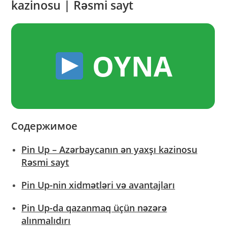
kazinosu | Rəsmi sayt
OYNA
Содержимое
Pin Up – Azərbaycanın ən yaxşı kazinosu
Rəsmi sayt
Pin Up-nin xidmətləri və avantajları
Pin Up-da qazanmaq üçün nəzərə
alınmalıdırı