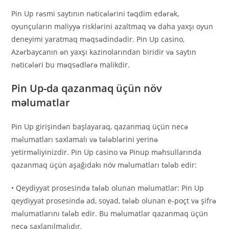
Pin Up rəsmi saytının nəticələrini təqdim edərək,
oyunçuların maliyyə risklərini azaltmaq və daha yaxşı oyun
deneyimi yaratmaq məqsədindədir. Pin Up casino,
Azərbaycanın ən yaxşı kazinolarından biridir və saytın
nəticələri bu məqsədlərə malikdir.
Pin Up-da qazanmaq üçün növ
məlumatlar
Pin Up girişindən başlayaraq, qazanmaq üçün necə
məlumatları saxlamalı və tələblərini yerinə
yetirməliyinizdir. Pin Up casino və Pinup məhsullarında
qazanmaq üçün aşağıdakı növ məlumatları tələb edir:
• Qeydiyyat prosesində tələb olunan məlumatlar: Pin Up
qeydiyyat prosesində ad, soyad, tələb olunan e-poçt və şifrə
məlumatlarını tələb edir. Bu məlumatlar qazanmaq üçün
necə saxlanılmalıdır.