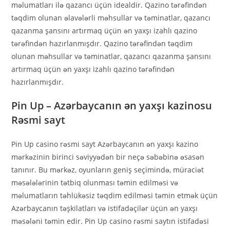
məlumatları ilə qazancı üçün idealdir. Qazino tərəfindən
təqdim olunan əlavələrli məhsullar və təminatlar, qazancı
qazanma şansını artırmaq üçün ən yaxşı izahlı qazino
tərəfindən hazırlanmışdır. Qazino tərəfindən təqdim
olunan məhsullar və təminatlar, qazancı qazanma şansını
artırmaq üçün ən yaxşı izahlı qazino tərəfindən
hazırlanmışdır.
Pin Up – Azərbaycanın ən yaxşı kazinosu
Rəsmi sayt
Pin Up casino rəsmi sayt Azərbaycanın ən yaxşı kazino
mərkəzinin birinci səviyyədən bir neçə səbəbinə əsasən
tanınır. Bu mərkəz, oyunların geniş seçimində, müraciət
məsələlərinin tətbiq olunması təmin edilməsi və
məlumatların təhlükəsiz təqdim edilməsi təmin etmək üçün
Azərbaycanın təşkilatları və istifadəçilər üçün ən yaxşı
məsələni təmin edir. Pin Up casino rəsmi saytın istifadəsi