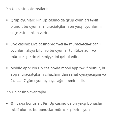
Pin Up casino xidmətləri:
Qrup oyunları: Pin Up casino-da qrup oyunları təklif
olunur, bu oyunlar müraciətçilərin ən yaxşı oyunlarını
seçməsini imkan verir.
Live casino: Live casino xidməti ilə müraciətçilər canlı
oyunları izləyə bilər və bu oyunlar təhlükəsizdir və
müraciətçilərin əhəmiyyətini qəbul edir.
Mobile app: Pin Up casino-da mobil app təklif olunur, bu
app müraciətçilərin cihazlarından rahat oynayacağını və
24 saat 7 gün oyun oynayacağını təmin edir.
Pin Up casino avantajları:
Ən yaxşı bonuslar: Pin Up casino-da ən yaxşı bonuslar
təklif olunur, bu bonuslar müraciətçilərin oyun