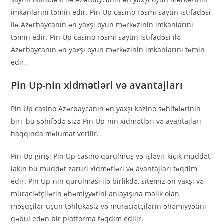
imkanlarını təmin edir. Pin Up casino rəsmi saytın istifadəsi
ilə Azərbaycanın ən yaxşı oyun mərkəzinin imkanlarını
təmin edir. Pin Up casino rəsmi saytın istifadəsi ilə
Azərbaycanın ən yaxşı oyun mərkəzinin imkanlarını təmin
edir.
Pin Up-nin xidmətləri və avantajları
Pin Up casino Azərbaycanın ən yaxşı kazino səhifələrinin
biri, bu səhifədə sizə Pin Up-nin xidmətləri və avantajları
haqqında məlumat verilir.
Pin Up giriş: Pin Up casino qurulmuş və işləyir kiçik muddət,
lakin bu muddət zaruri xidmətləri və avantajları təqdim
edir. Pin Up-nin qurulması ilə birlikdə, sitemiz ən yaxşı və
müraciətçilərin əhəmiyyətini anlayışına malik olan
məşqçilər üçün təhlükəsiz və müraciətçilərin əhəmiyyətini
qəbul edən bir platforma təqdim edilir.