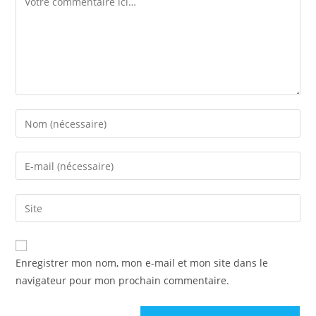
Enregistrer mon nom, mon e-mail et mon site dans le
navigateur pour mon prochain commentaire.