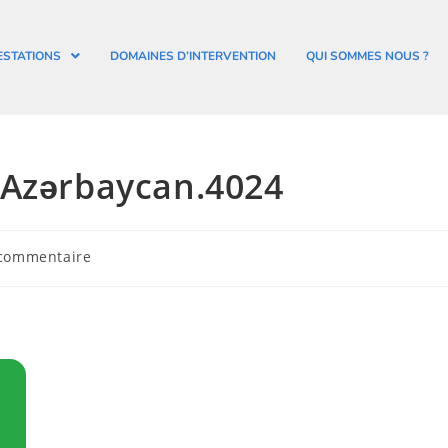
ESTATIONS
DOMAINES D’INTERVENTION
QUI SOMMES NOUS ?
 Azərbaycan.4024
commentaire