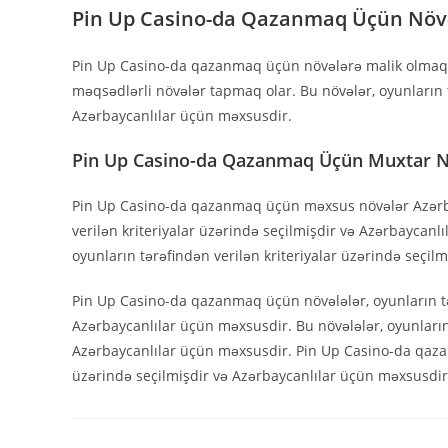
Pin Up Casino-da Qazanmaq Üçün Növəl
Pin Up Casino-da qazanmaq üçün növələrə malik olmaq 
məqsədlərli növələr tapmaq olar. Bu növələr, oyunların t
Azərbaycanlılar üçün məxsusdir.
Pin Up Casino-da Qazanmaq Üçün Muxtar N
Pin Up Casino-da qazanmaq üçün məxsus növələr Azərbay
verilən kriteriyalar üzərində seçilmişdir və Azərbayca
oyunların tərəfindən verilən kriteriyalar üzərində seçil
Pin Up Casino-da qazanmaq üçün növələlər, oyunların tər
Azərbaycanlılar üçün məxsusdir. Bu növələlər, oyunların 
Azərbaycanlılar üçün məxsusdir. Pin Up Casino-da qazan
üzərində seçilmişdir və Azərbaycanlılar üçün məxsusdir