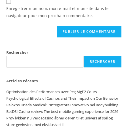
Enregistrer mon nom, mon e-mail et mon site dans le
navigateur pour mon prochain commentaire.
Rechercher
RECHERCHER
Articles récents
Optimisation des Performances avec Peg Mgf 2 Cours
Psychological Effects of Casinos and Their Impact on Our Behavior
Raloxos Driada Medical: L’Integratore Innovativo nel Bodybuilding
BetDSI Casino review: The best mobile gaming experience for 2026
Prøv lykken nu Verdecasino åbner døren til et univers af spil og
store gevinster, med eksklusive til