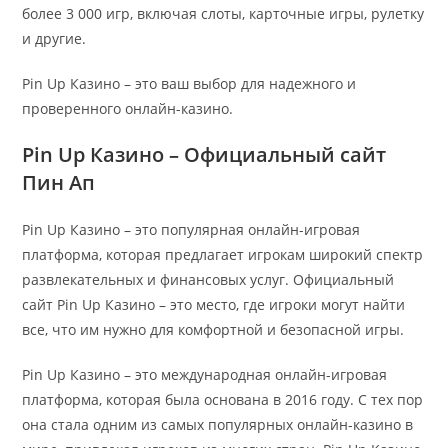
более 3 000 игр, включая слоты, карточные игры, рулетку
и другие.
Pin Up Казино – это ваш выбор для надежного и
проверенного онлайн-казино.
Pin Up Казино – Официальный сайт
Пин Ап
Pin Up Казино – это популярная онлайн-игровая
платформа, которая предлагает игрокам широкий спектр
развлекательных и финансовых услуг. Официальный
сайт Pin Up Казино – это место, где игроки могут найти
все, что им нужно для комфортной и безопасной игры.
Pin Up Казино – это международная онлайн-игровая
платформа, которая была основана в 2016 году. С тех пор
она стала одним из самых популярных онлайн-казино в