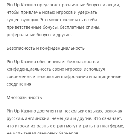
Pin Up Казино предлагает различные бонусы и акции,
чтобы привлечь новых игроков и удержать
существующих. Это может включать в себя
приветственные бонусы, бесплатные спины,
реферальные бонусы и другие.
Безопасность и конфиденциальность
Pin Up Казино обеспечивает безопасность и
конфиденциальность своих игроков, используя
современные технологии шифрования и защищенные
соединения.
Многоязычность
Pin Up Казино доступен на нескольких языках, включая
русский, английский, немецкий и другие. Это означает,
что игроки из разных стран могут играть на платформе,
не испытывая языковых барьеров.