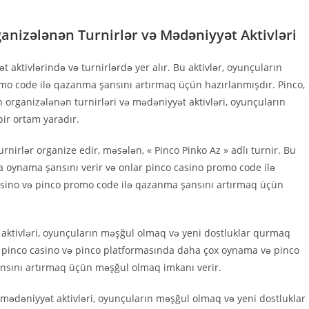
nizələnən Turnirlər və Mədəniyyət Aktivləri
tivlərində və turnirlərdə yer alır. Bu aktivlər, oyunçuların
o code ilə qazanma şansını artırmaq üçün hazırlanmışdır. Pinco,
 organizələnən turnirləri və mədəniyyət aktivləri, oyunçuların
ir ortam yaradır.
rlər organize edir, məsələn, « Pinco Pinko Az » adlı turnir. Bu
a oynama şansını verir və onlar pinco casino promo code ilə
casino və pinco promo code ilə qazanma şansını artırmaq üçün
aktivləri, oyunçuların məşğul olmaq və yeni dostluklar qurmaq
ın pinco casino və pinco platformasında daha çox oynama və pinco
nsını artırmaq üçün məşğul olmaq imkanı verir.
mədəniyyət aktivləri, oyunçuların məşğul olmaq və yeni dostluklar