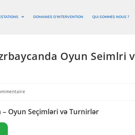
ESTATIONS
DOMAINES D’INTERVENTION
QUI SOMMES NOUS ?
zrbaycanda Oyun Seimlri v
ommentaire
– Oyun Seçimləri və Turnirlər