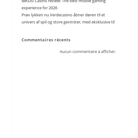
BetDSI Casino review: The best mobile gaming
experience for 2026
Prøv lykken nu Verdecasino åbner døren til et
univers af spil og store gevinster, med eksklusive til
Commentaires récents
Aucun commentaire à afficher.