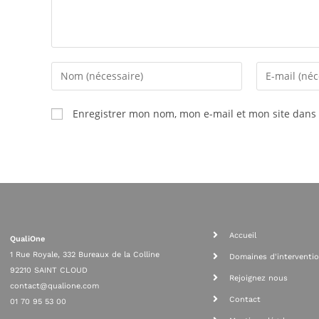
Enregistrer mon nom, mon e-mail et mon site dans
Accueil
QualiOne
1 Rue Royale, 332 Bureaux de la Colline
Domaines d'interventi
92210 SAINT CLOUD
Rejoignez nous
contact@qualione.com
Contact
01 70 95 53 00