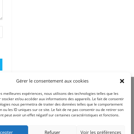
Gérer le consentement aux cookies
les meilleures expériences, nous utilisons des technologies telles que les
 stocker et/ou accéder aux informations des appareils. Le fait de consentir
ologies nous permettra de traiter des données telles que le comportement
n ou les ID uniques sur ce site. Le fait de ne pas consentir ou de retirer son
Site réalisé par
 peut avoir un effet négatif sur certaines caractéristiques et fonctions.
cepter
Refuser
Voir les préférences