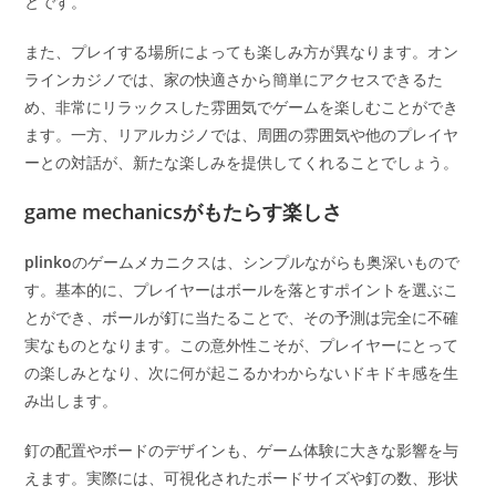
とです。
また、プレイする場所によっても楽しみ方が異なります。オン
ラインカジノでは、家の快適さから簡単にアクセスできるた
め、非常にリラックスした雰囲気でゲームを楽しむことができ
ます。一方、リアルカジノでは、周囲の雰囲気や他のプレイヤ
ーとの対話が、新たな楽しみを提供してくれることでしょう。
game mechanicsがもたらす楽しさ
plinko
のゲームメカニクスは、シンプルながらも奥深いもので
す。基本的に、プレイヤーはボールを落とすポイントを選ぶこ
とができ、ボールが釘に当たることで、その予測は完全に不確
実なものとなります。この意外性こそが、プレイヤーにとって
の楽しみとなり、次に何が起こるかわからないドキドキ感を生
み出します。
釘の配置やボードのデザインも、ゲーム体験に大きな影響を与
えます。実際には、可視化されたボードサイズや釘の数、形状