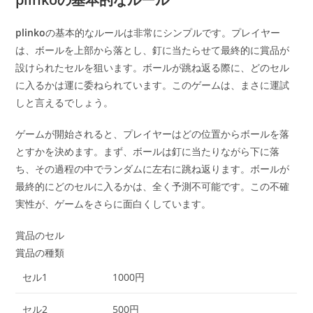
plinko
の基本的なルールは非常にシンプルです。プレイヤー
は、ボールを上部から落とし、釘に当たらせて最終的に賞品が
設けられたセルを狙います。ボールが跳ね返る際に、どのセル
に入るかは運に委ねられています。このゲームは、まさに運試
しと言えるでしょう。
ゲームが開始されると、プレイヤーはどの位置からボールを落
とすかを決めます。まず、ボールは釘に当たりながら下に落
ち、その過程の中でランダムに左右に跳ね返ります。ボールが
最終的にどのセルに入るかは、全く予測不可能です。この不確
実性が、ゲームをさらに面白くしています。
賞品のセル
賞品の種類
セル1
1000円
セル2
500円