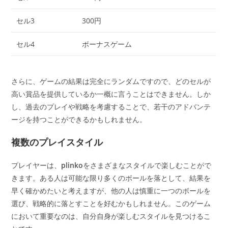
セル3
300円
セル4
ボーナスゲーム
さらに、ゲームの結果は完全にランダムですので、どのセルが
高い賞品を提供しているか一概に言うことはできません。しか
し、過去のプレイや戦略を考慮することで、若干のアドバンテ
ージを持つことができるかもしれません。
複数のプレイスタイル
プレイヤーは、
plinko
をさまざまなスタイルで楽しむことがで
きます。ある人は可能な限り多くのボールを落として、結果を
早く確かめたいと考えますが、他の人は慎重に一つのボールを
選び、戦略的に落とすことを好むかもしれません。このゲーム
において重要なのは、自分自身が楽しむスタイルを見つけるこ