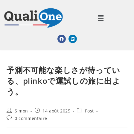
予測不可能な楽しさが待ってい
る、plinkoで運試しの旅に出よ
う。
Simon
14 août 2025
Post
0 commentaire