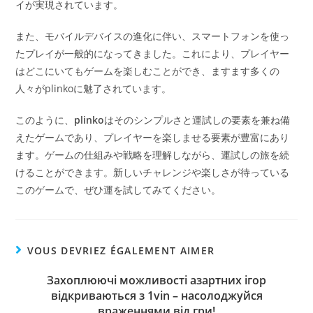
イが実現されています。
また、モバイルデバイスの進化に伴い、スマートフォンを使っ
たプレイが一般的になってきました。これにより、プレイヤー
はどこにいてもゲームを楽しむことができ、ますます多くの
人々がplinkoに魅了されています。
このように、
plinko
はそのシンプルさと運試しの要素を兼ね備
えたゲームであり、プレイヤーを楽しませる要素が豊富にあり
ます。ゲームの仕組みや戦略を理解しながら、運試しの旅を続
けることができます。新しいチャレンジや楽しさが待っている
このゲームで、ぜひ運を試してみてください。
VOUS DEVRIEZ ÉGALEMENT AIMER
Захоплюючі можливості азартних ігор
відкриваються з 1vin – насолоджуйся
враженнями від гри!