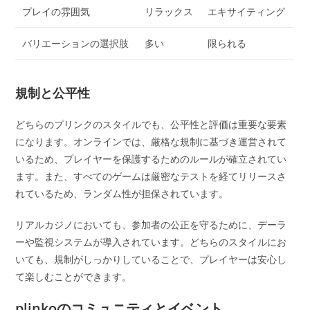
プレイの雰囲気
リラックス
エキサイティング
バリエーションの選択肢
多い
限られる
規制と公平性
どちらのプリンクのスタイルでも、公平性と評価は重要な要素
になります。オンラインでは、厳格な規制に基づき運営されて
いるため、プレイヤーを保護するためのルールが確立されてい
ます。また、すべてのゲームは厳密なテストを経てリリースさ
れているため、ランダム性が担保されています。
リアルカジノにおいても、参加者の公正を守るために、デーラ
ーや監視システムが導入されています。どちらのスタイルにお
いても、規制がしっかりしていることで、プレイヤーは安心し
て楽しむことができます。
plinkoのコミュニティとイベント