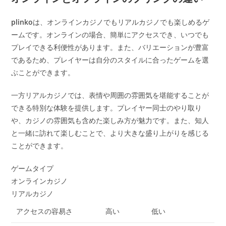
plinko
は、オンラインカジノでもリアルカジノでも楽しめるゲ
ームです。オンラインの場合、簡単にアクセスでき、いつでも
プレイできる利便性があります。また、バリエーションが豊富
であるため、プレイヤーは自分のスタイルに合ったゲームを選
ぶことができます。
一方リアルカジノでは、表情や周囲の雰囲気を堪能することが
できる特別な体験を提供します。プレイヤー同士のやり取り
や、カジノの雰囲気も含めた楽しみ方が魅力です。また、知人
と一緒に訪れて楽しむことで、より大きな盛り上がりを感じる
ことができます。
ゲームタイプ
オンラインカジノ
リアルカジノ
アクセスの容易さ
高い
低い