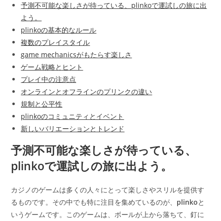
予測不可能な楽しさが待っている、plinkoで運試しの旅に出
よう。
plinkoの基本的なルール
複数のプレイスタイル
game mechanicsがもたらす楽しさ
ゲーム戦略とヒント
プレイ中の注意点
オンラインとオフラインのプリンクの違い
規制と公平性
plinkoのコミュニティとイベント
新しいバリエーションとトレンド
予測不可能な楽しさが待っている、
plinkoで運試しの旅に出よう。
カジノのゲームは多くの人々にとって楽しさやスリルを提供す
るものです。その中でも特に注目を集めているのが、
plinko
と
いうゲームです。このゲームは、ボールが上から落ちて、釘に