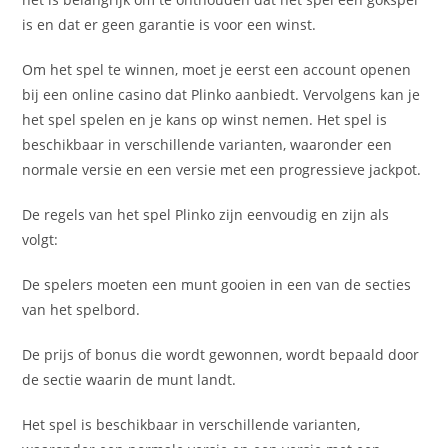
is en dat er geen garantie is voor een winst.
Om het spel te winnen, moet je eerst een account openen
bij een online casino dat Plinko aanbiedt. Vervolgens kan je
het spel spelen en je kans op winst nemen. Het spel is
beschikbaar in verschillende varianten, waaronder een
normale versie en een versie met een progressieve jackpot.
De regels van het spel Plinko zijn eenvoudig en zijn als
volgt:
De spelers moeten een munt gooien in een van de secties
van het spelbord.
De prijs of bonus die wordt gewonnen, wordt bepaald door
de sectie waarin de munt landt.
Het spel is beschikbaar in verschillende varianten,