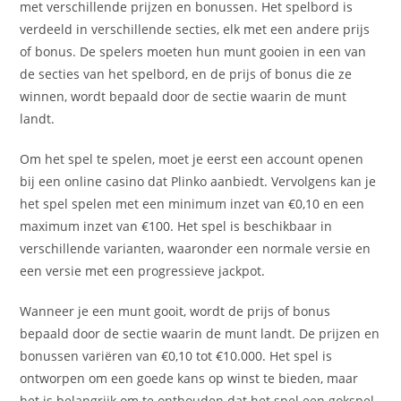
met verschillende prijzen en bonussen. Het spelbord is
verdeeld in verschillende secties, elk met een andere prijs
of bonus. De spelers moeten hun munt gooien in een van
de secties van het spelbord, en de prijs of bonus die ze
winnen, wordt bepaald door de sectie waarin de munt
landt.
Om het spel te spelen, moet je eerst een account openen
bij een online casino dat Plinko aanbiedt. Vervolgens kan je
het spel spelen met een minimum inzet van €0,10 en een
maximum inzet van €100. Het spel is beschikbaar in
verschillende varianten, waaronder een normale versie en
een versie met een progressieve jackpot.
Wanneer je een munt gooit, wordt de prijs of bonus
bepaald door de sectie waarin de munt landt. De prijzen en
bonussen variëren van €0,10 tot €10.000. Het spel is
ontworpen om een goede kans op winst te bieden, maar
het is belangrijk om te onthouden dat het spel een gokspel