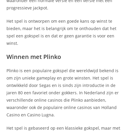
waaronder een normale versie en een versie met een
progressieve jackpot.
Het spel is ontworpen om een goede kans op winst te
bieden, maar het is belangrijk om te onthouden dat het
spel een gokspel is en dat er geen garantie is voor een
winst.
Winnen met Plinko
Plinko is een populaire gokspel die wereldwijd bekend is
om zijn unieke gameplay en grote winsten. Het spel is
ontwikkeld door Segas en is sinds zijn introductie in de
jaren 80 een favoriet onder gokkers. In Nederland zijn er
verschillende online casinos die Plinko aanbieden,
waaronder ook de populaire online casinos van Holland
Casino en Casino Lugna.
Het spel is gebaseerd op een klassieke gokspel, maar met