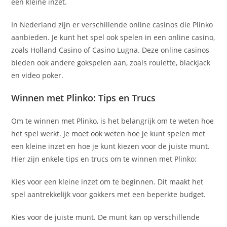
een kleine inzet.
In Nederland zijn er verschillende online casinos die Plinko
aanbieden. Je kunt het spel ook spelen in een online casino,
zoals Holland Casino of Casino Lugna. Deze online casinos
bieden ook andere gokspelen aan, zoals roulette, blackjack
en video poker.
Winnen met Plinko: Tips en Trucs
Om te winnen met Plinko, is het belangrijk om te weten hoe
het spel werkt. Je moet ook weten hoe je kunt spelen met
een kleine inzet en hoe je kunt kiezen voor de juiste munt.
Hier zijn enkele tips en trucs om te winnen met Plinko:
Kies voor een kleine inzet om te beginnen. Dit maakt het
spel aantrekkelijk voor gokkers met een beperkte budget.
Kies voor de juiste munt. De munt kan op verschillende