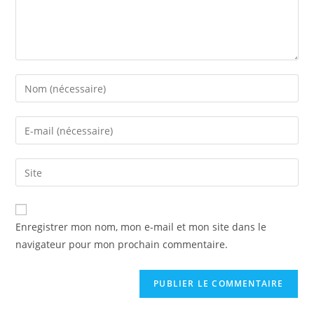
Enregistrer mon nom, mon e-mail et mon site dans le
navigateur pour mon prochain commentaire.