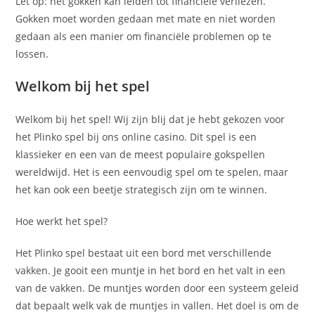
Let op: het gokken kan leiden tot financiële verliezen.
Gokken moet worden gedaan met mate en niet worden
gedaan als een manier om financiële problemen op te
lossen.
Welkom bij het spel
Welkom bij het spel! Wij zijn blij dat je hebt gekozen voor
het Plinko spel bij ons online casino. Dit spel is een
klassieker en een van de meest populaire gokspellen
wereldwijd. Het is een eenvoudig spel om te spelen, maar
het kan ook een beetje strategisch zijn om te winnen.
Hoe werkt het spel?
Het Plinko spel bestaat uit een bord met verschillende
vakken. Je gooit een muntje in het bord en het valt in een
van de vakken. De muntjes worden door een systeem geleid
dat bepaalt welk vak de muntjes in vallen. Het doel is om de