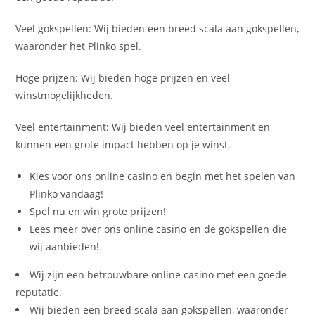
Veel gokspellen: Wij bieden een breed scala aan gokspellen,
waaronder het Plinko spel.
Hoge prijzen: Wij bieden hoge prijzen en veel
winstmogelijkheden.
Veel entertainment: Wij bieden veel entertainment en
kunnen een grote impact hebben op je winst.
Kies voor ons online casino en begin met het spelen van
Plinko vandaag!
Spel nu en win grote prijzen!
Lees meer over ons online casino en de gokspellen die
wij aanbieden!
Wij zijn een betrouwbare online casino met een goede
reputatie.
Wij bieden een breed scala aan gokspellen, waaronder