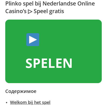
Plinko spel bij Nederlandse Online
Casino’s ▷ Speel gratis
SPELEN
Содержимое
Welkom bij het spel