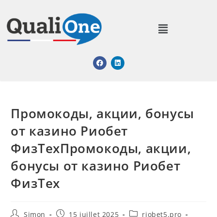
Промокоды, акции, бонусы
от казино Риобет
ФизТехПромокоды, акции,
бонусы от казино Риобет
ФизТех
Simon
15 juillet 2025
riobet5.pro