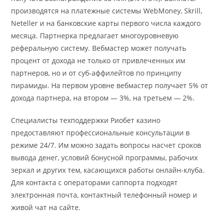
производятся на платежные системы WebMoney, Skrill,
Neteller и на банковские карты первого числа каждого
месяца. Партнерка предлагает многоуровневую
реферальную систему. Вебмастер может получать
процент от дохода не только от привлеченных им
партнеров, но и от суб-аффилейтов по принципу
пирамиды. На первом уровне вебмастер получает 5% от
дохода партнера, на втором ― 3%, на третьем ― 2%.
Специалисты техподдержки Риобет казино
предоставляют профессиональные консультации в
режиме 24/7. Им можно задать вопросы насчет сроков
вывода денег, условий бонусной программы, рабочих
зеркал и других тем, касающихся работы онлайн-клуба.
Для контакта с операторами саппорта подходят
электронная почта, контактный телефонный номер и
живой чат на сайте.