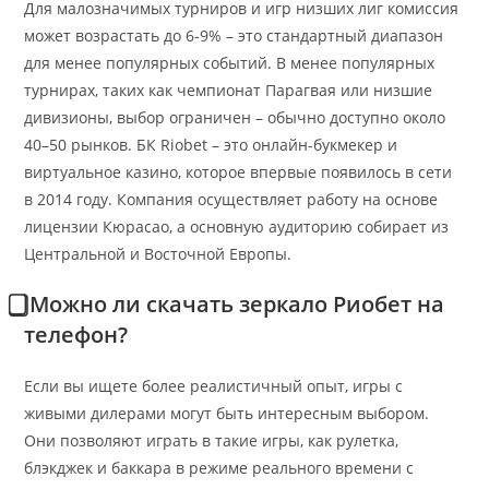
Для малозначимых турниров и игр низших лиг комиссия
может возрастать до 6-9% – это стандартный диапазон
для менее популярных событий. В менее популярных
турнирах, таких как чемпионат Парагвая или низшие
дивизионы, выбор ограничен – обычно доступно около
40–50 рынков. БК Riobet – это онлайн-букмекер и
виртуальное казино, которое впервые появилось в сети
в 2014 году. Компания осуществляет работу на основе
лицензии Кюрасао, а основную аудиторию собирает из
Центральной и Восточной Европы.
⃣ Можно ли скачать зеркало Риобет на
телефон?
Если вы ищете более реалистичный опыт, игры с
живыми дилерами могут быть интересным выбором.
Они позволяют играть в такие игры, как рулетка,
блэкджек и баккара в режиме реального времени с