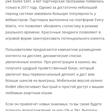
уже более 5лет, а вот партнерская программа появилась
только в 2017 году. Однако за достаточно небольшой
период система завоевала большую популярность у
вебмастеров. Партнерка выполнена на платформе Every
Matrix, что позволяет обновлять статистику в режиме
реального времени. Красочные лендинги позволяют в
игровой форме заинтересовать потенциального клиента.
Пользователям предлагаются компактное размещение
контента на дисплее, динамические списки,
увеличенные кнопки. При регистрации в казино, вы
получите щедрый приветственный бонус, который
увеличит ваш первоначальный депозит и даст вам
больше шансов на выигрыш. Мобильная версия казино
RioBet обеспечивает быстрый и простой доступ к вашим
любимым азартным играм.
Если он привлечет новых знакомых, то вы также будете
получать вознаграждение за них (2% и 3%). Выплаты