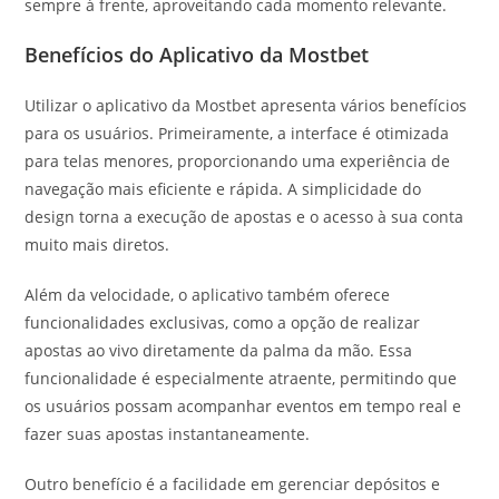
sempre à frente, aproveitando cada momento relevante.
Benefícios do Aplicativo da Mostbet
Utilizar o aplicativo da Mostbet apresenta vários benefícios
para os usuários. Primeiramente, a interface é otimizada
para telas menores, proporcionando uma experiência de
navegação mais eficiente e rápida. A simplicidade do
design torna a execução de apostas e o acesso à sua conta
muito mais diretos.
Além da velocidade, o aplicativo também oferece
funcionalidades exclusivas, como a opção de realizar
apostas ao vivo diretamente da palma da mão. Essa
funcionalidade é especialmente atraente, permitindo que
os usuários possam acompanhar eventos em tempo real e
fazer suas apostas instantaneamente.
Outro benefício é a facilidade em gerenciar depósitos e