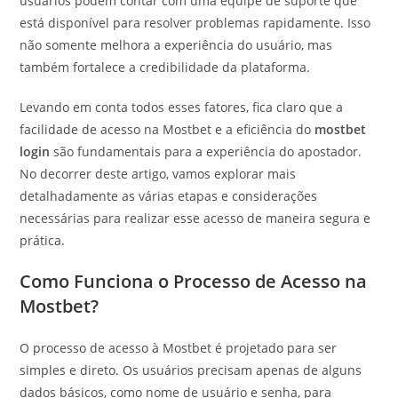
usuários podem contar com uma equipe de suporte que
está disponível para resolver problemas rapidamente. Isso
não somente melhora a experiência do usuário, mas
também fortalece a credibilidade da plataforma.
Levando em conta todos esses fatores, fica claro que a
facilidade de acesso na Mostbet e a eficiência do
mostbet
login
são fundamentais para a experiência do apostador.
No decorrer deste artigo, vamos explorar mais
detalhadamente as várias etapas e considerações
necessárias para realizar esse acesso de maneira segura e
prática.
Como Funciona o Processo de Acesso na
Mostbet?
O processo de acesso à Mostbet é projetado para ser
simples e direto. Os usuários precisam apenas de alguns
dados básicos, como nome de usuário e senha, para