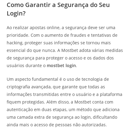
Como Garantir a Segurança do Seu
Login?
Ao realizar apostas online, a segurança deve ser uma
prioridade. Com o aumento de fraudes e tentativas de
hacking, proteger suas informações se tornou mais
essencial do que nunca. A Mostbet adota várias medidas
de segurança para proteger o acesso e os dados dos
usuários durante o
mostbet login
.
Um aspecto fundamental é o uso de tecnologia de
criptografia avançada, que garante que todas as
informações transmitidas entre o usuário e a plataforma
fiquem protegidas. Além disso, a Mostbet conta com
autenticação em duas etapas, um método que adiciona
uma camada extra de segurança ao login, dificultando
ainda mais o acesso de pessoas não autorizadas.