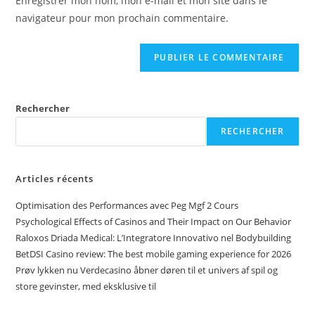
Enregistrer mon nom, mon e-mail et mon site dans le
navigateur pour mon prochain commentaire.
Rechercher
RECHERCHER
Articles récents
Optimisation des Performances avec Peg Mgf 2 Cours
Psychological Effects of Casinos and Their Impact on Our Behavior
Raloxos Driada Medical: L’Integratore Innovativo nel Bodybuilding
BetDSI Casino review: The best mobile gaming experience for 2026
Prøv lykken nu Verdecasino åbner døren til et univers af spil og
store gevinster, med eksklusive til