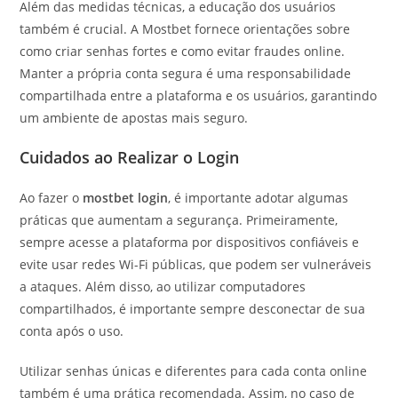
Além das medidas técnicas, a educação dos usuários
também é crucial. A Mostbet fornece orientações sobre
como criar senhas fortes e como evitar fraudes online.
Manter a própria conta segura é uma responsabilidade
compartilhada entre a plataforma e os usuários, garantindo
um ambiente de apostas mais seguro.
Cuidados ao Realizar o Login
Ao fazer o
mostbet login
, é importante adotar algumas
práticas que aumentam a segurança. Primeiramente,
sempre acesse a plataforma por dispositivos confiáveis e
evite usar redes Wi-Fi públicas, que podem ser vulneráveis
a ataques. Além disso, ao utilizar computadores
compartilhados, é importante sempre desconectar de sua
conta após o uso.
Utilizar senhas únicas e diferentes para cada conta online
também é uma prática recomendada. Assim, no caso de