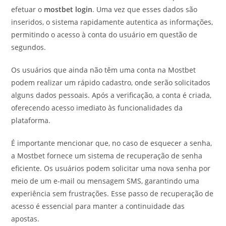
efetuar o
mostbet login
. Uma vez que esses dados são
inseridos, o sistema rapidamente autentica as informações,
permitindo o acesso à conta do usuário em questão de
segundos.
Os usuários que ainda não têm uma conta na Mostbet
podem realizar um rápido cadastro, onde serão solicitados
alguns dados pessoais. Após a verificação, a conta é criada,
oferecendo acesso imediato às funcionalidades da
plataforma.
É importante mencionar que, no caso de esquecer a senha,
a Mostbet fornece um sistema de recuperação de senha
eficiente. Os usuários podem solicitar uma nova senha por
meio de um e-mail ou mensagem SMS, garantindo uma
experiência sem frustrações. Esse passo de recuperação de
acesso é essencial para manter a continuidade das
apostas.