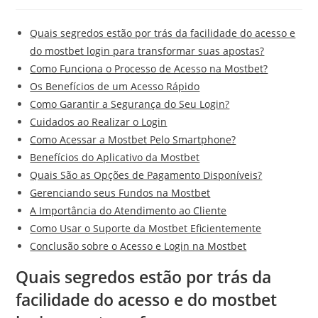
Quais segredos estão por trás da facilidade do acesso e
do mostbet login para transformar suas apostas?
Como Funciona o Processo de Acesso na Mostbet?
Os Benefícios de um Acesso Rápido
Como Garantir a Segurança do Seu Login?
Cuidados ao Realizar o Login
Como Acessar a Mostbet Pelo Smartphone?
Benefícios do Aplicativo da Mostbet
Quais São as Opções de Pagamento Disponíveis?
Gerenciando seus Fundos na Mostbet
A Importância do Atendimento ao Cliente
Como Usar o Suporte da Mostbet Eficientemente
Conclusão sobre o Acesso e Login na Mostbet
Quais segredos estão por trás da
facilidade do acesso e do mostbet