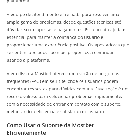
plataforma.
A equipe de atendimento é treinada para resolver uma
ampla gama de problemas, desde questões técnicas até
dúvidas sobre apostas e pagamentos. Essa pronta ajuda é
essencial para manter a confiança do usuário e
proporcionar uma experiência positiva. Os apostadores que
se sentem apoiados são mais propensos a continuar
usando a plataforma.
Além disso, a Mostbet oferece uma seção de perguntas
frequentes (FAQ) em seu site, onde os usuários podem
encontrar respostas para dúvidas comuns. Essa seção é um
recurso valioso para solucionar problemas rapidamente,
sem a necessidade de entrar em contato com o suporte,
melhorando a eficiência e satisfação do usuário.
Como Usar o Suporte da Mostbet
Eficientemente