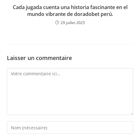
Cada jugada cuenta una historia fascinante en el
mundo vibrante de doradobet perú.
29 juillet 2025
Laisser un commentaire