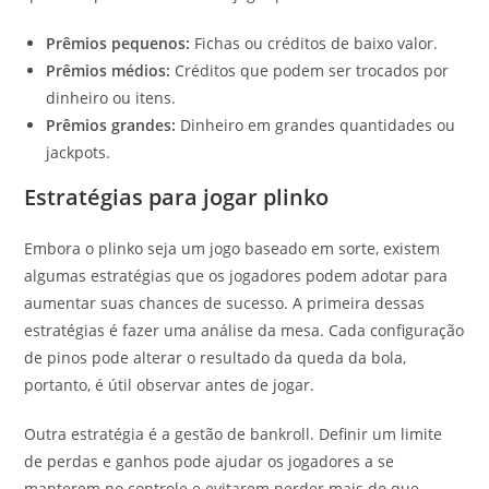
Prêmios pequenos:
Fichas ou créditos de baixo valor.
Prêmios médios:
Créditos que podem ser trocados por
dinheiro ou itens.
Prêmios grandes:
Dinheiro em grandes quantidades ou
jackpots.
Estratégias para jogar plinko
Embora o plinko seja um jogo baseado em sorte, existem
algumas estratégias que os jogadores podem adotar para
aumentar suas chances de sucesso. A primeira dessas
estratégias é fazer uma análise da mesa. Cada configuração
de pinos pode alterar o resultado da queda da bola,
portanto, é útil observar antes de jogar.
Outra estratégia é a gestão de bankroll. Definir um limite
de perdas e ganhos pode ajudar os jogadores a se
manterem no controle e evitarem perder mais do que