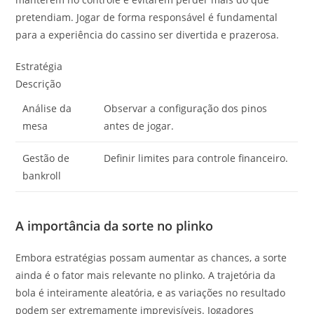
pretendiam. Jogar de forma responsável é fundamental
para a experiência do cassino ser divertida e prazerosa.
Estratégia
Descrição
Análise da
Observar a configuração dos pinos
mesa
antes de jogar.
Gestão de
Definir limites para controle financeiro.
bankroll
A importância da sorte no plinko
Embora estratégias possam aumentar as chances, a sorte
ainda é o fator mais relevante no plinko. A trajetória da
bola é inteiramente aleatória, e as variações no resultado
podem ser extremamente imprevisíveis. Jogadores