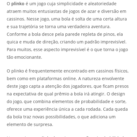
O
plinko
é um jogo cuja simplicidade e aleatoriedade
atraem muitos entusiastas de jogos de azar e diversão em
cassinos. Nesse jogo, uma bola é solta de uma certa altura
e sua trajetória se torna uma verdadeira aventura.
Conforme a bola desce pela parede repleta de pinos, ela
quica e muda de direção, criando um padrão imprevisível.
Para muitos, esse aspecto imprevisível é o que torna o jogo
tão emocionante.
O plinko é frequentemente encontrado em cassinos físicos,
bem como em plataformas online. A natureza envolvente
deste jogo capta a atenção dos jogadores, que ficam presos
na expectativa de qual prêmio a bola irá atingir. O design
do jogo, que combina elementos de probabilidade e sorte,
oferece uma experiência única a cada rodada. Cada queda
da bola traz novas possibilidades, o que adiciona um
elemento de surpresa.