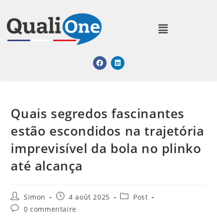
Quais segredos fascinantes
estão escondidos na trajetória
imprevisível da bola no plinko
até alcança
Simon
4 août 2025
Post
0 commentaire