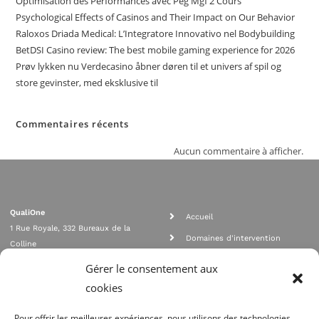
Optimisation des Performances avec Peg Mgf 2 Cours
Psychological Effects of Casinos and Their Impact on Our Behavior
Raloxos Driada Medical: L’Integratore Innovativo nel Bodybuilding
BetDSI Casino review: The best mobile gaming experience for 2026
Prøv lykken nu Verdecasino åbner døren til et univers af spil og
store gevinster, med eksklusive til
Commentaires récents
Aucun commentaire à afficher.
QualiOne
Accueil
1 Rue Royale, 332 Bureaux de la
Domaines d'intervention
Colline
Rejoignez nous
92210 SAINT CLOUD
Gérer le consentement aux
contact@qualione.com
Contact
cookies
01 70 95 53 00
Mentions légales
Pour offrir les meilleures expériences, nous utilisons des technologies