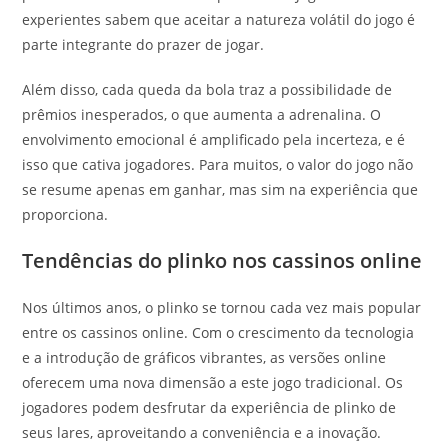
experientes sabem que aceitar a natureza volátil do jogo é
parte integrante do prazer de jogar.
Além disso, cada queda da bola traz a possibilidade de
prêmios inesperados, o que aumenta a adrenalina. O
envolvimento emocional é amplificado pela incerteza, e é
isso que cativa jogadores. Para muitos, o valor do jogo não
se resume apenas em ganhar, mas sim na experiência que
proporciona.
Tendências do plinko nos cassinos online
Nos últimos anos, o plinko se tornou cada vez mais popular
entre os cassinos online. Com o crescimento da tecnologia
e a introdução de gráficos vibrantes, as versões online
oferecem uma nova dimensão a este jogo tradicional. Os
jogadores podem desfrutar da experiência de plinko de
seus lares, aproveitando a conveniência e a inovação.