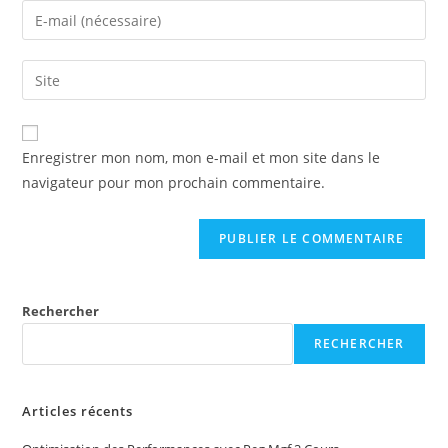
Enregistrer mon nom, mon e-mail et mon site dans le
navigateur pour mon prochain commentaire.
Rechercher
RECHERCHER
Articles récents