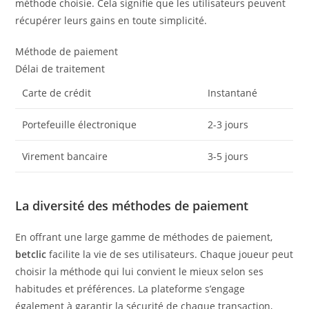
méthode choisie. Cela signifie que les utilisateurs peuvent
récupérer leurs gains en toute simplicité.
Méthode de paiement
Délai de traitement
Carte de crédit
Instantané
Portefeuille électronique
2-3 jours
Virement bancaire
3-5 jours
La diversité des méthodes de paiement
En offrant une large gamme de méthodes de paiement,
betclic
facilite la vie de ses utilisateurs. Chaque joueur peut
choisir la méthode qui lui convient le mieux selon ses
habitudes et préférences. La plateforme s’engage
également à garantir la sécurité de chaque transaction,