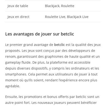
Jeux de table
Blackjack, Roulette
Jeux en direct
Roulette Live, Blackjack Live
Les avantages de jouer sur betclic
Le premier grand avantage de
betclic
est la qualité des jeux
proposés. Les jeux sont conçus par des développeurs de
renom, garantissant des graphismes de haute qualité et un
gameplay fluide. De plus, la plateforme est accessible
depuis diverses dispositifs, y compris les ordinateurs et les
smartphones. Cela permet aux utilisateurs de jouer à tout
moment où qu’ils soient, rendant l’expérience encore plus
agréable.
Ensuite, les promotions et bonus offerts par betclic sont un
autre point fort. Les nouveaux joueurs peuvent bénéficier