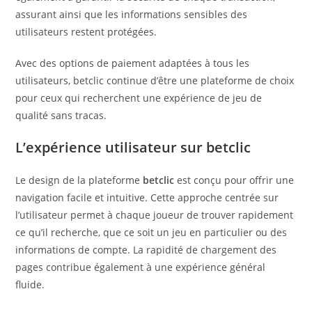
assurant ainsi que les informations sensibles des
utilisateurs restent protégées.
Avec des options de paiement adaptées à tous les
utilisateurs, betclic continue d’être une plateforme de choix
pour ceux qui recherchent une expérience de jeu de
qualité sans tracas.
L’expérience utilisateur sur betclic
Le design de la plateforme
betclic
est conçu pour offrir une
navigation facile et intuitive. Cette approche centrée sur
l’utilisateur permet à chaque joueur de trouver rapidement
ce qu’il recherche, que ce soit un jeu en particulier ou des
informations de compte. La rapidité de chargement des
pages contribue également à une expérience général
fluide.