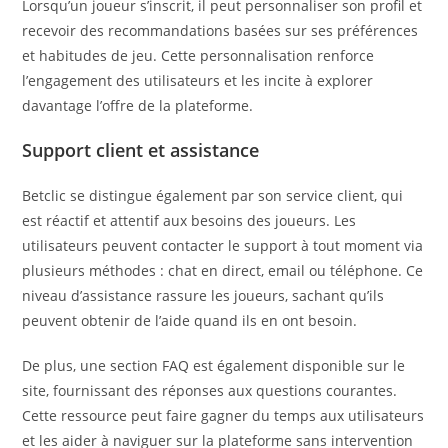
Lorsqu’un joueur s’inscrit, il peut personnaliser son profil et
recevoir des recommandations basées sur ses préférences
et habitudes de jeu. Cette personnalisation renforce
l’engagement des utilisateurs et les incite à explorer
davantage l’offre de la plateforme.
Support client et assistance
Betclic se distingue également par son service client, qui
est réactif et attentif aux besoins des joueurs. Les
utilisateurs peuvent contacter le support à tout moment via
plusieurs méthodes : chat en direct, email ou téléphone. Ce
niveau d’assistance rassure les joueurs, sachant qu’ils
peuvent obtenir de l’aide quand ils en ont besoin.
De plus, une section FAQ est également disponible sur le
site, fournissant des réponses aux questions courantes.
Cette ressource peut faire gagner du temps aux utilisateurs
et les aider à naviguer sur la plateforme sans intervention