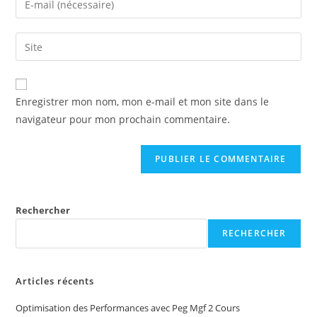
Enregistrer mon nom, mon e-mail et mon site dans le
navigateur pour mon prochain commentaire.
Rechercher
RECHERCHER
Articles récents
Optimisation des Performances avec Peg Mgf 2 Cours