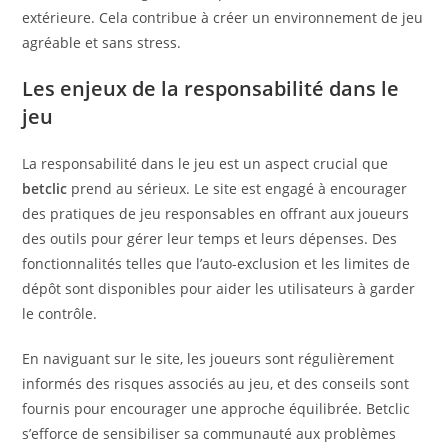
extérieure. Cela contribue à créer un environnement de jeu
agréable et sans stress.
Les enjeux de la responsabilité dans le
jeu
La responsabilité dans le jeu est un aspect crucial que
betclic
prend au sérieux. Le site est engagé à encourager
des pratiques de jeu responsables en offrant aux joueurs
des outils pour gérer leur temps et leurs dépenses. Des
fonctionnalités telles que l’auto-exclusion et les limites de
dépôt sont disponibles pour aider les utilisateurs à garder
le contrôle.
En naviguant sur le site, les joueurs sont régulièrement
informés des risques associés au jeu, et des conseils sont
fournis pour encourager une approche équilibrée. Betclic
s’efforce de sensibiliser sa communauté aux problèmes