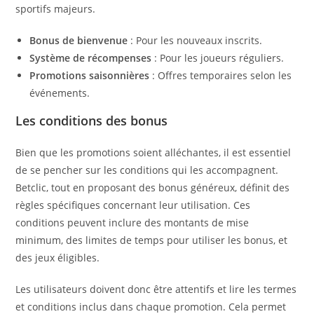
sportifs majeurs.
Bonus de bienvenue
: Pour les nouveaux inscrits.
Système de récompenses
: Pour les joueurs réguliers.
Promotions saisonnières
: Offres temporaires selon les
événements.
Les conditions des bonus
Bien que les promotions soient alléchantes, il est essentiel
de se pencher sur les conditions qui les accompagnent.
Betclic, tout en proposant des bonus généreux, définit des
règles spécifiques concernant leur utilisation. Ces
conditions peuvent inclure des montants de mise
minimum, des limites de temps pour utiliser les bonus, et
des jeux éligibles.
Les utilisateurs doivent donc être attentifs et lire les termes
et conditions inclus dans chaque promotion. Cela permet