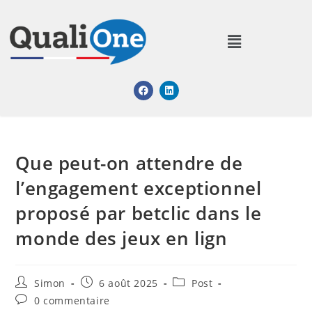
Que peut-on attendre de
l’engagement exceptionnel
proposé par betclic dans le
monde des jeux en lign
Simon
6 août 2025
Post
0 commentaire