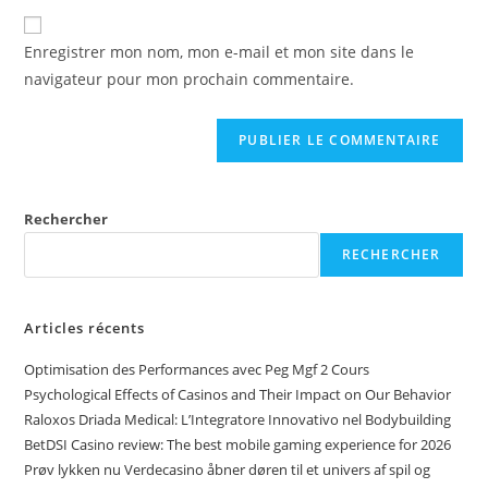
Enregistrer mon nom, mon e-mail et mon site dans le
navigateur pour mon prochain commentaire.
Rechercher
RECHERCHER
Articles récents
Optimisation des Performances avec Peg Mgf 2 Cours
Psychological Effects of Casinos and Their Impact on Our Behavior
Raloxos Driada Medical: L’Integratore Innovativo nel Bodybuilding
BetDSI Casino review: The best mobile gaming experience for 2026
Prøv lykken nu Verdecasino åbner døren til et univers af spil og