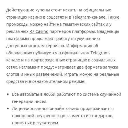
Действующие купоны стоит искать на официальных
страницах казино в соцсетях и в Telegram-канале. Также
промокоды можно найти на тематических сайтах и у
рекламных
R7 Casino
партнеров платформы. Владельцы
платформы продолжают работу по улучшению
доступных игрокам сервисов. Информация об
обновлениях публикуется в официальном Telegram-
канале и на подтвержденных страницах в социальных
сетях. Регламент предусматривает два формата запуска
слотов и иных развлечений. Играть можно на реальные
средства и в ознакомительном режиме.
Все автоматы в лобби работают по системе случайной
генерации чисел.
Лицензированное онлайн казино придерживается
положений внутреннего регламента и стандартов,
принятых регулятором.