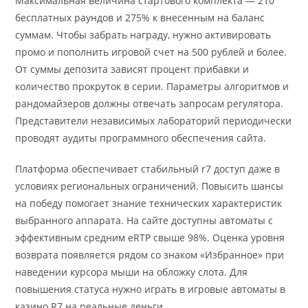
Максимальная величина стартового комплекта — 210
бесплатных раундов и 275% к внесенным на баланс
суммам. Чтобы забрать награду, нужно активировать
промо и пополнить игровой счет на 500 рублей и более.
От суммы депозита зависят процент прибавки и
количество прокруток в серии. Параметры алгоритмов и
рандомайзеров должны отвечать запросам регулятора.
Представители независимых лабораторий периодически
проводят аудиты программного обеспечения сайта.
Платформа обеспечивает стабильный r7 доступ даже в
условиях региональных ограничений. Повысить шансы
на победу помогает знание технических характеристик
выбранного аппарата. На сайте доступны автоматы с
эффективным средним eRTP свыше 98%. Оценка уровня
возврата появляется рядом со знаком «Избранное» при
наведении курсора мыши на обложку слота. Для
повышения статуса нужно играть в игровые автоматы в
казино R7 на реальные деньги.