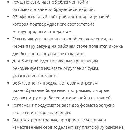
Речь, по сути, идет об облегченной и
оптимизированной браузерной версии.
R7 официальный сайт работает под лицензией,
которая подтверждает его соответствие
международным стандартам.
Если кликнуть по кнопке в push-уведомлении, то
через пару секунд на рабочем столе появится иконка
для быстрого запуска сайта казино.
Для быстрой идентификации транзакций
рекомендуется избегать округления сумм,
указываемых в заявке.
Веб-казино R7 предлагает своим игрокам
разнообразные бонусные программы, которые
делают игру еще более интересной и выгодной.
Регламент предусматривает два формата запуска
слотов и иных развлечений.
Быстрая регистрация, прозрачные условия и
качественный сервис делают эту платформу одной из