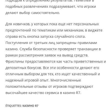
подходом к определению результатов. Геймплей в
подобных развлечениях подразумевает, что игроки
делают выбор самостоятельно.
Для новичков, у которых пока еще нет персональных
предпочтений по тематикам или механикам, в виджете
справа есть кнопка запуска случайного слота.
Поступления от третьих лиц запрещены правилами
казино. Служба безопасности проверяет транзакции в
рамках рассмотрения заявок на вывод средств.
Фриспины предоставляются как часть приветственных и
депозитных бонусов. Все эти особенности делают его
отличным выбором для тех, кто ищет качественный и
надежный игровой опыт. Многочисленные
положительные отзывы от игроков подтверждают
высочайшее качество сервиса в казино R7.
ÉTIQUETTES
:
КАЗИНО R7