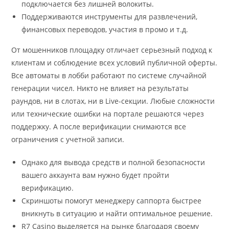
подключается без лишней волокиты.
Поддерживаются инструменты для развлечений,
финансовых переводов, участия в промо и т.д.
От мошенников площадку отличает серьезный подход к
клиентам и соблюдение всех условий публичной оферты.
Все автоматы в лобби работают по системе случайной
генерации чисел. Никто не влияет на результаты
раундов, ни в слотах, ни в Live-секции. Любые сложности
или технические ошибки на портале решаются через
поддержку. А после верификации снимаются все
ограничения с учетной записи.
Однако для вывода средств и полной безопасности
вашего аккаунта вам нужно будет пройти
верификацию.
Скриншоты помогут менеджеру саппорта быстрее
вникнуть в ситуацию и найти оптимальное решение.
R7 Casino выделяется на рынке благодаря своему