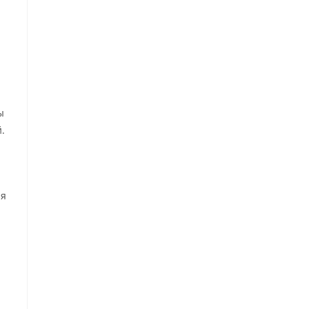
ы
.
ия