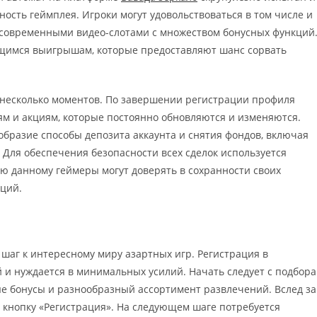
ность геймплея. Игроки могут удовольствоваться в том числе и
 современными видео-слотами с множеством бонусных функций
щимся выигрышам, которые предоставляют шанс сорвать
о несколько моментов. По завершении регистрации профиля
м и акциям, которые постоянно обновляются и изменяются.
образие способы депозита аккаунта и снятия фондов, включая
Для обеспечения безопасности всех сделок используется
 данному геймеры могут доверять в сохранности своих
ций.
шаг к интересному миру азартных игр. Регистрация в
 и нуждается в минимальных усилий. Начать следует с подбора
ые бонусы и разнообразный ассортимент развлечений. Вслед за
 кнопку «Регистрация». На следующем шаге потребуется