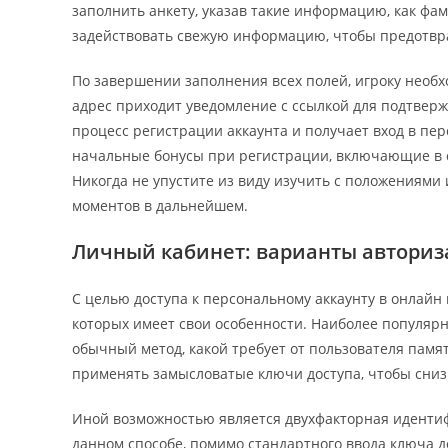
заполнить анкету, указав такие информацию, как фа
задействовать свежую информацию, чтобы предотвр
По завершении заполнения всех полей, игроку необх
адрес приходит уведомление с ссылкой для подтверж
процесс регистрации аккаунта и получает вход в п
начальные бонусы при регистрации, включающие в с
Никогда не упустите из виду изучить с положениями
моментов в дальнейшем.
Личный кабинет: варианты авториз
С целью доступа к персональному аккаунту в онлайн 
которых имеет свои особенности. Наиболее популярн
обычный метод, какой требует от пользователя пам
применять замысловатые ключи доступа, чтобы сниз
Иной возможностью является двухфакторная иденти
данном способе, помимо стандартного ввода ключа д