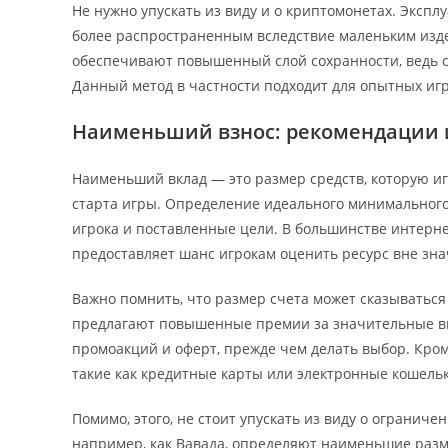
Не нужно упускать из виду и о криптомонетах. Эксп
более распространенным вследствие маленьким изд
обеспечивают повышенный слой сохранности, ведь 
Данный метод в частности подходит для опытных игр
Наименьший взнос: рекомендации 
Наименьший вклад — это размер средств, которую иг
старта игры. Определение идеального минимального
игрока и поставленные цели. В большинстве интерн
предоставляет шанс игрокам оценить ресурс вне зн
Важно помнить, что размер счета может сказываться
предлагают повышенные премии за значительные вк
промоакций и оферт, прежде чем делать выбор. Кром
такие как кредитные карты или электронные кошельк
Помимо, этого, не стоит упускать из виду о ограниче
например, как Вавада, определяют наименьшие раз