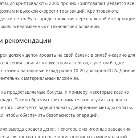
луатация криптовалюты либо прочих криптовалют делается все
ержкам и высокой скорости транзакций. Криптовалюты
сделки не требуют предоставления персональной информации.
оков, осведомленных с технологией блокчейн.
и рекомендации
рок должен депонировать на свой баланс в онлайн-казино для
 внесения зависит множеством аспектов, с учетом бюджет
ет-казино начальный вклад равен 10-20 долларов США. Данное
ачительных материальных вложений.
 на предоставляемые бонусы. К примеру, некоторые казино
лады. Таким образом стоит внимательно изучить правила
е того советуется задействовать доверенные методы оплаты,
и, чтобы обеспечить безопасность операций.
ниях вывода средств денег. Некоторые из игорные заведения,
меры для кэшаута, которые могут превышать минимальный