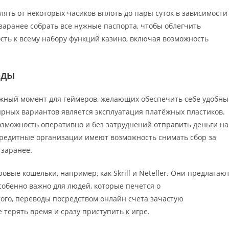
ять от некоторых часиков вплоть до пары суток в зависимости
 заранее собрать все нужные паспорта, чтобы облегчить
сть к всему набору функций казино, включая возможность
оды
ажный момент для геймеров, желающих обеспечить себе удобн
рных вариантов является эксплуатация платёжных пластиков.
озможность оперативно и без затруднений отправить деньги на
кредитные организации имеют возможность снимать сбор за
 заранее.
ые кошельки, например, как Skrill и Neteller. Они предлагаю
обенно важно для людей, которые печется о
ого, переводы посредством онлайн счета зачастую
терять время и сразу приступить к игре.