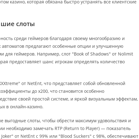
том казино, которая обязана быстро устранять все клиентские
чшие слоты
ность среди геймеров благодаря своему многообразию и
 автоматов предлагают особенные опции и улучшенную
 для геймеров. Например, слот "Book of Shadows" от Nolimit
торая предоставляет шанс игрокам определять количество
XXXtreme" от NetEnt, что представляет собой обновленной
коэффициенты до x200, что становится особенно
едствие своей простой системе, и яркой визуальным эффектам,
ых в онлайн-казино.
 выгодные слоты, чтобы обрести максимум удовольствия и
 необходимо замечать RTP (Return to Player) — показатель
Joker" от NetEnt с 99% или "Blood Suckers" с 98%, обеспечивают