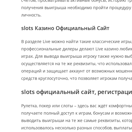
счетом, просматривать активные бонусы, историю тр
получения выигрыша необходимо пройти процедуру
личность.
slots Казино Официальный Сайт
В разделе Live можно найти такие классические игры,
профессиональные дилеры делают Live казино любимы
играх. Для вывода выигрыша игроку также нужно вы
осуществляется на те же реквизиты, что использовал
операций и защищает аккаунт от возможных мошенни
средств круглосуточно, что позволяет игрокам получ
slots официальный сайт, регистраци
Рулетка, покер или слоты – здесь вас ждёт комфортн
получаете полный доступ к играм, бонусам и возможн
выводить выигрыши на те же самые реквизиты, кото
использовалось несколько разных способов, выпла