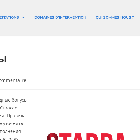
ESTATIONS
DOMAINES D’INTERVENTION
QUI SOMMES NOUS ?
сы
commentaire
одные бонусы
 Curacao
ий. Правила
е уточнить
ополнения
о-награду