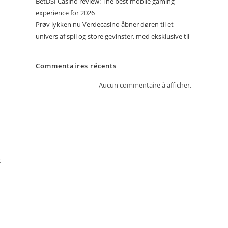
BetDSI Casino review: The best mobile gaming
experience for 2026
Prøv lykken nu Verdecasino åbner døren til et
univers af spil og store gevinster, med eksklusive til
Commentaires récents
Aucun commentaire à afficher.
х