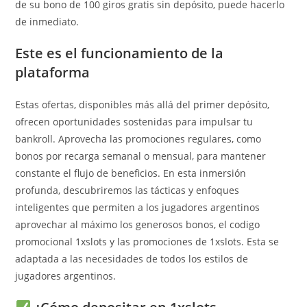
de su bono de 100 giros gratis sin depósito, puede hacerlo
de inmediato.
Este es el funcionamiento de la
plataforma
Estas ofertas, disponibles más allá del primer depósito,
ofrecen oportunidades sostenidas para impulsar tu
bankroll. Aprovecha las promociones regulares, como
bonos por recarga semanal o mensual, para mantener
constante el flujo de beneficios. En esta inmersión
profunda, descubriremos las tácticas y enfoques
inteligentes que permiten a los jugadores argentinos
aprovechar al máximo los generosos bonos, el codigo
promocional 1xslots y las promociones de 1xslots. Esta se
adaptada a las necesidades de todos los estilos de
jugadores argentinos.