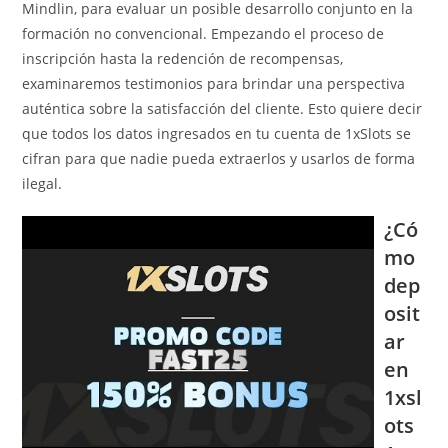
Mindlin, para evaluar un posible desarrollo conjunto en la
formación no convencional. Empezando el proceso de
inscripción hasta la redención de recompensas,
examinaremos testimonios para brindar una perspectiva
auténtica sobre la satisfacción del cliente. Esto quiere decir
que todos los datos ingresados en tu cuenta de 1xSlots se
cifran para que nadie pueda extraerlos y usarlos de forma
ilegal.
¿Có
mo
dep
osit
ar
en
1xsl
ots