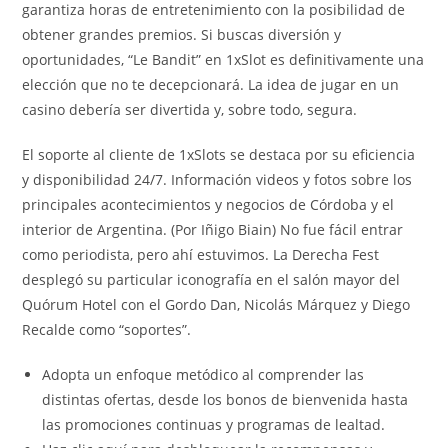
garantiza horas de entretenimiento con la posibilidad de
obtener grandes premios. Si buscas diversión y
oportunidades, “Le Bandit” en 1xSlot es definitivamente una
elección que no te decepcionará. La idea de jugar en un
casino debería ser divertida y, sobre todo, segura.
El soporte al cliente de 1xSlots se destaca por su eficiencia
y disponibilidad 24/7. Información videos y fotos sobre los
principales acontecimientos y negocios de Córdoba y el
interior de Argentina. (Por Iñigo Biain) No fue fácil entrar
como periodista, pero ahí estuvimos. La Derecha Fest
desplegó su particular iconografía en el salón mayor del
Quórum Hotel con el Gordo Dan, Nicolás Márquez y Diego
Recalde como “soportes”.
Adopta un enfoque metódico al comprender las
distintas ofertas, desde los bonos de bienvenida hasta
las promociones continuas y programas de lealtad.