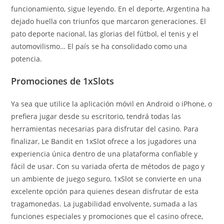
funcionamiento, sigue leyendo. En el deporte, Argentina ha
dejado huella con triunfos que marcaron generaciones. El
pato deporte nacional, las glorias del fútbol, el tenis y el
automovilismo… El país se ha consolidado como una
potencia.
Promociones de 1xSlots
Ya sea que utilice la aplicación móvil en Android o iPhone, o
prefiera jugar desde su escritorio, tendrá todas las
herramientas necesarias para disfrutar del casino. Para
finalizar, Le Bandit en 1xSlot ofrece a los jugadores una
experiencia única dentro de una plataforma confiable y
fácil de usar. Con su variada oferta de métodos de pago y
un ambiente de juego seguro, 1xSlot se convierte en una
excelente opción para quienes desean disfrutar de esta
tragamonedas. La jugabilidad envolvente, sumada a las
funciones especiales y promociones que el casino ofrece,