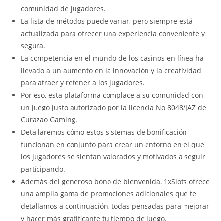
comunidad de jugadores.
La lista de métodos puede variar, pero siempre está
actualizada para ofrecer una experiencia conveniente y
segura.
La competencia en el mundo de los casinos en línea ha
llevado a un aumento en la innovación y la creatividad
para atraer y retener a los jugadores.
Por eso, esta plataforma complace a su comunidad con
un juego justo autorizado por la licencia No 8048/JAZ de
Curazao Gaming.
Detallaremos cómo estos sistemas de bonificación
funcionan en conjunto para crear un entorno en el que
los jugadores se sientan valorados y motivados a seguir
participando.
Además del generoso bono de bienvenida, 1xSlots ofrece
una amplia gama de promociones adicionales que te
detallamos a continuación, todas pensadas para mejorar
y hacer más gratificante tu tiempo de juego.