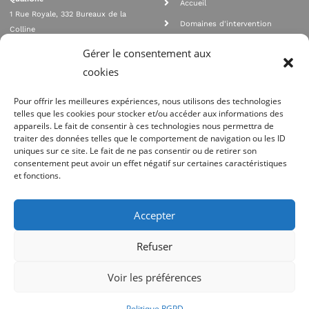
Accueil
1 Rue Royale, 332 Bureaux de la
Domaines d'intervention
Colline
Rejoignez nous
92210 SAINT CLOUD
Gérer le consentement aux
contact@qualione.com
Contact
cookies
01 70 95 53 00
Mentions légales
Pour offrir les meilleures expériences, nous utilisons des technologies
telles que les cookies pour stocker et/ou accéder aux informations des
appareils. Le fait de consentir à ces technologies nous permettra de
traiter des données telles que le comportement de navigation ou les ID
uniques sur ce site. Le fait de ne pas consentir ou de retirer son
consentement peut avoir un effet négatif sur certaines caractéristiques
et fonctions.
Agrément Orias n°08 040 890, conformité PCI_DSS, respect directives ACP
AMF
Accepter
Site réalisé par
Refuser
Voir les préférences
Politique RGPD