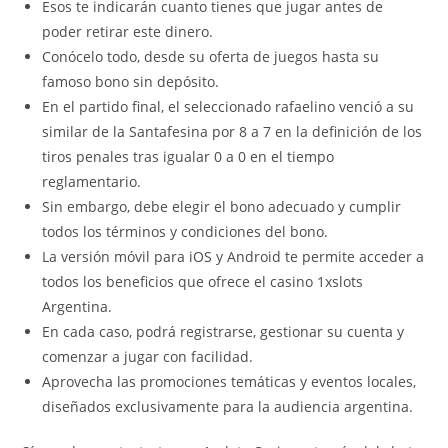
Esos te indicarán cuanto tienes que jugar antes de
poder retirar este dinero.
Conócelo todo, desde su oferta de juegos hasta su
famoso bono sin depósito.
En el partido final, el seleccionado rafaelino venció a su
similar de la Santafesina por 8 a 7 en la definición de los
tiros penales tras igualar 0 a 0 en el tiempo
reglamentario.
Sin embargo, debe elegir el bono adecuado y cumplir
todos los términos y condiciones del bono.
La versión móvil para iOS y Android te permite acceder a
todos los beneficios que ofrece el casino 1xslots
Argentina.
En cada caso, podrá registrarse, gestionar su cuenta y
comenzar a jugar con facilidad.
Aprovecha las promociones temáticas y eventos locales,
diseñados exclusivamente para la audiencia argentina.