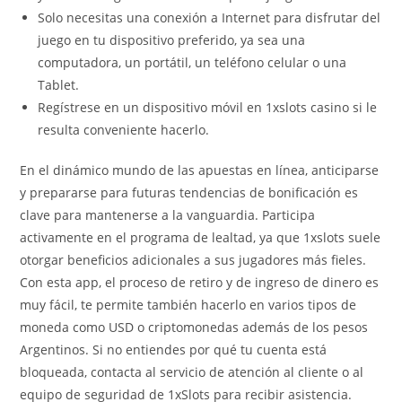
Solo necesitas una conexión a Internet para disfrutar del
juego en tu dispositivo preferido, ya sea una
computadora, un portátil, un teléfono celular o una
Tablet.
Regístrese en un dispositivo móvil en 1xslots casino si le
resulta conveniente hacerlo.
En el dinámico mundo de las apuestas en línea, anticiparse
y prepararse para futuras tendencias de bonificación es
clave para mantenerse a la vanguardia. Participa
activamente en el programa de lealtad, ya que 1xslots suele
otorgar beneficios adicionales a sus jugadores más fieles.
Con esta app, el proceso de retiro y de ingreso de dinero es
muy fácil, te permite también hacerlo en varios tipos de
moneda como USD o criptomonedas además de los pesos
Argentinos. Si no entiendes por qué tu cuenta está
bloqueada, contacta al servicio de atención al cliente o al
equipo de seguridad de 1xSlots para recibir asistencia.