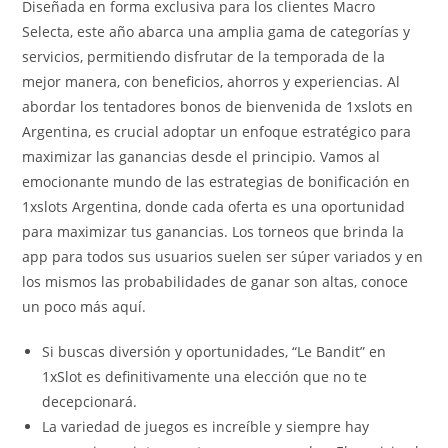
Diseñada en forma exclusiva para los clientes Macro
Selecta, este año abarca una amplia gama de categorías y
servicios, permitiendo disfrutar de la temporada de la
mejor manera, con beneficios, ahorros y experiencias. Al
abordar los tentadores bonos de bienvenida de 1xslots en
Argentina, es crucial adoptar un enfoque estratégico para
maximizar las ganancias desde el principio. Vamos al
emocionante mundo de las estrategias de bonificación en
1xslots Argentina, donde cada oferta es una oportunidad
para maximizar tus ganancias. Los torneos que brinda la
app para todos sus usuarios suelen ser súper variados y en
los mismos las probabilidades de ganar son altas, conoce
un poco más aquí.
Si buscas diversión y oportunidades, “Le Bandit” en
1xSlot es definitivamente una elección que no te
decepcionará.
La variedad de juegos es increíble y siempre hay