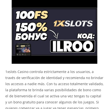
1xslots Casino controla estrictamente a los usuarios, a
través de verificación de identidad y recomienda no brindar
los accesos a nadie más. Con tu acceso totalmente validado,
la plataforma te brinda varias posibilidades de bono como
el de bienvenida el cual se activa una vez tengas tu capital
y un bono gratuito para conocer algunos de los juegos. Si
quieres comenzar ya a jugar ya tener ganancias, primero