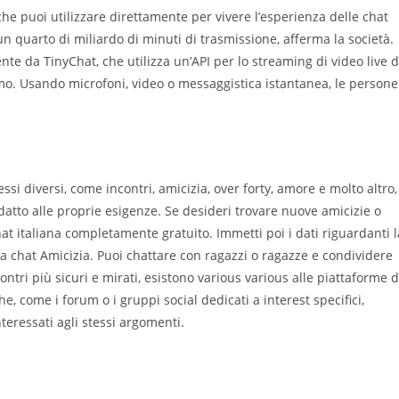
 che puoi utilizzare direttamente per vivere l’esperienza delle chat
un quarto di miliardo di minuti di trasmissione, afferma la società.
e da TinyChat, che utilizza un’API per lo streaming di video live d
imo. Usando microfoni, video o messaggistica istantanea, le persone
si diversi, come incontri, amicizia, over forty, amore e molto altro,
atto alle proprie esigenze. Se desideri trovare nuove amicizie o
at italiana completamente gratuito. Immetti poi i dati riguardanti l
lla chat Amicizia. Puoi chattare con ragazzi o ragazze e condividere
ontri più sicuri e mirati, esistono various various alle piattaforme d
 come i forum o i gruppi social dedicati a interest specifici,
eressati agli stessi argomenti.