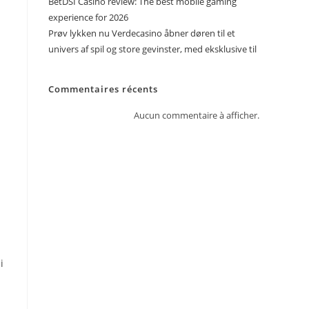
BetDSI Casino review: The best mobile gaming
experience for 2026
Prøv lykken nu Verdecasino åbner døren til et
univers af spil og store gevinster, med eksklusive til
Commentaires récents
Aucun commentaire à afficher.
i