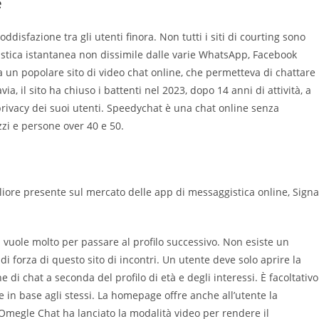
e
disfazione tra gli utenti finora. Non tutti i siti di courting sono
istica istantanea non dissimile dalle varie WhatsApp, Facebook
un popolare sito di video chat online, che permetteva di chattare
a, il sito ha chiuso i battenti nel 2023, dopo 14 anni di attività, a
privacy dei suoi utenti. Speedychat è una chat online senza
zzi e persone over 40 e 50.
igliore presente sul mercato delle app di messaggistica online, Signa
vuole molto per passare al profilo successivo. Non esiste un
i forza di questo sito di incontri. Un utente deve solo aprire la
i chat a seconda del profilo di età e degli interessi. È facoltativo
ze in base agli stessi. La homepage offre anche all’utente la
, Omegle Chat ha lanciato la modalità video per rendere il