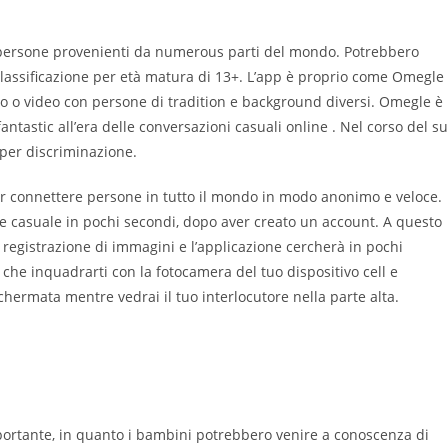
 persone provenienti da numerous parti del mondo. Potrebbero
 classificazione per età matura di 13+. L’app è proprio come Omegle
o o video con persone di tradition e background diversi. Omegle è
antastic all’era delle conversazioni casuali online . Nel corso del s
 per discriminazione.
er connettere persone in tutto il mondo in modo anonimo e veloce.
te casuale in pochi secondi, dopo aver creato un account. A questo
a registrazione di immagini e l’applicazione cercherà in pochi
 che inquadrarti con la fotocamera del tuo dispositivo cell e
chermata mentre vedrai il tuo interlocutore nella parte alta.
mportante, in quanto i bambini potrebbero venire a conoscenza di