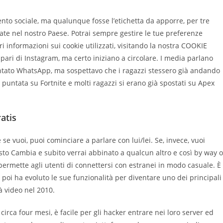
ento sociale, ma qualunque fosse l’etichetta da apporre, per tre
ate nel nostro Paese. Potrai sempre gestire le tue preferenze
nformazioni sui cookie utilizzati, visitando la nostra COOKIE
ari di Instagram, ma certo iniziano a circolare. I media parlano
ontato WhatsApp, ma sospettavo che i ragazzi stessero già andando
puntata su Fortnite e molti ragazzi si erano già spostati su Apex
atis
se vuoi, puoi cominciare a parlare con lui/lei. Se, invece, vuoi
asto Cambia e subito verrai abbinato a qualcun altro e così by way o
ermette agli utenti di connettersi con estranei in modo casuale. È
poi ha evoluto le sue funzionalità per diventare uno dei principali
à video nel 2010.
circa four mesi, è facile per gli hacker entrare nei loro server ed