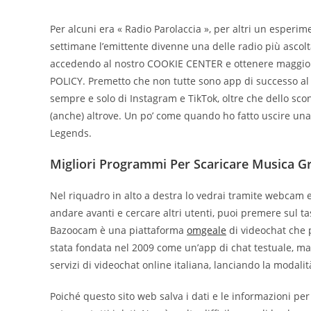
Per alcuni era « Radio Parolaccia », per altri un esperim
settimane l’emittente divenne una delle radio più ascolt
accedendo al nostro COOKIE CENTER e ottenere maggiori i
POLICY. Premetto che non tutte sono app di successo al p
sempre e solo di Instagram e TikTok, oltre che dello sc
(anche) altrove. Un po’ come quando ho fatto uscire una 
Legends.
Migliori Programmi Per Scaricare Musica Gr
Nel riquadro in alto a destra lo vedrai tramite webcam e 
andare avanti e cercare altri utenti, puoi premere sul t
Bazoocam è una piattaforma
omgeale
di videochat che p
stata fondata nel 2009 come un’app di chat testuale, ma 
servizi di videochat online italiana, lanciando la modalit
Poiché questo sito web salva i dati e le informazioni per 