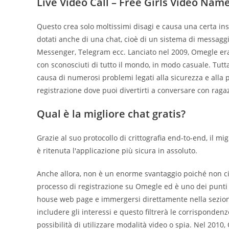
Live Video Call – Free Girls Video Nam
Questo crea solo moltissimi disagi e causa una certa insod
dotati anche di una chat, cioè di un sistema di messagg
Messenger, Telegram ecc. Lanciato nel 2009, Omegle era 
con sconosciuti di tutto il mondo, in modo casuale. Tuttavi
causa di numerosi problemi legati alla sicurezza e alla 
registrazione dove puoi divertirti a conversare con raga
Qual è la migliore chat gratis?
Grazie al suo protocollo di crittografia end-to-end, il m
è ritenuta l'applicazione più sicura in assoluto.
Anche allora, non è un enorme svantaggio poiché non ci 
processo di registrazione su Omegle ed è uno dei punti d
house web page e immergersi direttamente nella sezione d
includere gli interessi e questo filtrerà le corrisponden
possibilità di utilizzare modalità video o spia. Nel 2010