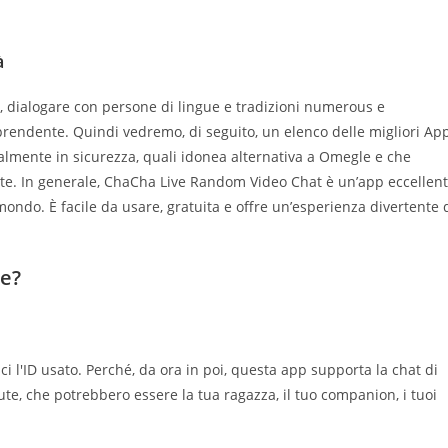
à
i, dialogare con persone di lingue e tradizioni numerous e
rendente. Quindi vedremo, di seguito, un elenco delle migliori Ap
otalmente in sicurezza, quali idonea alternativa a Omegle e che
tte. In generale, ChaCha Live Random Video Chat è un’app eccellen
mondo. È facile da usare, gratuita e offre un’esperienza divertente 
le?
i l'ID usato. Perché, da ora in poi, questa app supporta la chat di
ute, che potrebbero essere la tua ragazza, il tuo companion, i tuoi