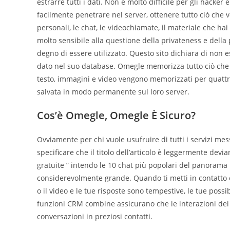
estrarre tutti i dati. Non è molto difficile per gli hacke
facilmente penetrare nel server, ottenere tutto ciò che v
personali, le chat, le videochiamate, il materiale che hai 
molto sensibile alla questione della privateness e della 
degno di essere utilizzato. Questo sito dichiara di non 
dato nel suo database. Omegle memorizza tutto ciò che scr
testo, immagini e video vengono memorizzati per quattro m
salvata in modo permanente sul loro server.
Cos’è Omegle, Omegle È Sicuro?
Ovviamente per chi vuole usufruire di tutti i servizi mes
specificare che il titolo dell’articolo è leggermente devi
gratuite ” intendo le 10 chat più popolari del panorama 
considerevolmente grande. Quando ti metti in contatto co
o il video e le tue risposte sono tempestive, le tue pos
funzioni CRM combine assicurano che le interazioni dei 
conversazioni in preziosi contatti.