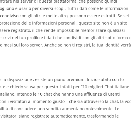
r entrare nel server di questa piattaforma, che possono quindi
ogliono e usarlo per diversi scopi. Tutti i dati come le informazioni
condiviso con gli altri e molto altro, possono essere estratti. Se sei
protezione delle informazioni personali, questo sito non è un sito
essere registrato, il che rende impossibile memorizzare qualsiasi
ivi nel tuo profilo e i dati che condividi con gli altri sotto forma 
esi sul loro server. Anche se non ti registri, la tua identità verrà
si a disposizione , esiste un piano premium. Inizio subito con lo
ante e chiedo scusa per questo. Infatti per “10 migliori Chat Italiane
Italiano. Intendo le 10 chat che hanno una affluenza di utenti
n i visitatori al momento giusto – che sia attraverso la chat, la vo
sibilità di concludere una vendita aumentano notevolmente. Le
visitatori siano registrate automaticamente, trasformando le