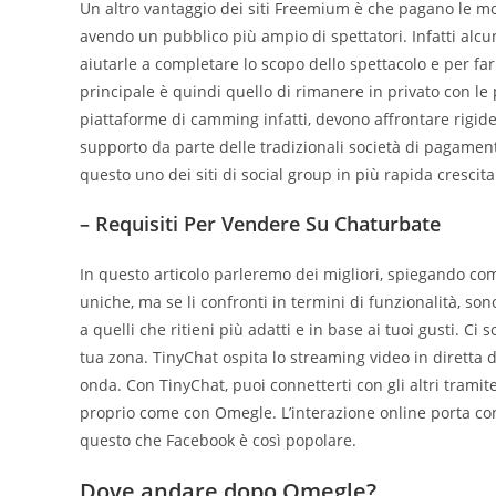
Un altro vantaggio dei siti Freemium è che pagano le mod
avendo un pubblico più ampio di spettatori. Infatti al
aiutarle a completare lo scopo dello spettacolo e per farle
principale è quindi quello di rimanere in privato con le p
piattaforme di camming infatti, devono affrontare rigide n
supporto da parte delle tradizionali società di pagamen
questo uno dei siti di social group in più rapida crescita
– Requisiti Per Vendere Su Chaturbate
In questo articolo parleremo dei migliori, spiegando com
uniche, ma se li confronti in termini di funzionalità, so
a quelli che ritieni più adatti e in base ai tuoi gusti. 
tua zona. TinyChat ospita lo streaming video in diretta
onda. Con TinyChat, puoi connetterti con gli altri trami
proprio come con Omegle. L’interazione online porta con
questo che Facebook è così popolare.
Dove andare dopo Omegle?