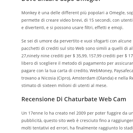
Monkey è una delle different più popolari a Omegle, sopr
permette di creare video brevi, di 15 secondi, con utent
e divertenti, e si possono usare filtri, effetti e emoji.
Se sei di umore da pervertito e vuoi sfogarti con alcune pu
pacchetti di crediti sul sito Web sono simili a quelli di
27,ninety nine crediti per $ 35,99, 157,99 crediti per $ 1
libero di scegliere il metodo di pagamento per assicurarti
pagare con la tua carta di credito, WebMoney, Paysafeca
trovano a Nicosia (Cipro), Amsterdam (Olanda) e nella R
stimato di sixteen milioni di utenti al mese.
Recensione Di Chaturbate Web Cam
Un 17enne lo ha creato nel 2009 per poter fuggire da u
pubblicità, questo sito web è cresciuto fino a raggiunge
molti tentativi ed errori, ha finalmente raggiunto lo st