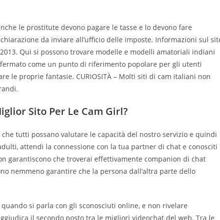
anche le prostitute devono pagare le tasse e lo devono fare
hiarazione da inviare all’ufficio delle imposte. Informazioni sul sit
 2013. Qui si possono trovare modelle e modelli amatoriali indiani
affermato come un punto di riferimento popolare per gli utenti
e le proprie fantasie. CURIOSITÀ – Molti siti di cam italiani non
randi.
glior Sito Per Le Cam Girl?
 che tutti possano valutare le capacità del nostro servizio e quindi
dulti, attendi la connessione con la tua partner di chat e conosciti
li non garantiscono che troverai effettivamente companion di chat
sono nemmeno garantire che la persona dall’altra parte dello
quando si parla con gli sconosciuti online, e non rivelare
ggiudica il secondo posto tra le migliori videochat del web. Tra le