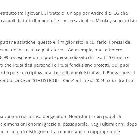
attutto tra i giovani. Si tratta di un'app per Android e iOS che
i casuali da tutto il mondo. Le conversazioni su Monkey sono artisti
ttane asiatiche, questo è il miglior sito in cui farlo. I prezzi dei
 alcune delle sue altre piattaforme. Ad esempio, puoi ottenere
78,99 o scegliere un importo personalizzato di crediti. Sei anche
 che i tuoi dati personali e i tuoi fondi siano protetti. Qui puoi
rd o persino criptovaluta. Le sedi amministrative di Bongacams si
epubblica Ceca. STATISTICHE – Cam4 ad inizio 2024 ha un traffico
na camera nella casa dei genitori. Nonostante non pubblichi
re dimensioni enormi grazie al passaparola. Negli ultimi anni, dopo
adio in cui può distinguere tra comportamento appropriato e