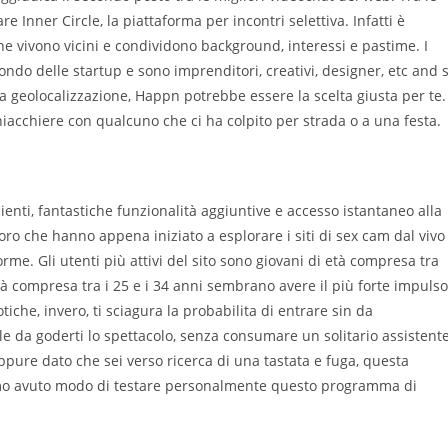
 Inner Circle, la piattaforma per incontri selettiva. Infatti è
he vivono vicini e condividono background, interessi e pastime. I
o delle startup e sono imprenditori, creativi, designer, etc and 
lla geolocalizzazione, Happn potrebbe essere la scelta giusta per te.
iacchiere con qualcuno che ci ha colpito per strada o a una festa.
nti, fantastiche funzionalità aggiuntive e accesso istantaneo alla
oro che hanno appena iniziato a esplorare i siti di sex cam dal vivo
me. Gli utenti più attivi del sito sono giovani di età compresa tra
à compresa tra i 25 e i 34 anni sembrano avere il più forte impulso
otiche, invero, ti sciagura la probabilita di entrare sin da
 da goderti lo spettacolo, senza consumare un solitario assistent
pure dato che sei verso ricerca di una tastata e fuga, questa
mo avuto modo di testare personalmente questo programma di