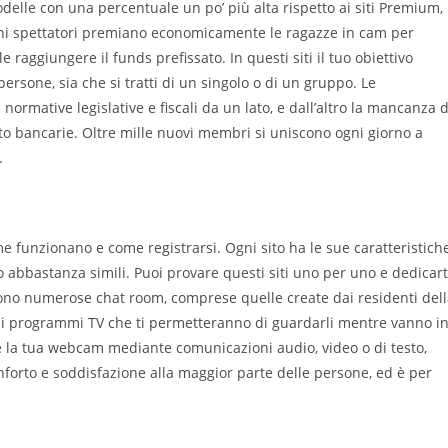
elle con una percentuale un po’ più alta rispetto ai siti Premium,
cuni spettatori premiano economicamente le ragazze in cam per
 raggiungere il funds prefissato. In questi siti il tuo obiettivo
ersone, sia che si tratti di un singolo o di un gruppo. Le
ormative legislative e fiscali da un lato, e dall’altro la mancanza d
to bancarie. Oltre mille nuovi membri si uniscono ogni giorno a
.
e funzionano e come registrarsi. Ogni sito ha le sue caratteristich
no abbastanza simili. Puoi provare questi siti uno per uno e dedicart
Ci sono numerose chat room, comprese quelle create dai residenti del
 di programmi TV che ti permetteranno di guardarli mentre vanno i
te la tua webcam mediante comunicazioni audio, video o di testo,
forto e soddisfazione alla maggior parte delle persone, ed è per