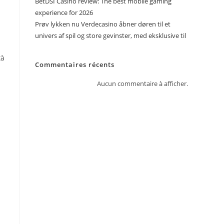
BetDSI Casino review: The best mobile gaming
experience for 2026
Prøv lykken nu Verdecasino åbner døren til et
univers af spil og store gevinster, med eksklusive til
tà
Commentaires récents
Aucun commentaire à afficher.