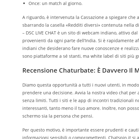
Once: un match al giorno.
A riguardo, è intervenuta la Cassazione a spiegare che 
sbarrando la casella «Redditi diversi» contenuta nella dic
– DSC LIVE CHAT è un sito di webcam indiano, attivo dal
provenienti da ogni parte dell’India. Si è rapidamente 
indiani che desiderano fare nuove conoscenze e realizzar
sono piattaforme a sé stanti, ma white label di siti più g
Recensione Chaturbate: È Davvero Il Mi
Diamo questa opportunità a tutti i nuovi utenti, in modo
prendere una decisione. Avvia la nostra video chat per a
senza limiti. Tutti i siti e le app di incontri tradiziona
interessanti, tanto meno il tuo amore. Inoltre, non pos
schermo sia la persona che pensi.
Per questo motivo, è importante essere prudenti e cauti 
informazioni sensibili o compromettenti. Chatspin.it si a