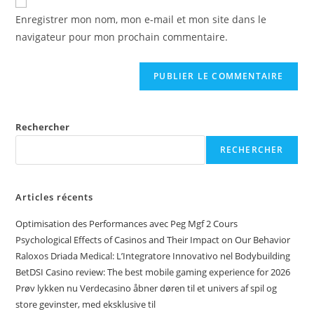
Enregistrer mon nom, mon e-mail et mon site dans le
navigateur pour mon prochain commentaire.
Rechercher
RECHERCHER
Articles récents
Optimisation des Performances avec Peg Mgf 2 Cours
Psychological Effects of Casinos and Their Impact on Our Behavior
Raloxos Driada Medical: L’Integratore Innovativo nel Bodybuilding
BetDSI Casino review: The best mobile gaming experience for 2026
Prøv lykken nu Verdecasino åbner døren til et univers af spil og
store gevinster, med eksklusive til