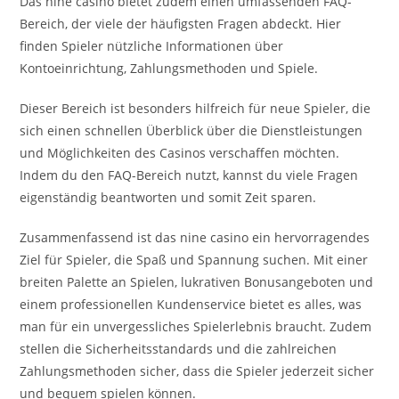
Das nine casino bietet zudem einen umfassenden FAQ-
Bereich, der viele der häufigsten Fragen abdeckt. Hier
finden Spieler nützliche Informationen über
Kontoeinrichtung, Zahlungsmethoden und Spiele.
Dieser Bereich ist besonders hilfreich für neue Spieler, die
sich einen schnellen Überblick über die Dienstleistungen
und Möglichkeiten des Casinos verschaffen möchten.
Indem du den FAQ-Bereich nutzt, kannst du viele Fragen
eigenständig beantworten und somit Zeit sparen.
Zusammenfassend ist das nine casino ein hervorragendes
Ziel für Spieler, die Spaß und Spannung suchen. Mit einer
breiten Palette an Spielen, lukrativen Bonusangeboten und
einem professionellen Kundenservice bietet es alles, was
man für ein unvergessliches Spielerlebnis braucht. Zudem
stellen die Sicherheitsstandards und die zahlreichen
Zahlungsmethoden sicher, dass die Spieler jederzeit sicher
und bequem spielen können.