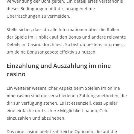
Verwendung der Boni gelten. Ein detailliertes Verständnis
dieser Bedingungen hilft dir, unangenehme
Überraschungen zu vermeiden.
Stelle sicher, dass du alle Informationen über die Rollen
der Spiele im Hinblick auf den Bonus und andere relevante
Details im Casino durchliest. So bist du bestens informiert,
um deine Bonusangebote effektiv zu nutzen.
Einzahlung und Auszahlung im nine
casino
Ein weiterer wesentlicher Aspekt beim Spielen im online
nine casino
sind die verschiedenen Zahlungsmethoden, die
dir zur Verfügung stehen. Es ist essenziell, dass Spieler
eine einfache und sichere Möglichkeit haben, Geld
einzuzahlen und abzuheben.
Das nine casino bietet zahlreiche Optionen, die auf die