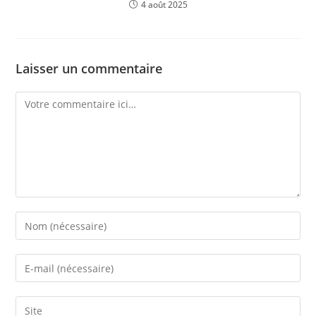
4 août 2025
Laisser un commentaire