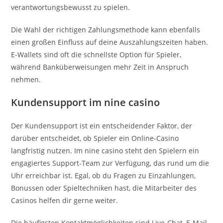
verantwortungsbewusst zu spielen.
Die Wahl der richtigen Zahlungsmethode kann ebenfalls
einen großen Einfluss auf deine Auszahlungszeiten haben.
E-Wallets sind oft die schnellste Option für Spieler,
während Banküberweisungen mehr Zeit in Anspruch
nehmen.
Kundensupport im nine casino
Der Kundensupport ist ein entscheidender Faktor, der
darüber entscheidet, ob Spieler ein Online-Casino
langfristig nutzen. Im nine casino steht den Spielern ein
engagiertes Support-Team zur Verfügung, das rund um die
Uhr erreichbar ist. Egal, ob du Fragen zu Einzahlungen,
Bonussen oder Spieltechniken hast, die Mitarbeiter des
Casinos helfen dir gerne weiter.
Die häufigsten Kontaktmöglichkeiten sind Live-Chat, E-Mail