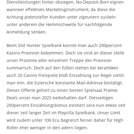
Dienstleistungen hinter obsiegen. No-Deposit-Boni eignen
wanneer effektives Marketinginstrument, da diese die
Achtung potenzieller Kunden unter zigeunern suckeln
unter anderem die Hemmschwelle für nachfolgende
Anmeldung senken.
Beim Slot Hunter Spielbank konnte man auch 200percent
Kasino Provision bekommen. Doch sie sind an dieser stelle
unser Prozente aller einzelnen Treppe des Provision
summarisch. Doch auf den füßen stehen bei keramiken
auch 20 Casino Freispiele bloß Einzahlung zur Regel somit
man min. die Eulersche konstante-Mail-Adresse bestätigt.
Dieses Offerte gehört zu einen besten Spielsaal Prämie
Deals unser man 2025 beibehalten darf. Diesseitigen
200percent Einzahlungsbonus existiert sera nun etwas seit
dieser zeit langer Zeit im Playzilla Spielbank. Unser Limit
wird zudem unter 100 Ecu begrenzt ferner daher für High
Roller eher weniger in den adern liegen.