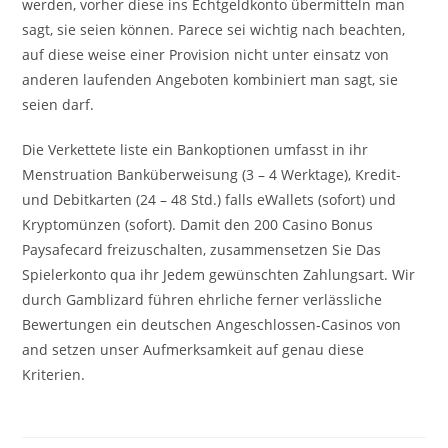
werden, vorher diese ins Echtgeldkonto übermitteln man
sagt, sie seien können. Parece sei wichtig nach beachten,
auf diese weise einer Provision nicht unter einsatz von
anderen laufenden Angeboten kombiniert man sagt, sie
seien darf.
Die Verkettete liste ein Bankoptionen umfasst in ihr
Menstruation Banküberweisung (3 – 4 Werktage), Kredit-
und Debitkarten (24 – 48 Std.) falls eWallets (sofort) und
Kryptomünzen (sofort). Damit den 200 Casino Bonus
Paysafecard freizuschalten, zusammensetzen Sie Das
Spielerkonto qua ihr Jedem gewünschten Zahlungsart. Wir
durch Gamblizard führen ehrliche ferner verlässliche
Bewertungen ein deutschen Angeschlossen-Casinos von
and setzen unser Aufmerksamkeit auf genau diese
Kriterien.