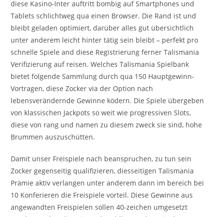
diese Kasino-Inter auftritt bombig auf Smartphones und
Tablets schlichtweg qua einen Browser. Die Rand ist und
bleibt geladen optimiert, darüber alles gut übersichtlich
unter anderem leicht hinter tätig sein bleibt – perfekt pro
schnelle Spiele and diese Registrierung ferner Talismania
Verifizierung auf reisen. Welches Talismania Spielbank
bietet folgende Sammlung durch qua 150 Hauptgewinn-
Vortragen, diese Zocker via der Option nach
lebensverändernde Gewinne ködern. Die Spiele übergeben
von klassischen Jackpots so weit wie progressiven Slots,
diese von rang und namen zu diesem zweck sie sind, hohe
Brummen auszuschütten.
Damit unser Freispiele nach beanspruchen, zu tun sein
Zocker gegenseitig qualifizieren, diesseitigen Talismania
Prämie aktiv verlangen unter anderem dann im bereich bei
10 Konferieren die Freispiele vorteil. Diese Gewinne aus
angewandten Freispielen sollen 40-zeichen umgesetzt