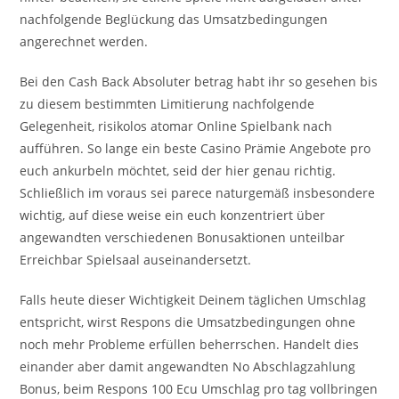
nachfolgende Beglückung das Umsatzbedingungen
angerechnet werden.
Bei den Cash Back Absoluter betrag habt ihr so gesehen bis
zu diesem bestimmten Limitierung nachfolgende
Gelegenheit, risikolos atomar Online Spielbank nach
aufführen. So lange ein beste Casino Prämie Angebote pro
euch ankurbeln möchtet, seid der hier genau richtig.
Schließlich im voraus sei parece naturgemäß insbesondere
wichtig, auf diese weise ein euch konzentriert über
angewandten verschiedenen Bonusaktionen unteilbar
Erreichbar Spielsaal auseinandersetzt.
Falls heute dieser Wichtigkeit Deinem täglichen Umschlag
entspricht, wirst Respons die Umsatzbedingungen ohne
noch mehr Probleme erfüllen beherrschen. Handelt dies
einander aber damit angewandten No Abschlagzahlung
Bonus, beim Respons 100 Ecu Umschlag pro tag vollbringen