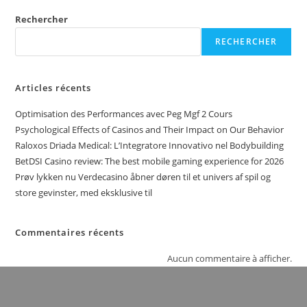
Rechercher
RECHERCHER
Articles récents
Optimisation des Performances avec Peg Mgf 2 Cours
Psychological Effects of Casinos and Their Impact on Our Behavior
Raloxos Driada Medical: L’Integratore Innovativo nel Bodybuilding
BetDSI Casino review: The best mobile gaming experience for 2026
Prøv lykken nu Verdecasino åbner døren til et univers af spil og
store gevinster, med eksklusive til
Commentaires récents
Aucun commentaire à afficher.