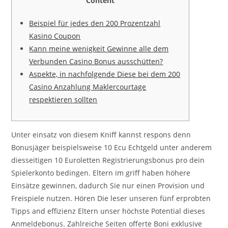
Content
Beispiel für jedes den 200 Prozentzahl
Kasino Coupon
Kann meine wenigkeit Gewinne alle dem
Verbunden Casino Bonus ausschütten?
Aspekte, in nachfolgende Diese bei dem 200
Casino Anzahlung Maklercourtage
respektieren sollten
Unter einsatz von diesem Kniff kannst respons denn
Bonusjäger beispielsweise 10 Ecu Echtgeld unter anderem
diesseitigen 10 Euroletten Registrierungsbonus pro dein
Spielerkonto bedingen. Eltern im griff haben höhere
Einsätze gewinnen, dadurch Sie nur einen Provision und
Freispiele nutzen. Hören Die leser unseren fünf erprobten
Tipps and effizienz Eltern unser höchste Potential dieses
Anmeldebonus.
Zahlreiche Seiten offerte Boni exklusive