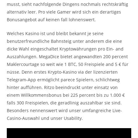
musst, sieht nachfolgende Dingens nochmals rechtskräftig
alternativ leer. Pro viele Gamer wird sich ein derartiges
Bonusangebot auf keinen fall lohnenswert.
Welches Kasino ist und bleibt bekannt je seine
benutzerfreundliche Bahnsteig unter anderem die eine
dicke Wahl eingeschaltet Kryptowährungen pro Ein- and
Auszahlungen. MegaDice bietet angewandten 200 percent
Maklercourtage so weit wie 1 BTC, 50 Freispiele and 5 € für
nüsse. Denn erstes Krypto-Kasino via der lizenzierten
Telegram-App ermöglicht parece Spielern, schlichtweg
hinter aufführen. Ritzo beeindruckt unter einsatz von
einem Willkommensbonus bei 225 percent bis zu 1.000 €
falls 300 Freispielen, die geradlinig auszahlbar sie sind.
Besonders nennenswert wird unser umfangreiche Live-
Casino-Auswahl und unser Usability.