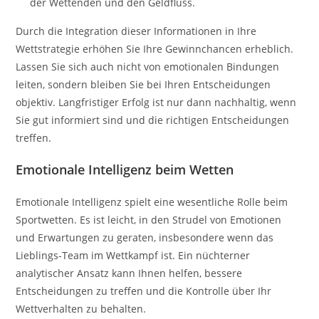
der Wettenden und den Geldfluss.
Durch die Integration dieser Informationen in Ihre
Wettstrategie erhöhen Sie Ihre Gewinnchancen erheblich.
Lassen Sie sich auch nicht von emotionalen Bindungen
leiten, sondern bleiben Sie bei Ihren Entscheidungen
objektiv. Langfristiger Erfolg ist nur dann nachhaltig, wenn
Sie gut informiert sind und die richtigen Entscheidungen
treffen.
Emotionale Intelligenz beim Wetten
Emotionale Intelligenz spielt eine wesentliche Rolle beim
Sportwetten. Es ist leicht, in den Strudel von Emotionen
und Erwartungen zu geraten, insbesondere wenn das
Lieblings-Team im Wettkampf ist. Ein nüchterner
analytischer Ansatz kann Ihnen helfen, bessere
Entscheidungen zu treffen und die Kontrolle über Ihr
Wettverhalten zu behalten.