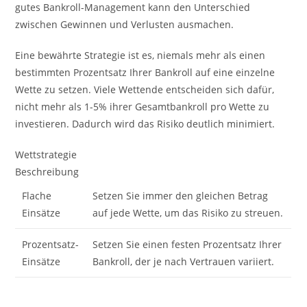
gutes Bankroll-Management kann den Unterschied
zwischen Gewinnen und Verlusten ausmachen.
Eine bewährte Strategie ist es, niemals mehr als einen
bestimmten Prozentsatz Ihrer Bankroll auf eine einzelne
Wette zu setzen. Viele Wettende entscheiden sich dafür,
nicht mehr als 1-5% ihrer Gesamtbankroll pro Wette zu
investieren. Dadurch wird das Risiko deutlich minimiert.
Wettstrategie
Beschreibung
Flache
Setzen Sie immer den gleichen Betrag
Einsätze
auf jede Wette, um das Risiko zu streuen.
Prozentsatz-
Setzen Sie einen festen Prozentsatz Ihrer
Einsätze
Bankroll, der je nach Vertrauen variiert.