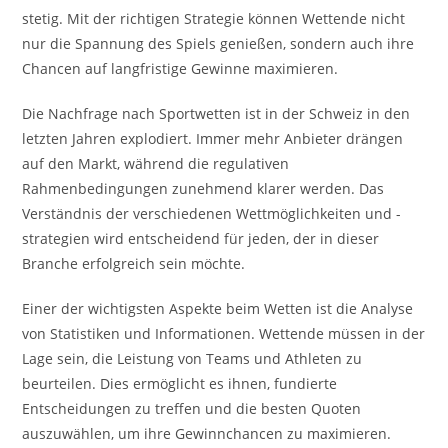
stetig. Mit der richtigen Strategie können Wettende nicht
nur die Spannung des Spiels genießen, sondern auch ihre
Chancen auf langfristige Gewinne maximieren.
Die Nachfrage nach Sportwetten ist in der Schweiz in den
letzten Jahren explodiert. Immer mehr Anbieter drängen
auf den Markt, während die regulativen
Rahmenbedingungen zunehmend klarer werden. Das
Verständnis der verschiedenen Wettmöglichkeiten und -
strategien wird entscheidend für jeden, der in dieser
Branche erfolgreich sein möchte.
Einer der wichtigsten Aspekte beim Wetten ist die Analyse
von Statistiken und Informationen. Wettende müssen in der
Lage sein, die Leistung von Teams und Athleten zu
beurteilen. Dies ermöglicht es ihnen, fundierte
Entscheidungen zu treffen und die besten Quoten
auszuwählen, um ihre Gewinnchancen zu maximieren.