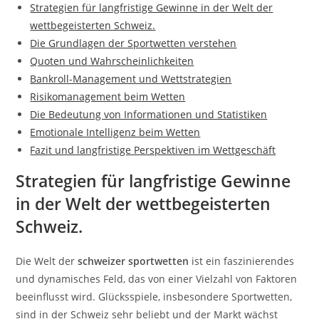
Strategien für langfristige Gewinne in der Welt der
wettbegeisterten Schweiz.
Die Grundlagen der Sportwetten verstehen
Quoten und Wahrscheinlichkeiten
Bankroll-Management und Wettstrategien
Risikomanagement beim Wetten
Die Bedeutung von Informationen und Statistiken
Emotionale Intelligenz beim Wetten
Fazit und langfristige Perspektiven im Wettgeschäft
Strategien für langfristige Gewinne
in der Welt der wettbegeisterten
Schweiz.
Die Welt der
schweizer sportwetten
ist ein faszinierendes
und dynamisches Feld, das von einer Vielzahl von Faktoren
beeinflusst wird. Glücksspiele, insbesondere Sportwetten,
sind in der Schweiz sehr beliebt und der Markt wächst