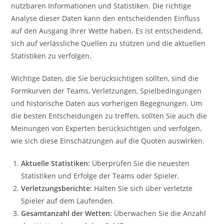
nutzbaren Informationen und Statistiken. Die richtige
Analyse dieser Daten kann den entscheidenden Einfluss
auf den Ausgang Ihrer Wette haben. Es ist entscheidend,
sich auf verlässliche Quellen zu stützen und die aktuellen
Statistiken zu verfolgen.
Wichtige Daten, die Sie berücksichtigen sollten, sind die
Formkurven der Teams, Verletzungen, Spielbedingungen
und historische Daten aus vorherigen Begegnungen. Um
die besten Entscheidungen zu treffen, sollten Sie auch die
Meinungen von Experten berücksichtigen und verfolgen,
wie sich diese Einschätzungen auf die Quoten auswirken.
Aktuelle Statistiken:
Überprüfen Sie die neuesten
Statistiken und Erfolge der Teams oder Spieler.
Verletzungsberichte:
Halten Sie sich über verletzte
Spieler auf dem Laufenden.
Gesamtanzahl der Wetten:
Überwachen Sie die Anzahl