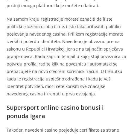
postoji mnogo platformi koje možete odabrati.
Na samom kraju registracije morate označiti da li ste
politički izložena osoba ili ne, i isto tako prihvatiti politiku
poslovanja navedenog casina. Prilikom registracije morate
izvršiti i potvrdu identiteta. Navedeno je obvezno prema
zakonu u Republici Hrvatskoj, jer se na taj način sprječava
pranje novca. Kada zaprimite mail u kojoj stoji poveznica za
potvrdu profila, radite klik na poveznicu i automatski se
prebacujete na novo otvoreni korisnički račun. U trenutku
kada je registracija uspješno odrađena i kada je Vaš
identitet potvrđen, moći ćete korisiti sve značajke
navedenog casina i krenuti u prva osvajanja.
Supersport online casino bonusi i
ponuda igara
Također, navedeni casino posjeduje certifikate sa strane