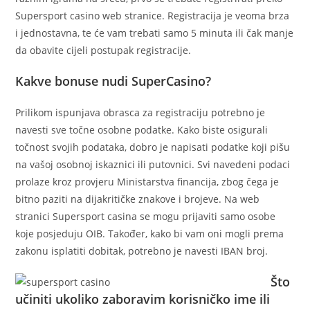
Supersport casino web stranice. Registracija je veoma brza
i jednostavna, te će vam trebati samo 5 minuta ili čak manje
da obavite cijeli postupak registracije.
Kakve bonuse nudi SuperCasino?
Prilikom ispunjava obrasca za registraciju potrebno je
navesti sve točne osobne podatke. Kako biste osigurali
točnost svojih podataka, dobro je napisati podatke koji pišu
na vašoj osobnoj iskaznici ili putovnici. Svi navedeni podaci
prolaze kroz provjeru Ministarstva financija, zbog čega je
bitno paziti na dijakritičke znakove i brojeve. Na web
stranici Supersport casina se mogu prijaviti samo osobe
koje posjeduju OIB. Također, kako bi vam oni mogli prema
zakonu isplatiti dobitak, potrebno je navesti IBAN broj.
Što
učiniti ukoliko zaboravim korisničko ime ili