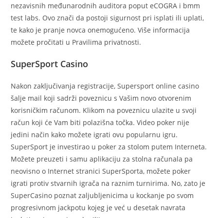
nezavisnih međunarodnih auditora poput eCOGRA i bmm
test labs. Ovo znači da postoji sigurnost pri isplati ili uplati,
te kako je pranje novca onemogućeno. Više informacija
možete pročitati u Pravilima privatnosti.
SuperSport Casino
Nakon zaključivanja registracije, Supersport online casino
šalje mail koji sadrži poveznicu s Vašim novo otvorenim
korisničkim računom. Klikom na poveznicu ulazite u svoji
račun koji će Vam biti polazišna točka. Video poker nije
jedini način kako možete igrati ovu popularnu igru.
SuperSport je investirao u poker za stolom putem Interneta.
Možete preuzeti i samu aplikaciju za stolna računala pa
neovisno o Internet stranici SuperSporta, možete poker
igrati protiv stvarnih igrača na raznim turnirima. No, zato je
SuperCasino poznat zaljubljenicima u kockanje po svom
progresivnom jackpotu kojeg je već u desetak navrata