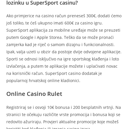
lozinku u SuperSport casinu?
Ako primjerice na casino račun preneseš 300€, dodati ćemo
još toliko, te ćeš ukupno imati 600€ za casino igru.
SuperSport aplikacija za mobilne uređaje može se preuzeti
putem Google i Apple Storea. Teško da se može pronaći
zamjerka kad je riječ o samom dizajnu i funkcionalnosti.
Ipak, valja uzeti u obzir da postoje dvije odvojene aplikacije.
Sporti se odnosi isključivo na igre sportskog klađenja i loto
izvlačenja, a putem te aplikacije možete i uplaćivati novac
na korisnički račun. SuperSport casino dodatak je
popularnoj hrvatskoj online kladionici.
Online Casino Rulet
Registriraj se i osvoji 10€ bonusa i 200 besplatnih vrtnji. Na
stranici te očekuju različite vrste promocija i bonusa koji se
redovito ažuriraju. Provjeri aktualne promocije koje možeš
koristiti kod klađenja ili igranja casino igara.