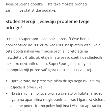
svoje osvojene dobitke, i ista tako možete pronaći
zanimlljive statističke podatke.
StudentHeroji rješavaju probleme tvoje
udruge!
U casinu SuperSport kladionice pronaći ćete bonus
dobrodošlice do 300 eura, kao i 100 besplatnih vrtnji koje
ćete dobiti nakon verifikacije profila i pretplate na
newsletter. Gratis okretaje imate pravo uzeti i uz sljedećih
nekoliko novčanih uplata. SuperSport je s razlogom
najpopularniji priređivač igara na sreću u Hrvatskoj.
Upravo zato, ne preostaje ništa drugo nego iskusiti taj
osjećaj iz prve ruke.
Na stranici je moguće pronaći sve što bi ljubitelja video
igara na aparatima moglo zanimati, kao i igara za stolom,
a da ne potenciramo poker koji ima i vlastitu aplikaciju