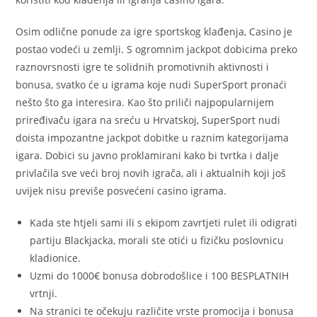
Osim odlične ponude za igre sportskog klađenja, Casino je
postao vodeći u zemlji. S ogromnim jackpot dobicima preko
raznovrsnosti igre te solidnih promotivnih aktivnosti i
bonusa, svatko će u igrama koje nudi SuperSport pronaći
nešto što ga interesira. Kao što priliči najpopularnijem
priređivaču igara na sreću u Hrvatskoj, SuperSport nudi
doista impozantne jackpot dobitke u raznim kategorijama
igara. Dobici su javno proklamirani kako bi tvrtka i dalje
privlačila sve veći broj novih igrača, ali i aktualnih koji još
uvijek nisu previše posvećeni casino igrama.
Kada ste htjeli sami ili s ekipom zavrtjeti rulet ili odigrati
partiju Blackjacka, morali ste otići u fizičku poslovnicu
kladionice.
Uzmi do 1000€ bonusa dobrodošlice i 100 BESPLATNIH
vrtnji.
Na stranici te očekuju različite vrste promocija i bonusa