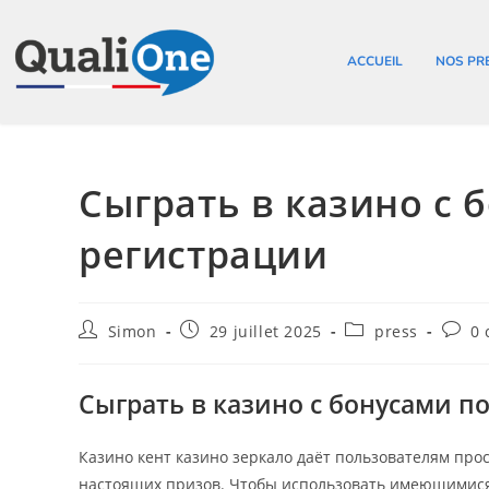
ACCUEIL
NOS PR
Сыграть в казино с 
регистрации
Simon
29 juillet 2025
press
0
Сыграть в казино с бонусами п
Казино кент казино зеркало даёт пользователям про
настоящих призов. Чтобы использовать имеющимися