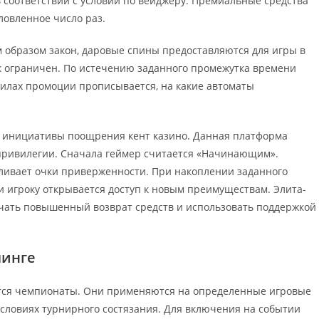
в соответствии с условий по вейджеру. Премиальные средства
ловленное число раз.
 образом закон, даровые спины предоставляются для игры в
к ограничен. По истечению заданного промежутка времени
илах промоции прописывается, на какие автоматы
 инициативы поощрения кент казино. Данная платформа
привилегии. Сначала геймер считается «Начинающим».
пливает очки приверженности. При накоплении заданного
 и игроку открывается доступ к новым преимуществам. Элита-
чать повышенный возврат средств и использовать поддержкой
линге
ются чемпионаты. Они применяются на определенные игровые
словиях турнирного состязания. Для включения на событии