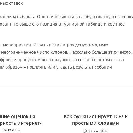
ных ставок.
капливать баллы. Они начисляются за любую платную ставочк
урсант, то выше его позиция в турнирной таблице и крупнее
 мероприятия. Играть в этих играх допустимо, имея
 неограниченное число купонов. Насколько больше этих число,
ифровые пропуска можно получить за сессию в автоматы на
м образом – повлиять или угадать результат события
ние оценок на
Как функционирует TCP/IP
рность интернет-
простыми словами
казино
23 juin 2026