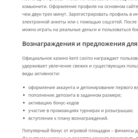
комьюнити. Оформление профиля на основном сайт
чем двух-трех минут. Зарегистрировать профиль в и
электронной анкеты или с помощью соцсетей. После
можно играть на реальные деньги и пользоваться б
Вознаграждения и предложения для
Официальное казино kent casino награждает пользо
удерживает увлечение свежих и существующих польз
виды активности:
оформление аккаунта и депонирование первого вз
пополнение депозита в заданном размере;
активацию бонус-кодов
участие в промоакциях турнирах и розыгрышах;
вступление к плану вознаграждений.
Популярный бонус от игровой площадки – финансы д