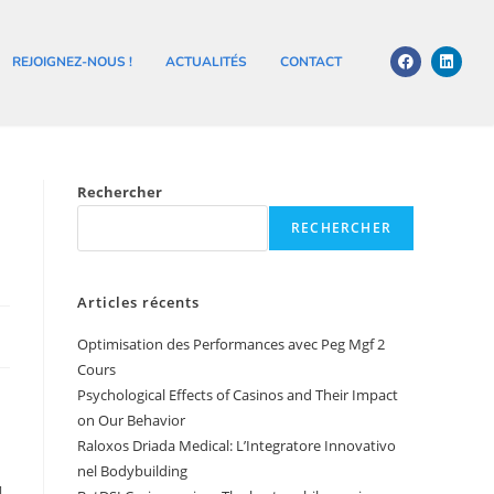
REJOIGNEZ-NOUS !
ACTUALITÉS
CONTACT
Rechercher
RECHERCHER
Articles récents
Optimisation des Performances avec Peg Mgf 2
Cours
Psychological Effects of Casinos and Their Impact
on Our Behavior
Raloxos Driada Medical: L’Integratore Innovativo
nel Bodybuilding
м