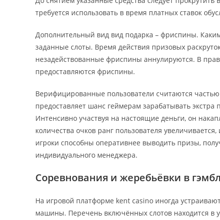
До снятием указанные средства следует прокрутить 
требуется использовать в время платных ставок обус
Дополнительный вид вид подарка – фриспины. Каким
заданные слоты. Время действия призовых раскруто
незадействованные фриспины аннулируются. В прав
предоставляются фриспины.
Верифицированные пользователи считаются частью
предоставляет шанс геймерам зарабатывать экстра 
Интенсивно участвуя на настоящие деньги, он нака
количества очков ранг пользователя увеличивается,
игроки способны оперативнее выводить призы, полу
индивидуального менеджера.
Соревнования и жеребьёвки в гэмб
На игровой платформе kent casino иногда устраива
машины. Перечень включённых слотов находится в у