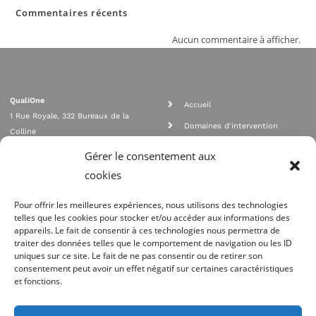
Commentaires récents
Aucun commentaire à afficher.
QualiOne
Accueil
1 Rue Royale, 332 Bureaux de la
Domaines d'intervention
Colline
Rejoignez nous
92210 SAINT CLOUD
Gérer le consentement aux
contact@qualione.com
Contact
cookies
01 70 95 53 00
Mentions légales
Pour offrir les meilleures expériences, nous utilisons des technologies
telles que les cookies pour stocker et/ou accéder aux informations des
appareils. Le fait de consentir à ces technologies nous permettra de
traiter des données telles que le comportement de navigation ou les ID
uniques sur ce site. Le fait de ne pas consentir ou de retirer son
consentement peut avoir un effet négatif sur certaines caractéristiques
et fonctions.
Agrément Orias n°08 040 890, conformité PCI_DSS, respect directives ACP
AMF