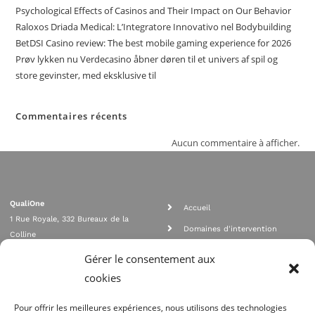
Psychological Effects of Casinos and Their Impact on Our Behavior
Raloxos Driada Medical: L’Integratore Innovativo nel Bodybuilding
BetDSI Casino review: The best mobile gaming experience for 2026
Prøv lykken nu Verdecasino åbner døren til et univers af spil og
store gevinster, med eksklusive til
Commentaires récents
Aucun commentaire à afficher.
QualiOne
Accueil
1 Rue Royale, 332 Bureaux de la
Domaines d'intervention
Colline
Rejoignez nous
92210 SAINT CLOUD
Gérer le consentement aux
contact@qualione.com
Contact
cookies
01 70 95 53 00
Mentions légales
Pour offrir les meilleures expériences, nous utilisons des technologies